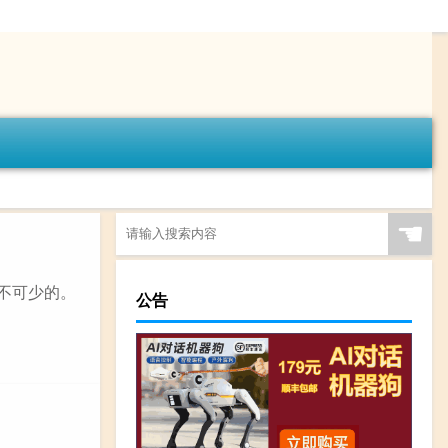
☚
不可少的。
公告