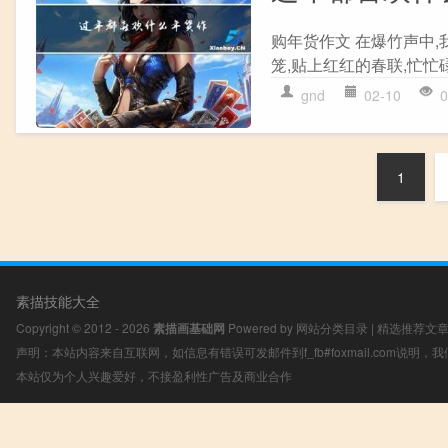
购年货作文 在爆竹声中
笼,贴上红红的春联,忙忙
gnd
02-10
0
1
素描技能大全
Copyright © 2012 - 2026
素描画基础网
Powered by
网站分类目录
|
精选推荐文
声明：本站内容来自互联网，如信息有错误可发邮件到f_fb#foxmail.com说明
本站仅为个人兴趣爱好，不接盈利性广告及商业合作