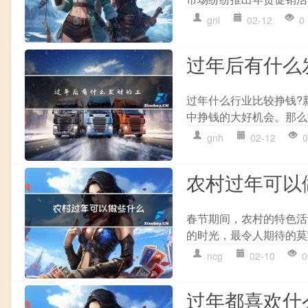
gnl
02-12
0
过年后有什么
过年什么行业比较挣钱?
中挣钱的大好机会。那么
gnh
02-12
0
农村过年可以
春节期间，农村的特色活
的时光，最令人期待的莫
ncg
02-10
0
过年都喜欢什