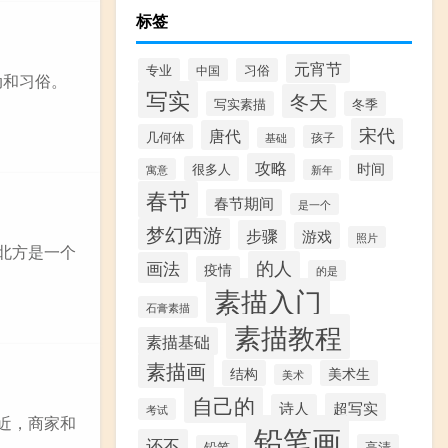
标签
元宵节
专业
中国
习俗
动和习俗。
写实
冬天
写实素描
冬季
宋代
唐代
几何体
孩子
基础
攻略
时间
很多人
寓意
新年
春节
春节期间
是一个
梦幻西游
步骤
游戏
照片
北方是一个
的人
画法
疫情
的是
素描入门
石膏素描
素描教程
素描基础
素描画
结构
美术生
美术
自己的
超写实
诗人
考试
近，商家和
铅笔画
还不
高清
铅笔