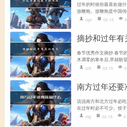
过年的时候你最喜欢做什
放鞭炮。放鞭炮是中国传
ngn
02-15
0
摘抄和过年有
春节优秀作文摘抄 春节的
木凋零的寒冬后,早就盼望
zch
02-15
0
南方过年还要
说说南方和北方过年必吃
在过年时必不可少。饺子
nfg
02-15
0