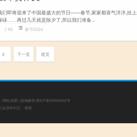
,我们即将迎来了中国最盛大的节日——春节,家家都喜气洋洋,挂
碌碌……再过几天就是除夕了,所以我们准备...
90
春节2024
2
下一页
尾页
章
|
网站地图
|
疑难解答
陕ICP备05009492号
，我们会及时纠正，谢谢