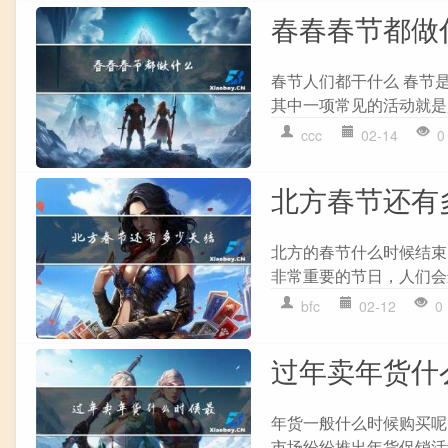
春春春节都做
春节人们都干什么 春节
其中一项常见的活动就是贴
ccc
02-14
0
北方春节还有
北方的春节什么时候结束
非常重要的节日，人们会
bfc
02-12
0
过年卖年货什
年货一般什么时候购买呢
市场纷纷推出年货促销活