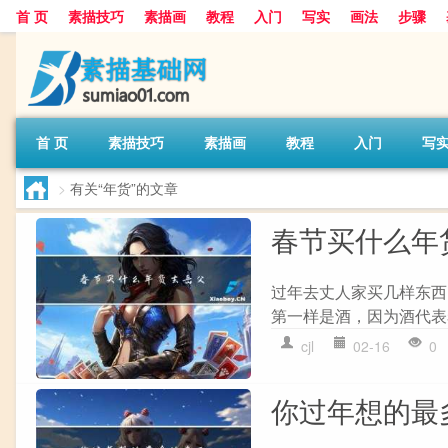
首 页
素描技巧
素描画
教程
入门
写实
画法
步骤
首 页
素描技巧
素描画
教程
入门
写
>
有关“年货”的文章
春节买什么年
过年去丈人家买几样东西
第一样是酒，因为酒代表
cjl
02-16
0
你过年想的最