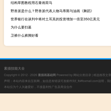
结构草图教程用石膏画荷马
野兽派是什么？野兽派代表人物马蒂斯与油画《舞蹈》
世界银行在谈判中将对土耳其的投资增加一倍至350亿美元
为什么要扫墓
卫裤什么裤脚好看
素描技能大全
Copyright © 2012 - 2026
素描画基础网
Powered by
网站分类目录
|
精选推荐文
声明：本站内容来自互联网，如信息有错误可发邮件到f_fb#foxmail.com说明
本站仅为个人兴趣爱好，不接盈利性广告及商业合作