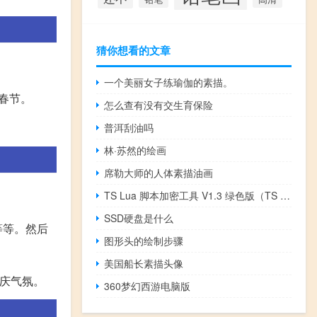
猜你想看的文章
一个美丽女子练瑜伽的素描。
的春节。
怎么查有没有交生育保险
普洱刮油吗
林·苏然的绘画
席勒大师的人体素描油画
TS Lua 脚本加密工具 V1.3 绿色版（TS Lua 脚本加密工具 V1.3 绿色版功能简介）
SSD硬盘是什么
等等。然后
图形头的绘制步骤
美国船长素描头像
喜庆气氛。
360梦幻西游电脑版