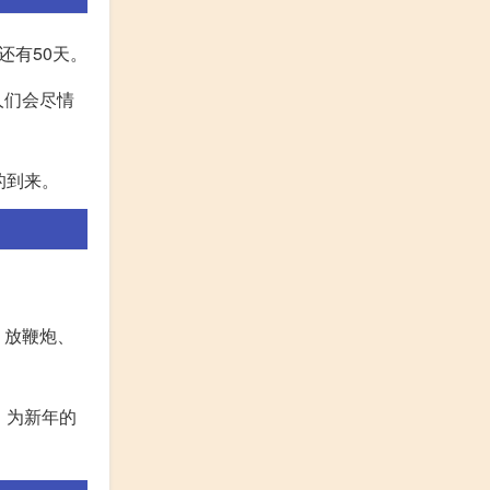
共还有50天。
人们会尽情
的到来。
、放鞭炮、
，为新年的