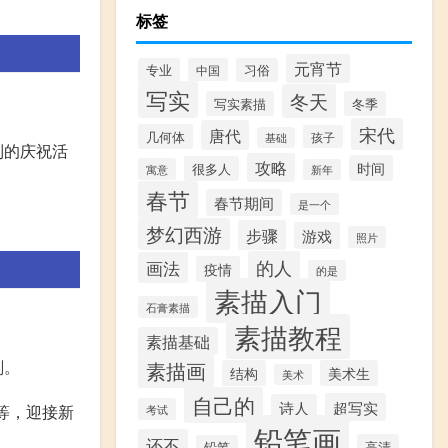
标签
元宵节
专业
中国
习俗
写实
冬天
写实素描
冬季
宋代
唐代
几何体
孩子
基础
列的庆祝活
攻略
时间
很多人
寓意
新年
春节
春节期间
是一个
梦幻西游
步骤
游戏
照片
的人
画法
疫情
的是
素描入门
石膏素描
素描教程
素描基础
刻。
素描画
结构
美术生
美术
自己的
超写实
诗人
等，迎接新
考试
铅笔画
还不
高清
铅笔