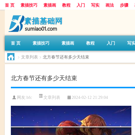
首 页
素描技巧
素描画
教程
入门
写实
画法
步骤
首 页
素描技巧
素描画
教程
入门
写
>
文章列表
>
北方春节还有多少天结束
北方春节还有多少天结束
文章列表
网友:
bfc
2024-02-12 21:29:04