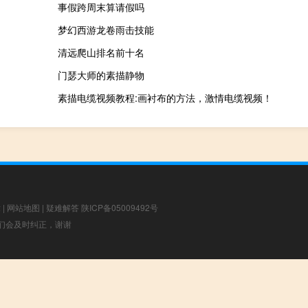
事假跨周末算请假吗
梦幻西游龙卷雨击技能
清远爬山排名前十名
门瑟大师的素描静物
素描电缆视频教程:画衬布的方法，激情电缆视频！
章
|
网站地图
|
疑难解答
陕ICP备05009492号
，我们会及时纠正，谢谢