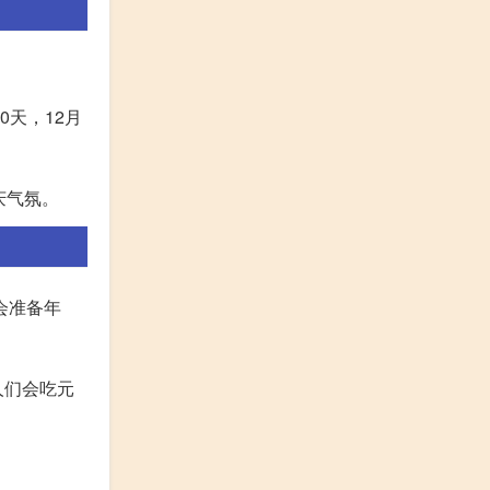
0天，12月
庆气氛。
会准备年
人们会吃元