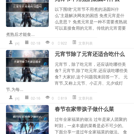
以下围绕“元宵节不用煮的汤圆叫什
么”主题解决网友的困惑 免煮元宵是什
么意思？ 免煮元宵是一种不需要煮熟就
可以直接食用的元宵。传统的元宵需要
煮熟后才能食...
yxj
02-18
0
922
文章列表
元宵节除了元宵还适合吃什么
元宵节，除了吃元宵，还应该吃哪些美
食? 元宵节,除了吃元宵,还应该吃哪些美
食? 大家好,这个问题我来回答一下。 元
宵节,又称上元节、小正月、元夕或灯
节,为每...
yxj
02-16
0
819
文章列表
春节在家带孩子做什么菜
过年全家福菜的做法 过年是家人团聚的
时刻，一桌丰盛的菜肴是必不可少的。
下面分享一道过年全家福菜的做法。 食