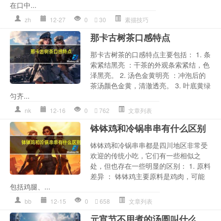
在口中...
zh
12-27
0
30
素描技巧
那卡古树茶口感特点
那卡古树茶的口感特点主要包括： 1. 条
索紧结黑亮 ：干茶的外观条索紧结，色
泽黑亮。 2. 汤色金黄明亮 ：冲泡后的
茶汤颜色金黄，清澈透亮。 3. 叶底黄绿
匀齐...
nk
12-16
0
762
文章列表
钵钵鸡和冷锅串串有什么区别
钵钵鸡和冷锅串串都是四川地区非常受
欢迎的传统小吃，它们有一些相似之
处，但也存在一些明显的区别： 1. 原料
差异 ： 钵钵鸡主要原料是鸡肉，可能
包括鸡腿、...
bb
12-15
0
658
文章列表
元宵节不用煮的汤圆叫什么