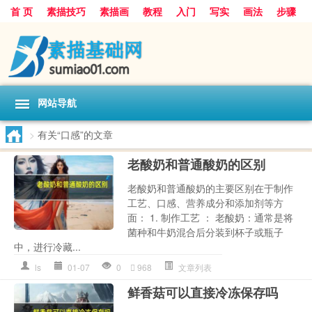
首 页
素描技巧
素描画
教程
入门
写实
画法
步骤
基础
超写实
技能大全
网站导航
>
有关“口感”的文章
老酸奶和普通酸奶的区别
老酸奶和普通酸奶的主要区别在于制作
工艺、口感、营养成分和添加剂等方
面： 1. 制作工艺 ： 老酸奶：通常是将
菌种和牛奶混合后分装到杯子或瓶子
中，进行冷藏...
ls
01-07
0
968
文章列表
鲜香菇可以直接冷冻保存吗