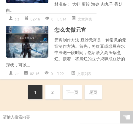
材准备： 大虾 蛋饺 海参 肉丸子 香菇
白...
cjz
02-16
0
514
文章列表
怎么去做元宵
元宵制作方法 豆沙元宵是一种常见的元
宵制作方法。首先，将红豆或绿豆在水
中浸泡一段时间，然后放入高压锅煮
烂。接着，将煮烂的豆子捣碎成豆沙的
形状，可以...
zlr
02-16
0
221
文章列表
1
2
下一页
尾页
☚