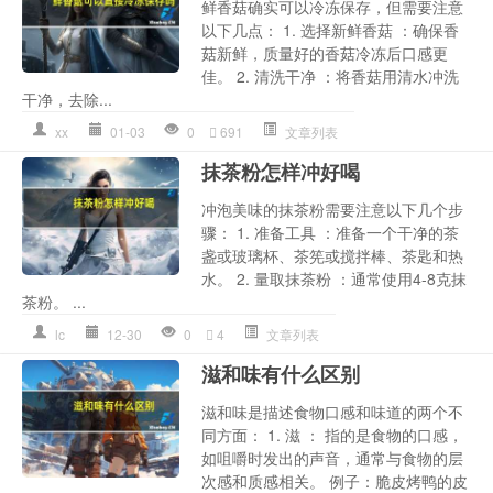
鲜香菇确实可以冷冻保存，但需要注意
以下几点： 1. 选择新鲜香菇 ：确保香
菇新鲜，质量好的香菇冷冻后口感更
佳。 2. 清洗干净 ：将香菇用清水冲洗
干净，去除...
xx
01-03
0
691
文章列表
抹茶粉怎样冲好喝
冲泡美味的抹茶粉需要注意以下几个步
骤： 1. 准备工具 ：准备一个干净的茶
盏或玻璃杯、茶筅或搅拌棒、茶匙和热
水。 2. 量取抹茶粉 ：通常使用4-8克抹
茶粉。 ...
lc
12-30
0
4
文章列表
滋和味有什么区别
滋和味是描述食物口感和味道的两个不
同方面： 1. 滋 ： 指的是食物的口感，
如咀嚼时发出的声音，通常与食物的层
次感和质感相关。 例子：脆皮烤鸭的皮