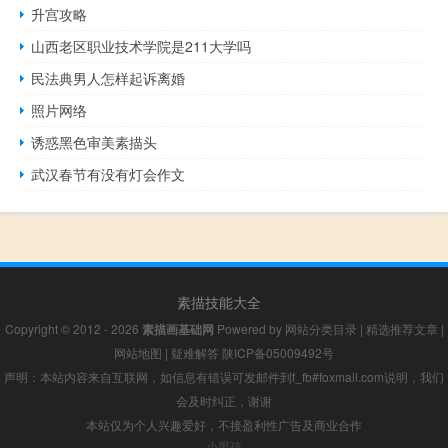
升宫攻略
山西老区职业技术学院是211大学吗
民法典男人怎样起诉离婚
照片网络
诱惑黑色审美素描头
武汉春节有没有灯会作文
素描技能大全
Copyright © 2012 - 2026
素描画基础网
Powered by
网站分类目录
|
精选推荐文章
|
网站地图
|
疑难解答
陕ICP备05009492号
声明：本站内容来自互联网，如信息有错误可发邮件到f_fb#foxmail.com说明，我们
会及时纠正，谢谢
本站仅为个人兴趣爱好，不接盈利性广告及商业合作
小男孩