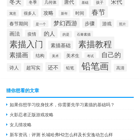
冬天
宋代
唐代
冬季
几何体
孩子
基础
春节
攻略
时间
很多人
寓意
新年
梦幻西游
步骤
春节期间
游戏
是一个
照片
的人
画法
疫情
石膏素描
的是
素描入门
素描教程
素描基础
自己的
素描画
结构
美术生
考试
美术
铅笔画
还不
超写实
诗人
高清
铅笔
猜你想看的文章
如果你想学习纹身技术，你需要先学习素描的基础吗？
火影忍者正版游戏攻略
女儿情攻略
新车资讯：评测 长城哈弗H2怎么样及长安逸动怎么样