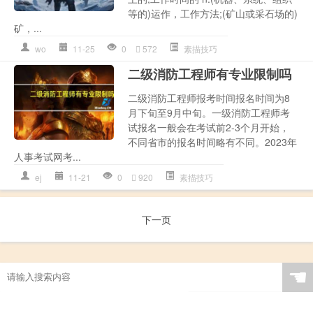
等的)运作，工作方法;(矿山或采石场的)
矿，...
wo
11-25
0
572
素描技巧
二级消防工程师有专业限制吗
二级消防工程师报考时间报名时间为8
月下旬至9月中旬。一级消防工程师考
试报名一般会在考试前2-3个月开始，
不同省市的报名时间略有不同。2023年
人事考试网考...
ej
11-21
0
920
素描技巧
下一页
☚