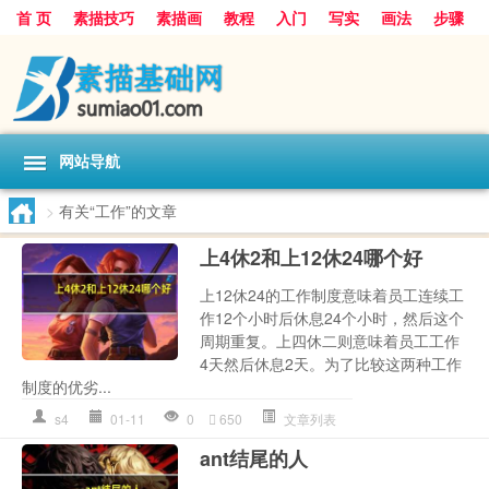
首 页
素描技巧
素描画
教程
入门
写实
画法
步骤
基础
超写实
技能大全
网站导航
>
有关“工作”的文章
上4休2和上12休24哪个好
上12休24的工作制度意味着员工连续工
作12个小时后休息24个小时，然后这个
周期重复。上四休二则意味着员工工作
4天然后休息2天。为了比较这两种工作
制度的优劣...
s4
01-11
0
650
文章列表
ant结尾的人