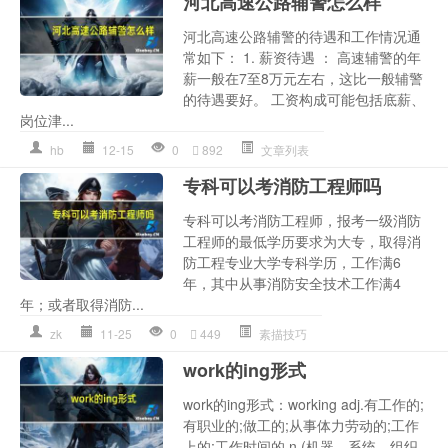
河北高速公路辅警怎么样
河北高速公路辅警的待遇和工作情况通
常如下： 1. 薪资待遇 ： 高速辅警的年
薪一般在7至8万元左右，这比一般辅警
的待遇要好。 工资构成可能包括底薪、
岗位津...
hb
12-15
0
892
文章列表
专科可以考消防工程师吗
专科可以考消防工程师，报考一级消防
工程师的最低学历要求为大专，取得消
防工程专业大学专科学历，工作满6
年，其中从事消防安全技术工作满4
年；或者取得消防...
zk
11-25
0
449
素描技巧
work的ing形式
work的ing形式：working adj.有工作的;
有职业的;做工的;从事体力劳动的;工作
上的;工作时间的 n.(机器、系统、组织