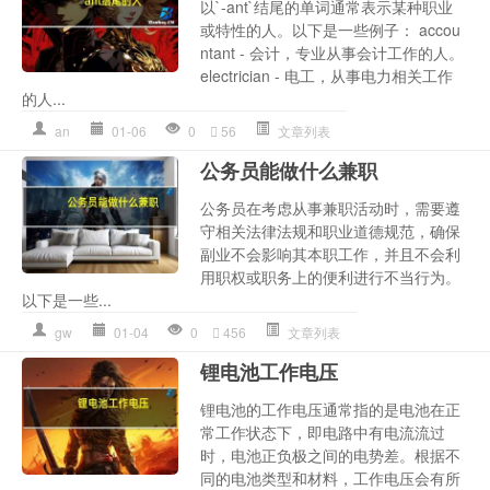
以`-ant`结尾的单词通常表示某种职业
或特性的人。以下是一些例子： accou
ntant - 会计，专业从事会计工作的人。
electrician - 电工，从事电力相关工作
的人...
an
01-06
0
56
文章列表
公务员能做什么兼职
公务员在考虑从事兼职活动时，需要遵
守相关法律法规和职业道德规范，确保
副业不会影响其本职工作，并且不会利
用职权或职务上的便利进行不当行为。
以下是一些...
gw
01-04
0
456
文章列表
锂电池工作电压
锂电池的工作电压通常指的是电池在正
常工作状态下，即电路中有电流流过
时，电池正负极之间的电势差。根据不
同的电池类型和材料，工作电压会有所