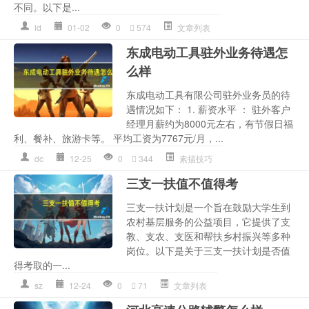
不同。以下是...
ld
01-02
0
574
文章列表
东成电动工具驻外业务待遇怎
么样
东成电动工具有限公司驻外业务员的待
遇情况如下： 1. 薪资水平 ： 驻外客户
经理月薪约为8000元左右，有节假日福
利、餐补、旅游卡等。 平均工资为7767元/月，...
dc
12-25
0
344
素描技巧
三支一扶值不值得考
三支一扶计划是一个旨在鼓励大学生到
农村基层服务的公益项目，它提供了支
教、支农、支医和帮扶乡村振兴等多种
岗位。以下是关于三支一扶计划是否值
得考取的一...
sz
12-24
0
71
文章列表