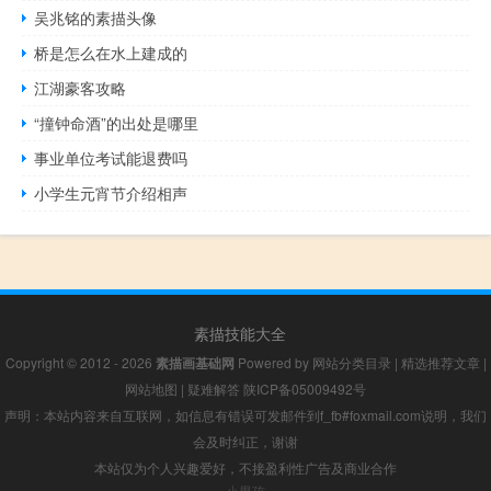
吴兆铭的素描头像
桥是怎么在水上建成的
江湖豪客攻略
“撞钟命酒”的出处是哪里
事业单位考试能退费吗
小学生元宵节介绍相声
素描技能大全
Copyright © 2012 - 2026
素描画基础网
Powered by
网站分类目录
|
精选推荐文章
|
网站地图
|
疑难解答
陕ICP备05009492号
声明：本站内容来自互联网，如信息有错误可发邮件到f_fb#foxmail.com说明，我们
会及时纠正，谢谢
本站仅为个人兴趣爱好，不接盈利性广告及商业合作
小男孩