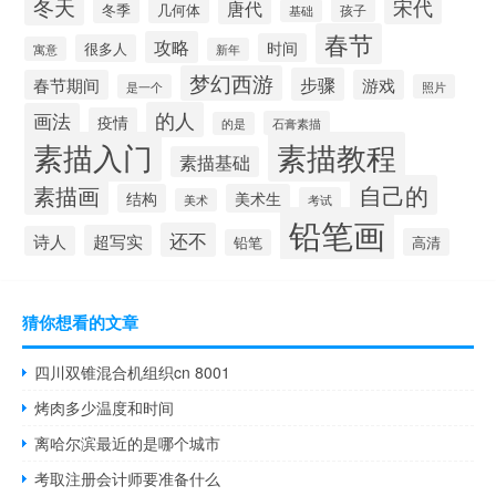
冬天
宋代
唐代
冬季
几何体
孩子
基础
春节
攻略
时间
很多人
寓意
新年
梦幻西游
步骤
春节期间
游戏
是一个
照片
的人
画法
疫情
石膏素描
的是
素描入门
素描教程
素描基础
自己的
素描画
结构
美术生
考试
美术
铅笔画
还不
超写实
诗人
高清
铅笔
猜你想看的文章
四川双锥混合机组织cn 8001
烤肉多少温度和时间
离哈尔滨最近的是哪个城市
考取注册会计师要准备什么