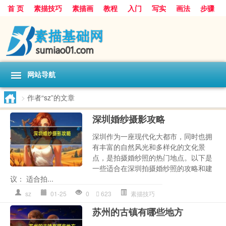
首 页
素描技巧
素描画
教程
入门
写实
画法
步骤
基础
超写实
技能大全
网站导航
>
作者“sz”的文章
深圳婚纱摄影攻略
深圳作为一座现代化大都市，同时也拥
有丰富的自然风光和多样化的文化景
点，是拍摄婚纱照的热门地点。以下是
一些适合在深圳拍摄婚纱照的攻略和建
议： 适合拍...
sz
01-25
0
623
素描技巧
苏州的古镇有哪些地方