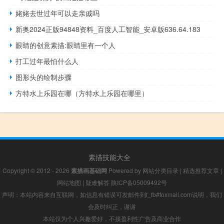
姥姥去世过年可以走亲戚吗
新奥2024正版94848资料_百度人工智能_安卓版636.64.183
眼睛的创意素描:眼睛里有一个人
打工过年最怕什么人
图形头的绘制步骤
方特水上乐园在哪（方特水上乐园在哪里）
素描技能大全
Copyright © 2012 - 2026
素描画基础网
Powered by
网站分类目录
|
精选推荐文章
|
网站地图
|
疑难解答
陕ICP备05009492号
声明：本站内容来自互联网，如信息有错误可发邮件到f_fb#foxmail.com说明，我们
会及时纠正，谢谢
本站仅为个人兴趣爱好，不接盈利性广告及商业合作