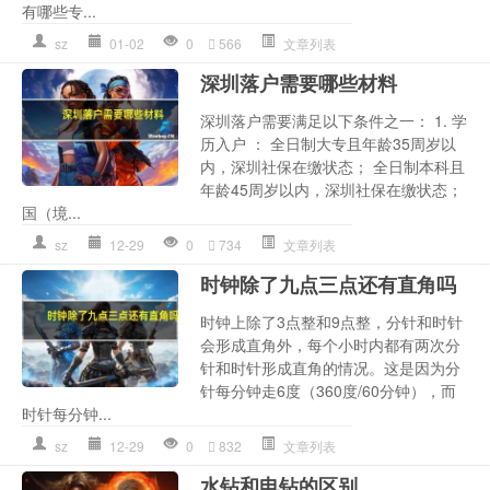
有哪些专...
sz
01-02
0
566
文章列表
深圳落户需要哪些材料
深圳落户需要满足以下条件之一： 1. 学
历入户 ： 全日制大专且年龄35周岁以
内，深圳社保在缴状态； 全日制本科且
年龄45周岁以内，深圳社保在缴状态；
国（境...
sz
12-29
0
734
文章列表
时钟除了九点三点还有直角吗
时钟上除了3点整和9点整，分针和时针
会形成直角外，每个小时内都有两次分
针和时针形成直角的情况。这是因为分
针每分钟走6度（360度/60分钟），而
时针每分钟...
sz
12-29
0
832
文章列表
水钻和电钻的区别