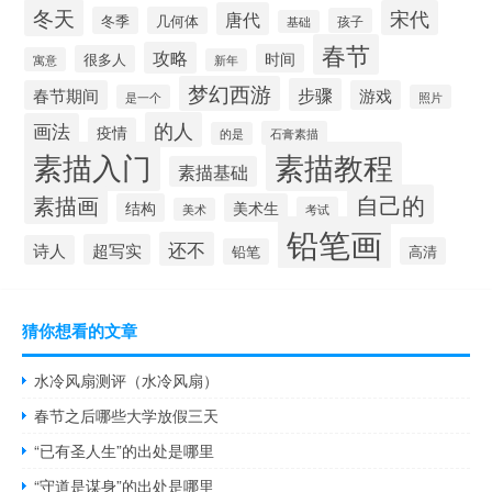
冬天
宋代
唐代
冬季
几何体
孩子
基础
春节
攻略
时间
很多人
寓意
新年
梦幻西游
步骤
春节期间
游戏
是一个
照片
的人
画法
疫情
石膏素描
的是
素描入门
素描教程
素描基础
自己的
素描画
结构
美术生
考试
美术
铅笔画
还不
超写实
诗人
高清
铅笔
猜你想看的文章
水冷风扇测评（水冷风扇）
春节之后哪些大学放假三天
“已有圣人生”的出处是哪里
“守道是谋身”的出处是哪里