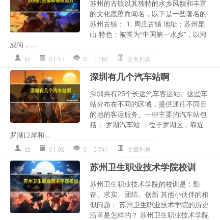
苏州的古镇以其独特的水乡风貌和丰富
的文化底蕴而闻名，以下是一些著名的
苏州古镇： 1. 周庄古镇 地址：苏州昆
山 特色：被誉为“中国第一水乡”，以河
成街，...
sz
01-11
0
182
文章列表
深圳有几个汽车站啊
深圳共有25个长途汽车客运站。这些车
站分布在不同的区域，提供通往不同目
的地的客运服务。一些主要的汽车站包
括： 罗湖汽车站 ：位于罗湖区，靠近
罗湖口岸和...
sz
01-06
0
741
文章列表
苏州卫生职业技术学院校训
苏州卫生职业技术学院的校训是：勤
奋、求实、团结、创新 其他小伙伴的相
似问题： 苏州卫生职业技术学院的历史
沿革是怎样的？ 苏州卫生职业技术学院