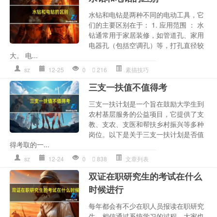
水钻和电钻是两种不同的电动工具，它
们的主要区别在于： 1. 应用范围 ： 水
钻通常用于家居装修，如管道孔、家用
电器孔（包括空调孔）等，打孔直径较
大。 电...
sz
12-25
0
216
素描技巧
三支一扶值不值得考
三支一扶计划是一个旨在鼓励大学生到
农村基层服务的公益项目，它提供了支
教、支农、支医和帮扶乡村振兴等多种
岗位。以下是关于三支一扶计划是否值
得考取的一...
sz
12-24
0
838
文章列表
双证在职研究生的考试在什么
时候进行
每年都会有不少在职人员报读在职研究
生，相信通过系统学习的过程，大家也