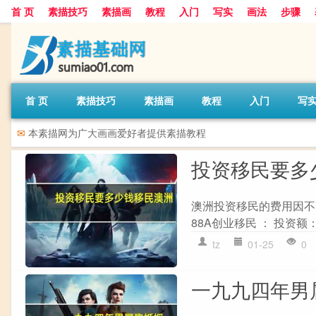
首 页
素描技巧
素描画
教程
入门
写实
画法
步骤
首 页
素描技巧
素描画
教程
入门
写
✉
本素描网为广大画画爱好者提供素描教程
投资移民要多
澳洲投资移民的费用因不
88A创业移民 ： 投资额
tz
01-25
0
一九九四年男