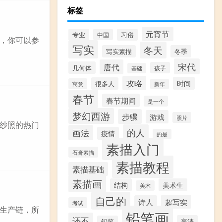
标签
元宵节
专业
中国
习俗
，你可以参
写实
冬天
写实素描
冬季
宋代
唐代
几何体
孩子
基础
攻略
时间
很多人
寓意
新年
春节
春节期间
是一个
梦幻西游
步骤
游戏
照片
纱照的热门
的人
画法
疫情
的是
素描入门
石膏素描
素描教程
素描基础
素描画
结构
美术生
美术
自己的
超写实
诗人
考试
的生产链，所
铅笔画
还不
高清
铅笔