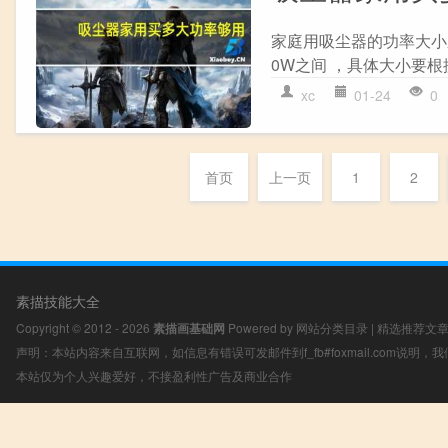
家庭用吸尘器的功率大小应
0W之间 ，具体大小要根
xc
01-24
0
首页
上一页
1
2
素描技能大全
Copyright © 2012 - 2026
素描画基础网
Powered by
网站分类目录
|
精选推荐文
声明：本站内容来自互联网，如信息有错误可发邮件到f_fb#foxmail.com说明
本站仅为个人兴趣爱好，不接盈利性广告及商业合作