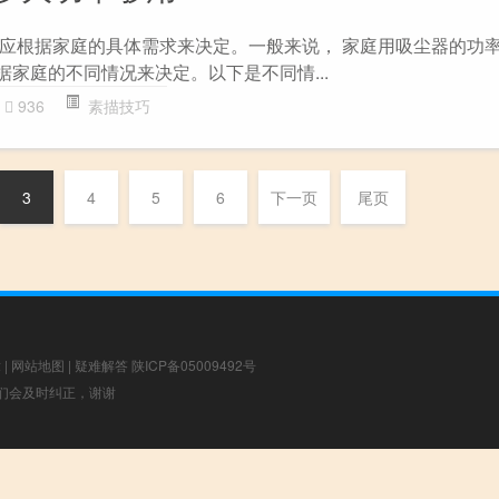
根据家庭的具体需求来决定。一般来说， 家庭用吸尘器的功率在6
据家庭的不同情况来决定。以下是不同情...
936
素描技巧
3
4
5
6
下一页
尾页
章
|
网站地图
|
疑难解答
陕ICP备05009492号
，我们会及时纠正，谢谢