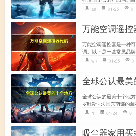
as
01-25
0
万能空调遥控
万能空调遥控器是一种可
调。以下是一些常见品牌和
wn
01-25
0
全球公认最美
全球公认的最美十个地方包
罗旺斯 - 法国东南部的薰
rr
01-24
0
吸尘器家用买