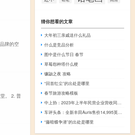
猜你想看的文章
大年初三亲戚送什么礼品
品牌的空
什么是竞品分析
图中是什么节日 春节
草莓怨种塔什么梗
镰鼬之夜 攻略
“回首红尘”的出处是哪里
春节旅游攻略模板
。 2. 普
中上协：2023年上半年民营企业营收同比增速达7.2%
车评头条：全新丰田Auris售价14,995英镑12月开始销售
“藤暗蝶争潜”的出处是哪里