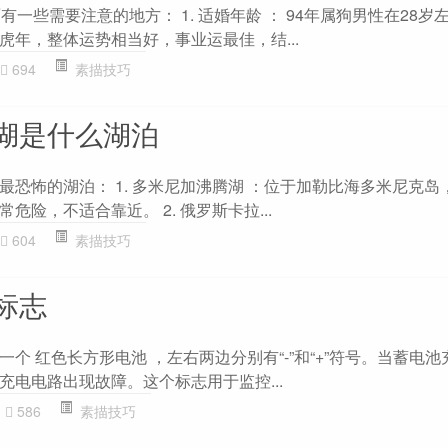
有一些需要注意的地方： 1. 适婚年龄 ： 94年属狗男性在28岁
虎年，整体运势相当好，事业运最佳，结...
694
素描技巧
湖是什么湖泊
最恐怖的湖泊： 1. 多米尼加沸腾湖 ：位于加勒比海多米尼克岛
险，不适合靠近。 2. 俄罗斯卡拉...
604
素描技巧
标志
个 红色长方形电池 ，左右两边分别有“-”和“+”符号。当蓄电
充电电路出现故障。这个标志用于监控...
586
素描技巧