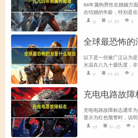
94年属狗男性在婚姻方面
合结婚的年龄，特别是在
yj
01-25
0
全球最恐怖的
以下是一些被广泛认为是
水温在八九十摄氏度，非常危
rr
01-25
0
充电电路故障
充电电路故障标志通常为一
显示为红色预警时，说明
cd
01-25
0