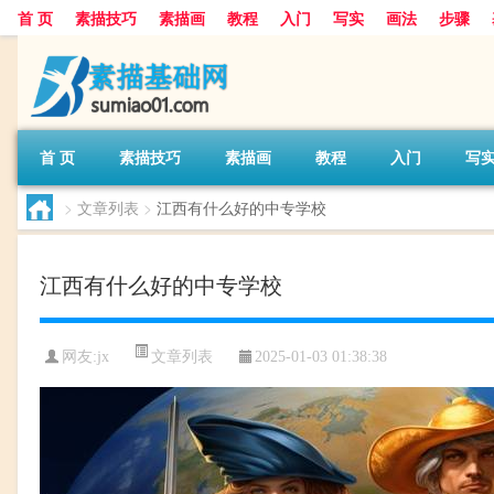
首 页
素描技巧
素描画
教程
入门
写实
画法
步骤
首 页
素描技巧
素描画
教程
入门
写
>
文章列表
>
江西有什么好的中专学校
江西有什么好的中专学校
文章列表
网友:
jx
2025-01-03 01:38:38