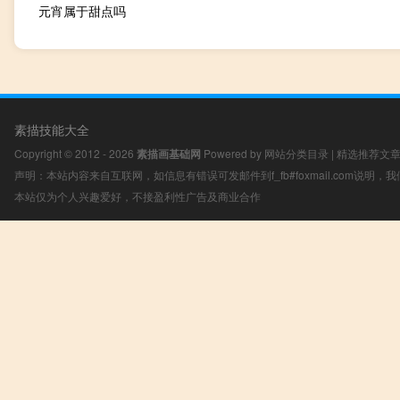
元宵属于甜点吗
素描技能大全
Copyright © 2012 - 2026
素描画基础网
Powered by
网站分类目录
|
精选推荐文
声明：本站内容来自互联网，如信息有错误可发邮件到f_fb#foxmail.com说明
本站仅为个人兴趣爱好，不接盈利性广告及商业合作