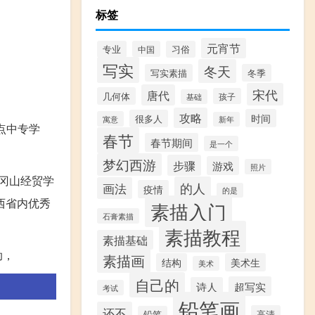
标签
元宵节
专业
中国
习俗
写实
冬天
写实素描
冬季
宋代
唐代
几何体
孩子
基础
攻略
时间
很多人
寓意
新年
点中专学
春节
春节期间
是一个
梦幻西游
步骤
游戏
照片
井冈山经贸学
的人
画法
疫情
的是
江西省内优秀
素描入门
石膏素描
素描教程
素描基础
助，
素描画
结构
美术生
美术
自己的
超写实
诗人
考试
铅笔画
还不
高清
铅笔