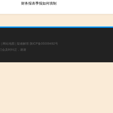
财务报表季报如何填制
章
|
网站地图
|
疑难解答
陕ICP备05009492号
，我们会及时纠正，谢谢