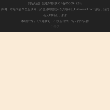
网站地图
|
疑难解答
陕ICP备05009492号
声明：本站内容来自互联网，如信息有错误可发邮件到f_fb#foxmail.com说明，我们
会及时纠正，谢谢
本站仅为个人兴趣爱好，不接盈利性广告及商业合作
小男孩