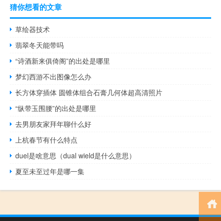
猜你想看的文章
草绘器技术
翡翠冬天能带吗
“诗酒新来俱倚阁”的出处是哪里
梦幻西游不出图像怎么办
长方体穿插体 圆锥体组合石膏几何体超高清照片
“纵带玉围腰”的出处是哪里
去男朋友家拜年聊什么好
上杭春节有什么特点
duel是啥意思（dual wield是什么意思）
夏至未至过年是哪一集