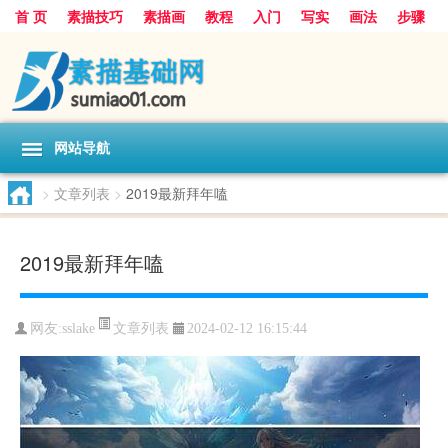
首 页
素描技巧
素描画
教程
入门
写实
画法
步骤
基础
超写实
技能大全
网站导航
>
文章列表
>
2019最新拜年嗑
2019最新拜年嗑
文章列表
网友:
sslake
2024-02-12 16:15:44