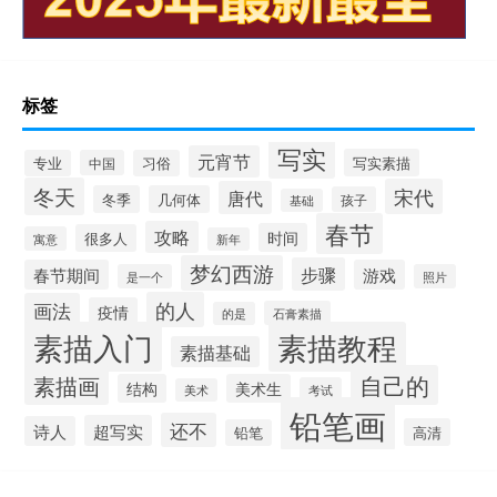
标签
写实
元宵节
写实素描
专业
中国
习俗
冬天
宋代
唐代
冬季
几何体
孩子
基础
春节
攻略
时间
很多人
寓意
新年
梦幻西游
步骤
春节期间
游戏
是一个
照片
的人
画法
疫情
石膏素描
的是
素描入门
素描教程
素描基础
自己的
素描画
结构
美术生
考试
美术
铅笔画
还不
超写实
诗人
高清
铅笔