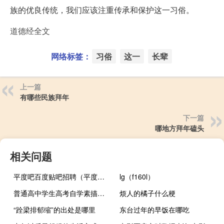
族的优良传统，我们应该注重传承和保护这一习俗。
道德经全文
网络标签：
习俗
这一
长辈
上一篇
有哪些民族拜年
下一篇
哪地方拜年磕头
相关问题
平度吧百度贴吧招聘（平度吧百度贴吧）
lg（f160l）
普通高中学生高考自学素描问题
烦人的橘子什么梗
“跧梁排郁缩”的出处是哪里
东台过年的早饭在哪吃