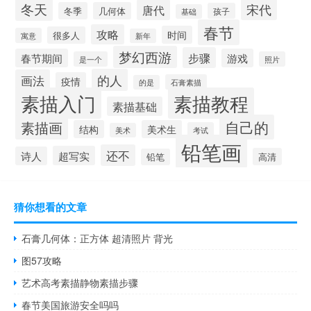
冬天
宋代
唐代
冬季
几何体
孩子
基础
春节
攻略
时间
很多人
寓意
新年
梦幻西游
步骤
春节期间
游戏
是一个
照片
的人
画法
疫情
石膏素描
的是
素描入门
素描教程
素描基础
自己的
素描画
结构
美术生
考试
美术
铅笔画
还不
超写实
诗人
高清
铅笔
猜你想看的文章
石膏几何体：正方体 超清照片 背光
图57攻略
艺术高考素描静物素描步骤
春节美国旅游安全吗吗