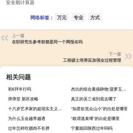
安全期计算器
网络标签：
万元
专业
方式
上一篇
在职研究生参考前都是同一个网报名吗
下一篇
工程硕士培养应加强全过程管理
相关问题
初6拜年行吗
杰出的组合素描静物:菠萝玉米报纸玻璃器皿素描
弹弹堂 新区攻略
真正的吴三省到底去哪了
十六岁艺术家的超现实主义铅笔素描肖像
“知君欲览众山小”的出处是哪里
为什么玉会越带越透
“敢谓逃束缚”的出处是哪里
过年怎样吃腊肉不长胖
宁夏能回陕西过年吗吗