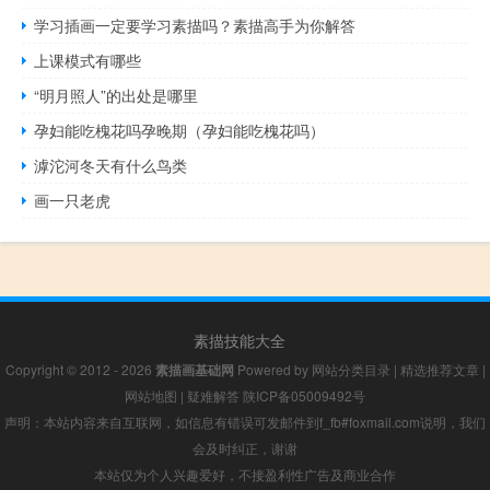
学习插画一定要学习素描吗？素描高手为你解答
上课模式有哪些
“明月照人”的出处是哪里
孕妇能吃槐花吗孕晚期（孕妇能吃槐花吗）
滹沱河冬天有什么鸟类
画一只老虎
素描技能大全
Copyright © 2012 - 2026
素描画基础网
Powered by
网站分类目录
|
精选推荐文章
|
网站地图
|
疑难解答
陕ICP备05009492号
声明：本站内容来自互联网，如信息有错误可发邮件到f_fb#foxmail.com说明，我们
会及时纠正，谢谢
本站仅为个人兴趣爱好，不接盈利性广告及商业合作