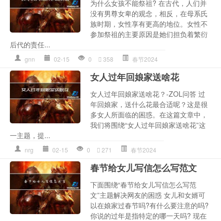
为什么女孩不能祭祖? 在古代，人们并
没有男尊女卑的观念，相反，在母系氏
族时期，女性享有更高的地位。女性不
参加祭祖的主要原因是她们担负着繁衍
后代的责任...
gnn
02-15
0
358
春节2024
女人过年回娘家送啥花
女人过年回娘家送啥花？-ZOL问答 过
年回娘家，送什么花最合适呢？这是很
多女人所面临的困惑。在这篇文章中，
我们将围绕“女人过年回娘家送啥花”这
一主题，提...
nrg
02-15
0
271
春节2024
春节给女儿写信怎么写范文
下面围绕“春节给女儿写信怎么写范
文”主题解决网友的困惑 女儿和女婿可
以在娘家过春节吗?有什么要注意的吗?
你说的过年是指特定的哪一天吗? 现在