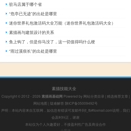
驻马店属于哪个省
“危亭已无迹”的出处是哪里
迷你世界礼包激活码大全万能（迷你世界礼包激活码大全）
素描画与建筑设计的关系
鱼上钩了，但是你马没了，这一切值得吗什么梗
“雨过溪痕长”的出处是哪里
素描技能大全
Copyright © 2012 - 2026
素描画基础网
Powered by
网站分类目录
|
精选推荐文章
|
网站地图
|
疑难解答
陕ICP备05009492号
声明：本站内容来自互联网，如信息有错误可发邮件到f_fb#foxmail.com说明，我们
会及时纠正，谢谢
本站仅为个人兴趣爱好，不接盈利性广告及商业合作
小男孩