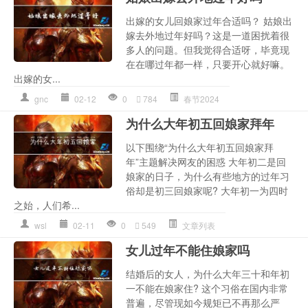
出嫁的女儿回娘家过年合适吗？ 姑娘出
嫁去外地过年好吗？这是一道困扰着很
多人的问题。但我觉得合适呀，毕竟现
在在哪过年都一样，只要开心就好嘛。
出嫁的女...
gnc
02-12
0
784
春节2024
为什么大年初五回娘家拜年
以下围绕“为什么大年初五回娘家拜
年”主题解决网友的困惑 大年初二是回
娘家的日子，为什么有些地方的过年习
俗却是初三回娘家呢? 大年初一为四时
之始，人们希...
wsl
02-11
0
549
文章列表
女儿过年不能住娘家吗
结婚后的女人，为什么大年三十和年初
一不能在娘家住? 这个习俗在国内非常
普遍，尽管现如今规矩已不再那么严