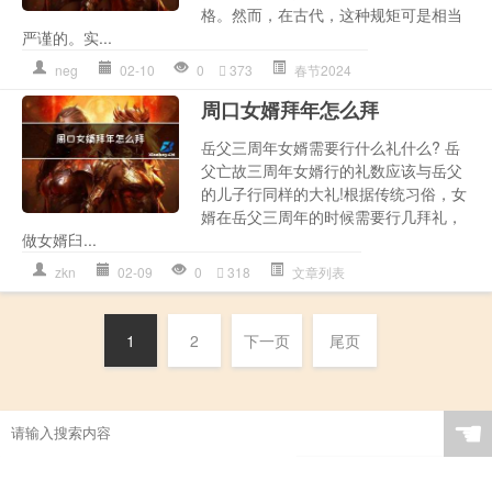
格。然而，在古代，这种规矩可是相当
严谨的。实...
neg
02-10
0
373
春节2024
周口女婿拜年怎么拜
岳父三周年女婿需要行什么礼什么? 岳
父亡故三周年女婿行的礼数应该与岳父
的儿子行同样的大礼!根据传统习俗，女
婿在岳父三周年的时候需要行几拜礼，
做女婿臼...
zkn
02-09
0
318
文章列表
1
2
下一页
尾页
☚