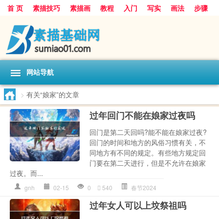
首 页
素描技巧
素描画
教程
入门
写实
画法
步骤
基础
超写实
技能大全
网站导航
>
有关“娘家”的文章
过年回门不能在娘家过夜吗
回门是第二天回吗?能不能在娘家过夜?
回门的时间和地方的风俗习惯有关，不
同地方有不同的规定。有些地方规定回
门要在第二天进行，但是不允许在娘家
过夜。而...
gnh
02-15
0
540
春节2024
过年女人可以上坟祭祖吗