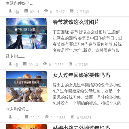
生活条件好了...
cjg
02-14
0
467
文章列表
春节就该这么过图片
下面围绕“春节就该这么过图片”主题解
决网友的困惑 春节是中国传统节日，过
春节都有哪些习俗? 春节俗称年节,传统
名称是新年,大年,新岁。古时候春节曾
经专指二...
cjj
02-13
0
786
文章列表
女人过年回娘家要钱吗吗
嫁出去的女儿过年回娘家给父母多少红
包? 过年回娘家给父母红包，这是一个
常见的传统习俗。然而，具体给多少红
包并没有一个明确的标准。根据个人的
收入和父母...
nrg
02-12
0
588
春节2024
姑娘出嫁去外地过年好吗