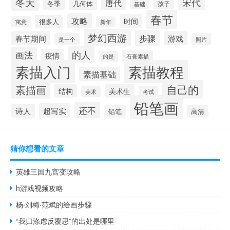
冬天
宋代
唐代
冬季
几何体
孩子
基础
春节
攻略
时间
很多人
寓意
新年
梦幻西游
步骤
春节期间
游戏
是一个
照片
的人
画法
疫情
石膏素描
的是
素描入门
素描教程
素描基础
自己的
素描画
结构
美术生
考试
美术
铅笔画
还不
超写实
诗人
高清
铅笔
猜你想看的文章
英雄三国九宫变攻略
h游戏视频攻略
杨·刘梅·范斌的绘画步骤
“我归涤虑反覆思”的出处是哪里