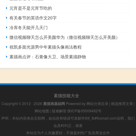
元宵是不是元宵节吃的
有关春节的英语作文20字
冷库冬天能开几天门
微信视频聊天怎么开美颜华为（微信视频聊天怎么开美颜）
祝凯多面光源男中年素描头像画法教程
素描画点评：石膏像大卫、场景素描静物
素描技能大全
Copyright © 2012 - 2026
素描画基础网
Powered by
网站分类目录
|
精选推荐文章
|
网站地图
|
疑难解答
陕ICP备05009492号
声明：本站内容来自互联网，如信息有错误可发邮件到f_fb#foxmail.com说明，我们
会及时纠正，谢谢
本站仅为个人兴趣爱好，不接盈利性广告及商业合作