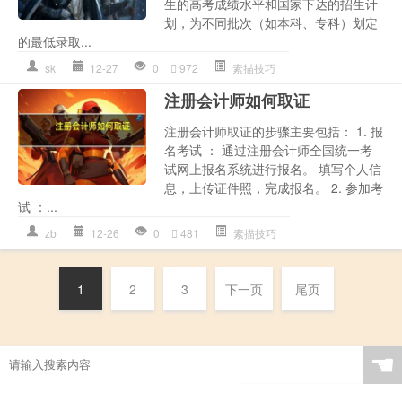
生的高考成绩水平和国家下达的招生计
划，为不同批次（如本科、专科）划定
的最低录取...
sk
12-27
0
972
素描技巧
注册会计师如何取证
注册会计师取证的步骤主要包括： 1. 报
名考试 ： 通过注册会计师全国统一考
试网上报名系统进行报名。 填写个人信
息，上传证件照，完成报名。 2. 参加考
试 ：...
zb
12-26
0
481
素描技巧
1
2
3
下一页
尾页
☚