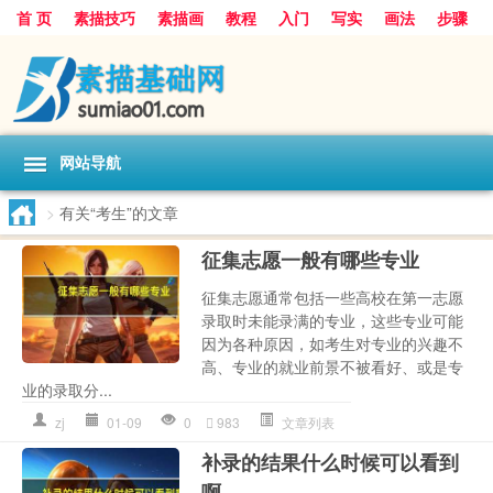
首 页
素描技巧
素描画
教程
入门
写实
画法
步骤
基础
超写实
技能大全
网站导航
>
有关“考生”的文章
征集志愿一般有哪些专业
征集志愿通常包括一些高校在第一志愿
录取时未能录满的专业，这些专业可能
因为各种原因，如考生对专业的兴趣不
高、专业的就业前景不被看好、或是专
业的录取分...
zj
01-09
0
983
文章列表
补录的结果什么时候可以看到
啊