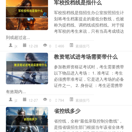
军校投档线是指什么
军校投档线是指招生办公室按照招生计
划将考生档案提走的最低分数线，也被
称为提档线、调档线或投档线。对于报
考军校的考生来说，只有当高考成绩达
到或超过这...
jx
12-28
0
466
素描技巧
教资笔试进考场需要带什么
参加教师资格证考试时，考生需要携带
以下物品进入考场： 1. 准考证 ：考生
必须携带准考证，它是进入考场的必备
证件之一。 2. 身份证 ：考生还需携带
有效期内...
jz
12-27
0
794
素描技巧
省控线多少
省控线，全称“最低录取控制分数线”，
是指省级招生部门根据当年该省全体考