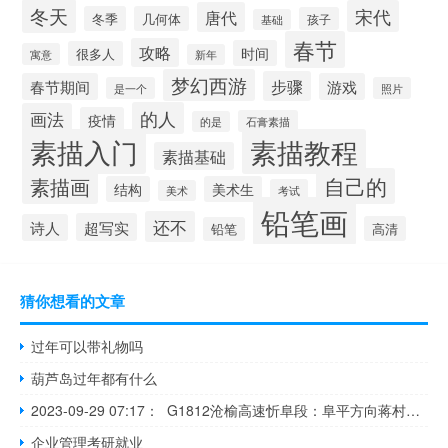
冬天
宋代
唐代
冬季
几何体
孩子
基础
春节
攻略
时间
很多人
寓意
新年
梦幻西游
步骤
春节期间
游戏
是一个
照片
的人
画法
疫情
石膏素描
的是
素描入门
素描教程
素描基础
自己的
素描画
结构
美术生
考试
美术
铅笔画
还不
超写实
诗人
高清
铅笔
猜你想看的文章
过年可以带礼物吗
葫芦岛过年都有什么
2023-09-29 07:17： G1812沧榆高速忻阜段：阜平方向蒋村站至建安站文山隧道K348+366处发生两辆小车追尾事故，占用小车道，不影响车辆通行。 ​​​
企业管理考研就业