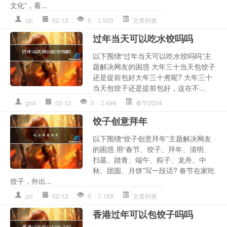
文化”，看...
cjc
02-13
0
503
文章列表
过年当天可以吃水饺吗吗
以下围绕“过年当天可以吃水饺吗吗”主
题解决网友的困惑 大年三十当天包饺子
还是提前包好大年三十煮呢? 大年三十
当天包饺子还是提前包好，这在不...
gnd
02-12
0
494
春节2024
饺子创意拜年
以下围绕“饺子创意拜年”主题解决网友
的困惑 用“春节、饺子、拜年、清明、
扫墓、踏青、端午、粽子、龙舟、中
秋、团圆、月饼”写一段话? 春节在家吃
饺子，外出...
jzc
02-12
0
169
文章列表
香港过年可以包饺子吗吗