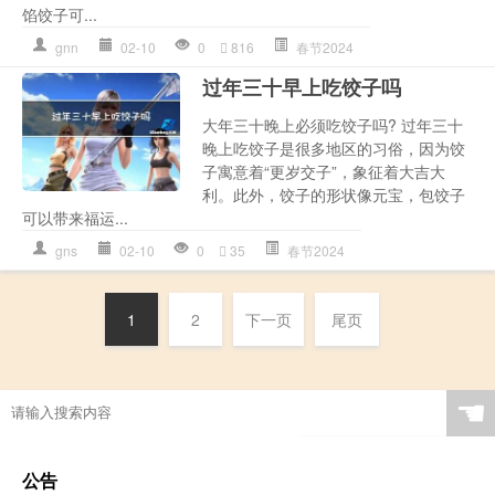
馅饺子可...
gnn
02-10
0
816
春节2024
过年三十早上吃饺子吗
大年三十晚上必须吃饺子吗? 过年三十
晚上吃饺子是很多地区的习俗，因为饺
子寓意着“更岁交子”，象征着大吉大
利。此外，饺子的形状像元宝，包饺子
可以带来福运...
gns
02-10
0
35
春节2024
1
2
下一页
尾页
☚
公告