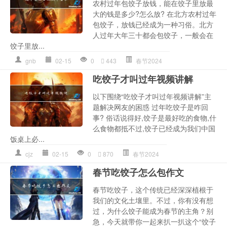
农村过年包饺子放钱，能在饺子里放最
大的钱是多少?怎么放? 在北方农村过年
包饺子，放钱已经成为一种习俗。北方
人过年大年三十都会包饺子，一般会在
饺子里放...
gnb
02-15
0
443
春节2024
吃饺子才叫过年视频讲解
以下围绕“吃饺子才叫过年视频讲解”主
题解决网友的困惑 过年吃饺子是咋回
事? 俗话说得好,饺子是最好吃的食物,什
么食物都抵不过,饺子已经成为我们中国
饭桌上必...
cjz
02-15
0
870
春节2024
春节吃饺子怎么包作文
春节吃饺子，这个传统已经深深植根于
我们的文化土壤里。不过，你有没有想
过，为什么饺子能成为春节的主角？别
急，今天就带你一起来扒一扒这个“饺子