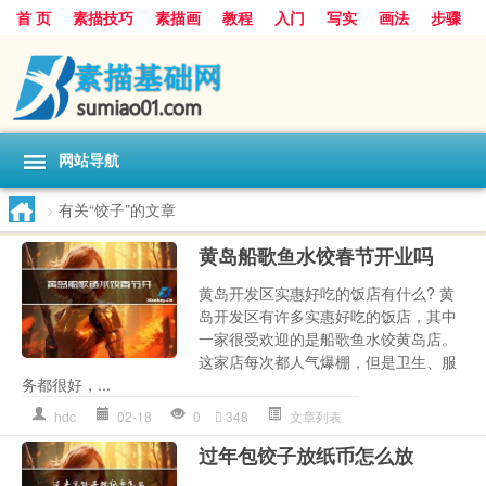
首 页
素描技巧
素描画
教程
入门
写实
画法
步骤
基础
超写实
技能大全
网站导航
>
有关“饺子”的文章
黄岛船歌鱼水饺春节开业吗
黄岛开发区实惠好吃的饭店有什么? 黄
岛开发区有许多实惠好吃的饭店，其中
一家很受欢迎的是船歌鱼水饺黄岛店。
这家店每次都人气爆棚，但是卫生、服
务都很好，...
hdc
02-18
0
348
文章列表
过年包饺子放纸币怎么放