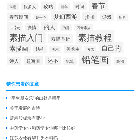
春节
攻略
时间
很多人
寓意
新年
梦幻西游
步骤
春节期间
游戏
是一个
照片
的人
画法
疫情
石膏素描
的是
素描入门
素描教程
素描基础
自己的
素描画
结构
美术生
考试
美术
铅笔画
还不
超写实
诗人
高清
铅笔
猜你想看的文章
“平生朋友乐”的出处是哪里
关于发展的古诗
蓝筹股板块有哪些
中药学专业和药学专业哪个比较好
江苏农牧有望升为本科吗