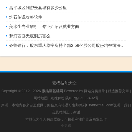
昌平城区到密云县城有多少公里
炉石传说攻略软件
美术生专业解析，专业介绍及就业方向
梦幻西游无底洞厉害么
齐鲁银行：股东重庆华宇所持全部2.56亿股公司股份均被司法标记
素描技能大全
Copyright © 2012 - 2026
素描画基础网
Powered by
网站分类目录
|
精选推荐文章
|
网站地图
|
疑难解答
陕ICP备05009492号
声明：本站内容来自互联网，如信息有错误可发邮件到f_fb#foxmail.com说明，我们
会及时纠正，谢谢
本站仅为个人兴趣爱好，不接盈利性广告及商业合作
小男孩