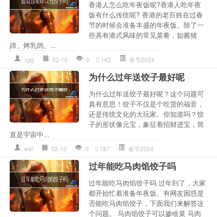
香港人怎么吃年夜饭呢?香港人吃年夜
饭有什么传统呢? 香港的老百姓在过春
节的时候会准备丰盛的年夜饭。除了一
些具有港式风味的常见菜肴，如酱猪
蹄、烤乳鸽、...
xgg
02-10
0
142
春节2024
为什么过年送饺子最好呢
为什么过年送饺子最好呢？这个问题可
真有意思！饺子不仅是个吃货的福音，
还是传统文化的大玩家。你知道吗？饺
子的形状像元宝，象征着招财进宝，简
直是宇宙中...
wsl
02-10
0
787
春节2024
过年能吃马肉馅饺子吗
过年能吃马肉馅饺子吗 过年到了，大家
都开始忙着准备年夜饭。有网友困惑是
否能吃马肉馅饺子，下面我们来解答这
个问题。 马肉馅饺子可以掺啥菜 马肉