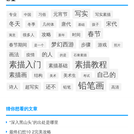
写实
元宵节
写实素描
专业
中国
习俗
冬天
宋代
唐代
冬季
几何体
孩子
基础
春节
攻略
时间
很多人
寓意
新年
梦幻西游
步骤
春节期间
游戏
是一个
照片
的人
画法
疫情
石膏素描
的是
素描入门
素描教程
素描基础
自己的
素描画
结构
美术生
考试
美术
铅笔画
还不
超写实
诗人
高清
铅笔
猜你想看的文章
“深入黑山头”的出处是哪里
最终幻想10 2完美攻略