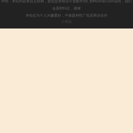
声明：本站内容来自互联网，如信息有错误可发邮件到f_fb#foxmail.com说明，我们
会及时纠正，谢谢
本站仅为个人兴趣爱好，不接盈利性广告及商业合作
小男孩