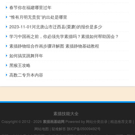
春节你在福建哪里过年
“惟有月明无贵贫”的出处是哪里
2023-11-01河北唐山市迁西县(栗蘑)的报价是多少
学习中国画之前，你必须先学素描吗？素描如何帮助国会？
素描静物组合作画步骤详解图 素描静物基础教程
如何搞笑跳舞拜年
黑猴王攻略
高数二专升本内容
素描技能大全
Copyright © 2012 - 2026
素描画基础网
Powered by
网站分类目录
|
精选推荐文章
|
网站地图
|
疑难解答
陕ICP备05009492号