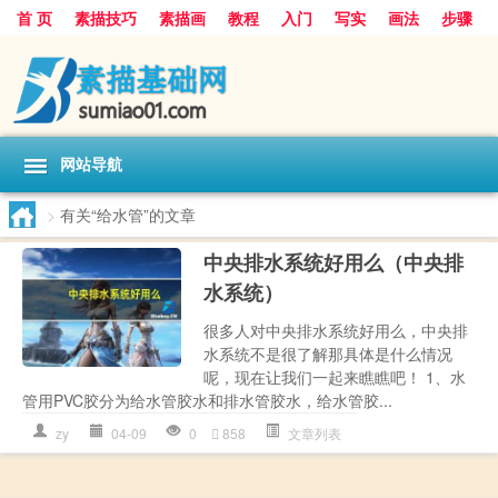
首 页
素描技巧
素描画
教程
入门
写实
画法
步骤
基础
超写实
技能大全
网站导航
>
有关“给水管”的文章
中央排水系统好用么（中央排
水系统）
很多人对中央排水系统好用么，中央排
水系统不是很了解那具体是什么情况
呢，现在让我们一起来瞧瞧吧！ 1、水
管用PVC胶分为给水管胶水和排水管胶水，给水管胶...
zy
04-09
0
858
文章列表