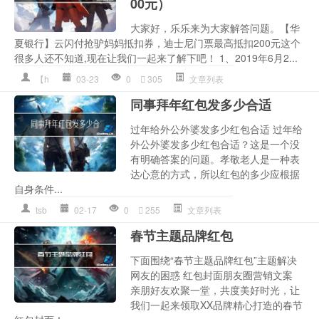
00元）
大家好，乐乐来为大家解答问题。【华
夏银行】云闪付抢驴妈妈抵扣券，迪士尼门票最高抵扣200元这个
很多人还不知道,现在让我们一起来了解下吧！ 1、2019年6月2...
【h
03-23
0
305
文章列表
同事拜年红包发多少合适
过年给外公外婆发多少红包合适 过年给
外公外婆发多少红包合适？这是一个没
有明确答案的问题。孝敬老人是一种表
达心意的方式，所以红包的多少应根据
自身条件...
tsb
02-17
0
255
文章列表
春节主题品牌红包
下面围绕“春节主题品牌红包”主题解决
网友的困惑 红包封面朋友圈营销文案
亲朋好友欢聚一堂，共度美好时光，让
我们一起来领取XX品牌精心打造的春节