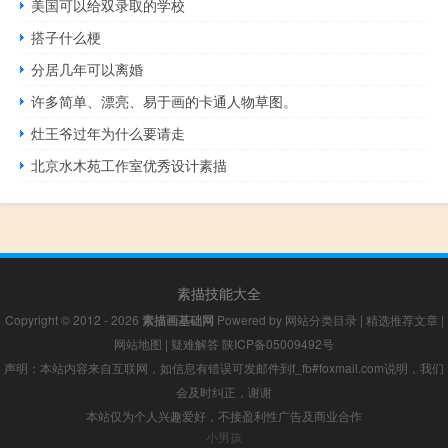
美国可以给双录取的学校
搭子什么梗
分居几年可以离婚
许多简单、漂亮、易于画的卡通人物草图。
灶王爷过年为什么要请走
北京水木苑工作室优秀设计素描
素描技能大全
Copyright © 2012 - 2026
素描画基础网
Powered by
网站分类目录
|
精选推荐文章
|
网站地图
|
疑难解答
陕ICP备05009492号
声明：本站内容来自互联网，如信息有错误可发邮件到f_fb#foxmail.com说明，我们
会及时纠正，谢谢
本站仅为个人兴趣爱好，不接盈利性广告及商业合作
小男孩