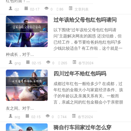
红包封面！...
cjz
02-17
0
86
文章列表
过年该给父母包红包吗请问
以下围绕“过年该给父母包红包吗请
问”主题解决网友的困惑 还没结婚，但
已经工作，春节要给爸妈包红包吗?多
少钱比较适合? 有工作啦，这个就是一
种成长，对于...
gng
02-15
0
265
春节2024
四川过年不给红包吗吗
成都过年红包一般给多少? 在成都，过
年红包的金额大小与家庭经济条件、孩
子的年龄以及亲属关系有关。一般而
言，亲戚之间的红包金额会小于亲密朋
友之间。对于...
scg
02-15
0
744
春节2024
骑自行车回家过年怎么穿