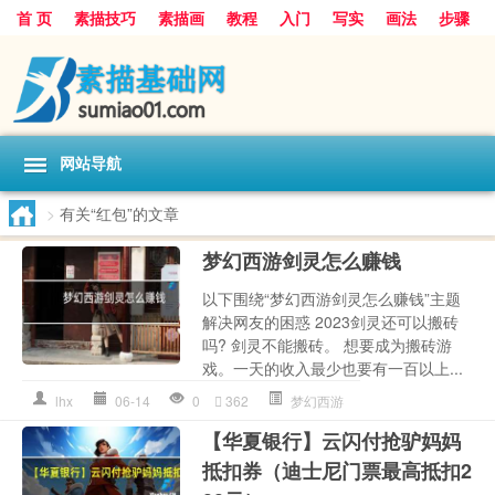
首 页
素描技巧
素描画
教程
入门
写实
画法
步骤
基础
超写实
技能大全
网站导航
>
有关“红包”的文章
梦幻西游剑灵怎么赚钱
以下围绕“梦幻西游剑灵怎么赚钱”主题
解决网友的困惑 2023剑灵还可以搬砖
吗? 剑灵不能搬砖。 想要成为搬砖游
戏。一天的收入最少也要有一百以上...
lhx
06-14
0
362
梦幻西游
【华夏银行】云闪付抢驴妈妈
抵扣券（迪士尼门票最高抵扣2