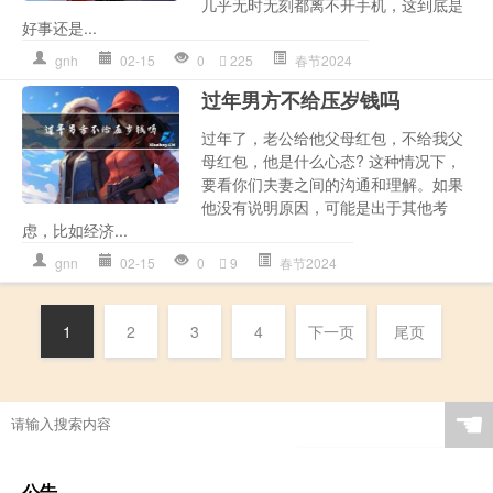
几乎无时无刻都离不开手机，这到底是
好事还是...
gnh
02-15
0
225
春节2024
过年男方不给压岁钱吗
过年了，老公给他父母红包，不给我父
母红包，他是什么心态? 这种情况下，
要看你们夫妻之间的沟通和理解。如果
他没有说明原因，可能是出于其他考
虑，比如经济...
gnn
02-15
0
9
春节2024
1
2
3
4
下一页
尾页
☚
公告