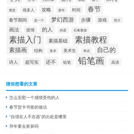
春节
攻略
时间
很多人
寓意
新年
梦幻西游
步骤
春节期间
游戏
是一个
照片
的人
画法
疫情
石膏素描
的是
素描入门
素描教程
素描基础
自己的
素描画
结构
美术生
考试
美术
铅笔画
还不
超写实
诗人
高清
铅笔
猜你想看的文章
怎么安慰一个感情受伤的人
春节贺卡书签的做法
“自强在人不在器”的出处是哪里
拜年要去舅舅吗