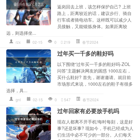
返岗回去上班，该怎样保护自己? 上班
路上，距离较近的话，建议步行、骑自
行车或者骑电动车。这样既可以减少人
员接触，又能锻炼身体。如果距离较
远，则选择坐...
rzx
02-15
0
219
春节2024
过年买一千多的鞋好吗
以下围绕“过年买一千多的鞋好吗-ZOL
问答”主题解决网友的困惑 1000左右，
买什么鞋好? 首先，谢谢邀请。就目前
市场形式来说，1000左右的鞋子有很多
选择，具...
gnl
02-15
0
547
春节2024
过年回家有必要放手机吗
现在人都离不开手机!每时每刻，这是好
事?还是坏事? 现如今，手机已经成为人
们生活中必不可少的一部分。人们每天