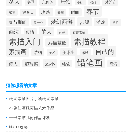
冬天
宋代
唐代
冬季
几何体
孩子
基础
春节
攻略
时间
很多人
寓意
新年
梦幻西游
步骤
春节期间
游戏
是一个
照片
的人
画法
疫情
石膏素描
的是
素描入门
素描教程
素描基础
自己的
素描画
结构
美术生
考试
美术
铅笔画
还不
超写实
诗人
高清
铅笔
猜你想看的文章
松鼠素描图片手绘松鼠素描
小傻仙酒瓶素描艺术作品
十部素描几何作品评析
fifa07攻略