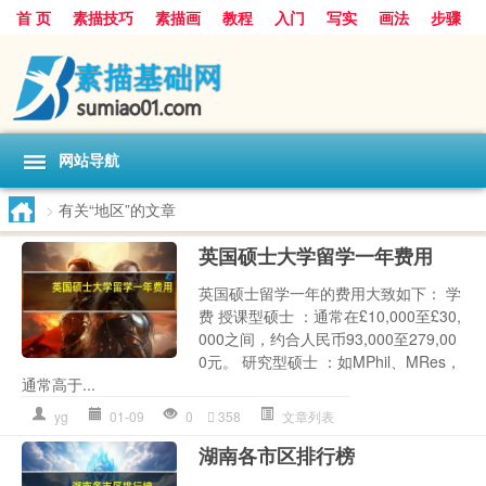
首 页
素描技巧
素描画
教程
入门
写实
画法
步骤
基础
超写实
技能大全
网站导航
>
有关“地区”的文章
英国硕士大学留学一年费用
英国硕士留学一年的费用大致如下： 学
费 授课型硕士 ：通常在£10,000至£30,
000之间，约合人民币93,000至279,00
0元。 研究型硕士 ：如MPhil、MRes，
通常高于...
yg
01-09
0
358
文章列表
湖南各市区排行榜