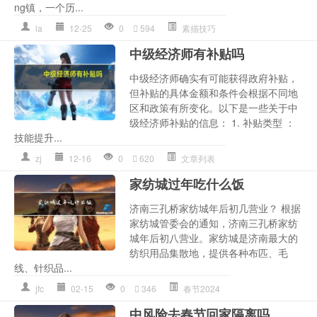
ng镇，一个历...
la
12-25
0
594
素描技巧
中级经济师有补贴吗
中级经济师确实有可能获得政府补贴，
但补贴的具体金额和条件会根据不同地
区和政策有所变化。以下是一些关于中
级经济师补贴的信息： 1. 补贴类型 ：
技能提升...
zj
12-16
0
620
文章列表
家纺城过年吃什么饭
济南三孔桥家纺城年后初几营业？ 根据
家纺城管委会的通知，济南三孔桥家纺
城年后初八营业。家纺城是济南最大的
纺织用品集散地，提供各种布匹、毛
线、针织品...
jfc
02-15
0
346
春节2024
中风险去春节回家隔离吗