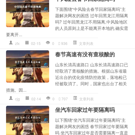
下面围绕“中风险去春节回家隔离吗”主
题解决网友的困惑 过年回黑龙江用隔离
吗? 过年回黑龙江不用隔离,中风险地区
的人员原则上是不能离开本地的,确实需
要离开...
zfx
02-15
0
936
文章列表
春节高速有没有查核酸的
山东长清高速路口 山东长清高速路口已
经取消了查核酸的措施。根据山东省最
近出台的优化疫情防控政策，落地检已
经被取消了。同时，国家也出台了相关
措施。因...
cjg
02-14
0
707
文章列表
坐汽车回家过年要隔离吗
以下围绕“坐汽车回家过年要隔离吗”主
题解决网友的困惑 春节回家过年要隔离
吗 坐汽车回家过年是否需要隔离一直是