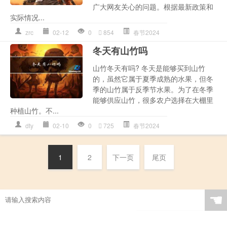
广大网友关心的问题。根据最新政策和
实际情况...
zrc
02-12
0
854
春节2024
冬天有山竹吗
山竹冬天有吗? 冬天是能够买到山竹
的，虽然它属于夏季成熟的水果，但冬
季的山竹属于反季节水果。为了在冬季
能够供应山竹，很多农户选择在大棚里
种植山竹。不...
dty
02-10
0
725
春节2024
1
2
下一页
尾页
☚