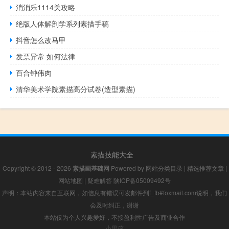
消消乐1114关攻略
绝版人体解剖学系列素描手稿
抖音怎么改马甲
发票异常 如何法律
百合钟伟肉
清华美术学院素描高分试卷(造型素描)
素描技能大全
Copyright © 2012 - 2026
素描画基础网
Powered by
网站分类目录
|
精选推荐文章
|
网站地图
|
疑难解答
陕ICP备05009492号
声明：本站内容来自互联网，如信息有错误可发邮件到f_fb#foxmail.com说明，我们
会及时纠正，谢谢
本站仅为个人兴趣爱好，不接盈利性广告及商业合作
小男孩