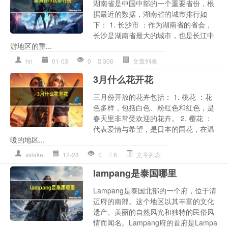
湖南省是中国中部的一个重要省份，根
据最近的数据，湖南省的城市排行如
下： 1. 长沙市 ：作为湖南省的省会，
长沙是湖南省最大的城市，也是长江中
游地区的重...
hn
01-03
0
306
文章列表
3月什么花开花
三月份开放的花卉包括： 1. 桃花 ：花
色多样，包括白色、粉红色和红色，是
春天里非常受欢迎的花卉。 2. 樱花 ：
代表爱情与希望，是日本的国花，在温
暖的地区...
sslake
12-28
0
8
文章列表
lampang是泰国哪里
Lampang是泰国北部的一个府，位于清
迈府的南部。这个地区以其丰富的文化
遗产、美丽的自然风光和独特的民俗风
情而闻名。Lampang府的首府是Lampa