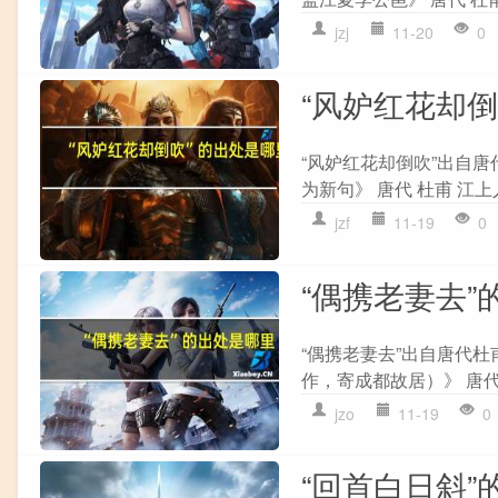
jzj
11-20
0
“风妒红花却
“风妒红花却倒吹”出自唐
为新句》 唐代 杜甫 江上
jzf
11-19
0
“偶携老妻去”
“偶携老妻去”出自唐代杜
作，寄成都故居）》 唐代 
jzo
11-19
0
“回首白日斜”