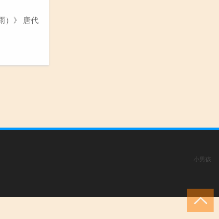
雨）》 唐代
小男孩