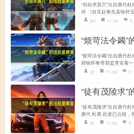
“但自求其穴”出自唐代杜
诗 《自京赴奉先县咏怀五百
jzd
11-24
0
“烦苛法令蠲”
“烦苛法令蠲”出自唐代杜
府咏怀奉寄郑监李宾客一百
jzf
11-24
0
“徒有茂陵求”
“徒有茂陵求”出自唐代杜
唐代 杜甫 此老已云殁，
jzt
11-24
0