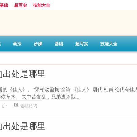
基础
超写实
技能大全
实
画法
步骤
基础
超写实
技能大全
的出处是哪里
甫的《佳人》。 “采柏动盈掬”全诗 《佳人》 唐代 杜甫 绝代有
依草木。 关中昔丧乱，兄弟遭杀戮...
1
素描技巧
的出处是哪里