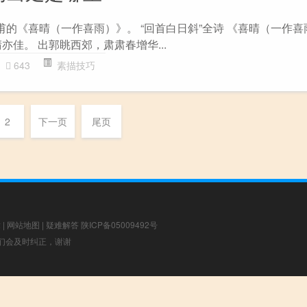
甫的《喜晴（一作喜雨）》。 “回首白日斜”全诗 《喜晴（一作喜
亦佳。 出郭眺西郊，肃肃春增华...
643
素描技巧
2
下一页
尾页
章
|
网站地图
|
疑难解答
陕ICP备05009492号
，我们会及时纠正，谢谢