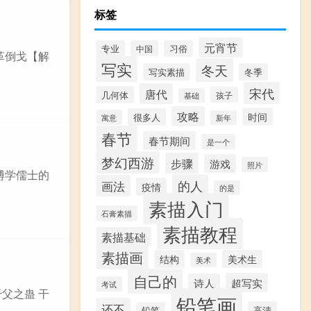
标签
元宵节
专业
中国
习俗
革倒戈【解
写实
冬天
写实素描
冬季
宋代
唐代
几何体
孩子
基础
攻略
时间
很多人
寓意
新年
春节
春节期间
是一个
梦幻西游
步骤
游戏
照片
博学儒士的
的人
画法
疫情
的是
素描入门
石膏素描
素描教程
素描基础
素描画
结构
美术生
美术
自己的
超写实
诗人
考试
父之蛊 干
铅笔画
还不
高清
铅笔