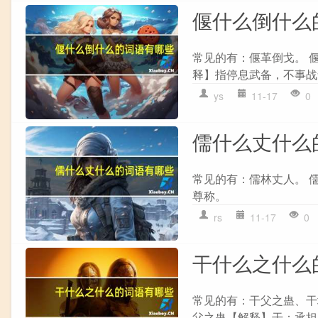
偃什么倒什么
常见的有：偃革倒戈。 偃
释】指停息武备，不事战争
ys
11-17
0
儒什么丈什么
常见的有：儒林丈人。 儒
尊称。
rs
11-17
0
干什么之什么
常见的有：干父之蛊、干城
父之蛊【解释】干：承担，