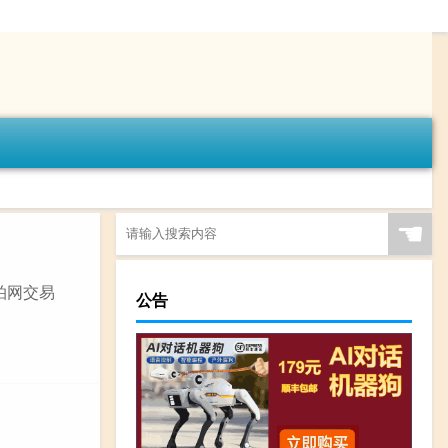
☚
拍网交易
公告