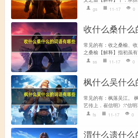
gs
11-17
0
收什么桑什么
常见的有：收之桑榆、收之
之桑榆【解释】指初虽有失
ss
11-17
0
枫什么吴什么
常见的有：枫落吴江。 枫
艺传上．崔信明》:\"信明
fs
11-17
0
渭什么遗什么