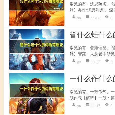
常见的有：沈思熟虑。 沈
释】亦作“沉思熟慮”。深入
ss
11-23
0
管什么蛙什么
常见的有：管窥蛙见。 管
释】管窥，人从管中所见之
gs
11-23
0
一什么作什么
常见的有：一鼓作气、一行
鼓作气【解释】一鼓：第一
ys
11-17
0