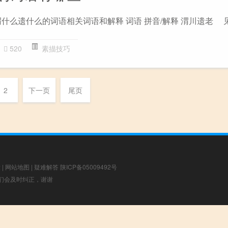
什么遗什么的词语相关词语和解释 词语 拼音/解释 渭川遗老 
520
素描技巧
2
下一页
尾页
章
|
网站地图
|
疑难解答
陕ICP备05009492号
，我们会及时纠正，谢谢