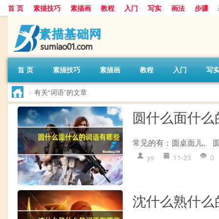
首 页
素描技巧
素描画
教程
入门
写实
画法
步骤
首 页
素描技巧
素描画
教程
入门
写
>
有关“词语”的文章
圆什么面什么
常见的有：圆桌面儿。 圆
ys
11-23
0
沈什么熟什么