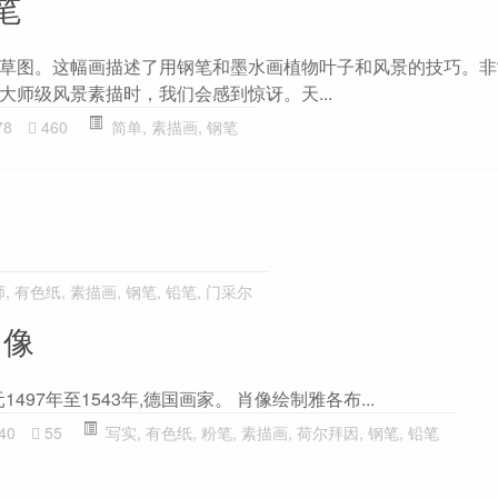
笔
草图。这幅画描述了用钢笔和墨水画植物叶子和风景的技巧。非
大师级风景素描时，我们会感到惊讶。天...
78
460
简单
,
素描画
,
钢笔
师
,
有色纸
,
素描画
,
钢笔
,
铅笔
,
门采尔
肖像
公元1497年至1543年,德国画家。 肖像绘制雅各布...
40
55
写实
,
有色纸
,
粉笔
,
素描画
,
荷尔拜因
,
钢笔
,
铅笔