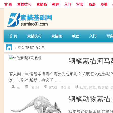
首 页
素描技巧
素描画
教程
入门
写实
画法
步骤
首 页
素描技巧
素描画
教程
入门
写
>
有关“钢笔”的文章
钢笔素描河马
有人问：画钢笔素描需不需要先起形呢？又该怎么起形呢
掰，可以不起形，再说了，...
xs
10-26
8723
316
写实
,
河马
,
碳素笔
,
钢笔动物素描
写实笔式动物素描:短鼻