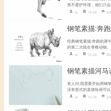
类不爱护环境，他们只会在
xs
10-26
32
钢笔素描:奔跑
经典钢笔素描:奔跑的犀
的第二大陆生脊椎动物。头
xs
10-26
86
钢笔素描河马
有人问:我需要开始用钢
没有形式的直接绘画可以
xs
10-26
24