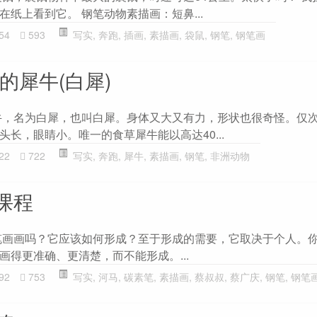
纸上看到它。 钢笔动物素描画：短鼻...
54
593
写实
,
奔跑
,
插画
,
素描画
,
袋鼠
,
钢笔
,
钢笔画
的犀牛(白犀)
牛，名为白犀，也叫白犀。身体又大又有力，形状也很奇怪。仅
长，眼睛小。唯一的食草犀牛能以高达40...
22
722
写实
,
奔跑
,
犀牛
,
素描画
,
钢笔
,
非洲动物
课程
笔画画吗？它应该如何形成？至于形成的需要，它取决于个人。
画得更准确、更清楚，而不能形成。...
92
753
写实
,
河马
,
碳素笔
,
素描画
,
蔡叔叔
,
蔡广庆
,
钢笔
,
钢笔