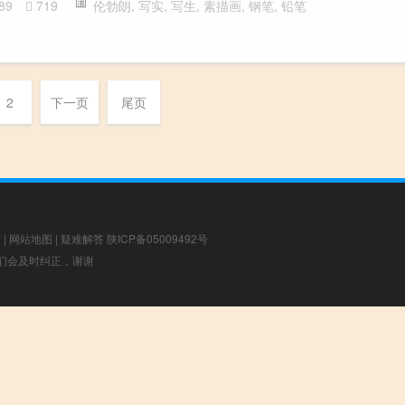
89
719
伦勃朗
,
写实
,
写生
,
素描画
,
钢笔
,
铅笔
2
下一页
尾页
章
|
网站地图
|
疑难解答
陕ICP备05009492号
，我们会及时纠正，谢谢