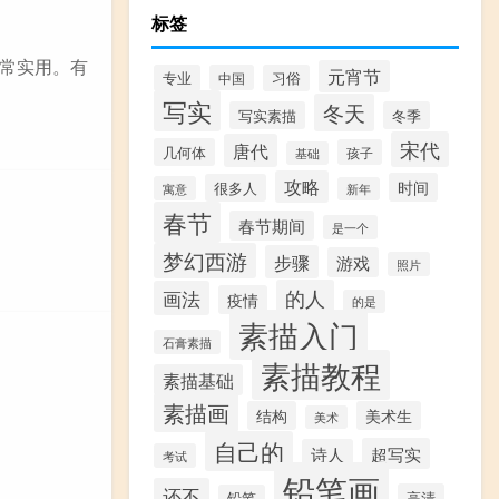
标签
常实用。有
元宵节
专业
中国
习俗
写实
冬天
写实素描
冬季
宋代
唐代
几何体
孩子
基础
攻略
时间
很多人
寓意
新年
春节
春节期间
是一个
梦幻西游
步骤
游戏
照片
的人
画法
疫情
的是
素描入门
石膏素描
素描教程
素描基础
素描画
结构
美术生
美术
自己的
超写实
诗人
考试
铅笔画
还不
高清
铅笔