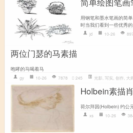
简单绘图笔画
用钢笔和墨水笔画的简单
时当我们看到一些优秀的
jd
10-26
89
两位门瑟的马素描
咆哮的马喝着马
gy
10-26
7878
245
光影
,
写实
,
创作
,
大
Holbein素描
荷尔拜因(Holbein) 约
xs
10-26
38