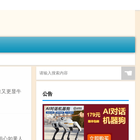
☚
准又更显牛
公告
担心如果人