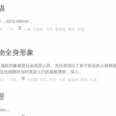
描
27x185mm ...
98
70
人体
,
伦勃朗
,
写实
,
素描画
,
钢笔
,
铅笔
物全身形象
，描绘对象都是社会底层人民。充分表现出了各个职业的人精神
见伦勃朗对当时底层人们的观察透彻，深入...
02
286
伦勃朗
,
写实
,
写生
,
大师
,
素描画
,
钢笔
,
铅笔
景
 ...