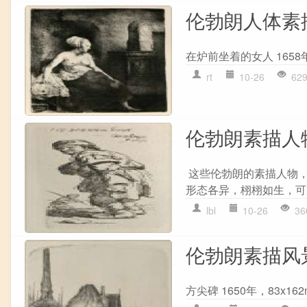
伦勃朗人体素
在炉前坐着的女人 1658年，2
rt
10-26
62
伦勃朗素描人
这些伦勃朗的素描人物
形态各异，栩栩如生，可
lbl
10-26
36
伦勃朗素描风
方尖碑 1650年，83x162mm