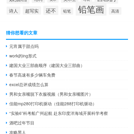
铅笔画
还不
超写实
诗人
高清
铅笔
猜你想看的文章
元宵属于甜点吗
work的ing形式
建国大业三部曲顺序（建国大业三部曲）
春节高速有多少辆车免费
excel总评成绩怎么算
男和女亲嘴脱下衣服视频（男和女亲嘴图片）
佳能mp280打印机驱动（佳能288打印机驱动）
“实验6”科考船广州起航 赴东印度洋海域开展科学考察
酒吧过年节目
攻略黑人