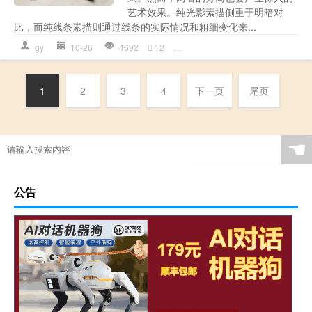
艺术效果。纯光影素描侧重于明暗对
比，而纯线条素描则通过线条的实际情况和粗细变化来...
gy
10-26
4692
12
光影
,
女人体
,
碳笔画
,
素描画
,
线
1
2
3
4
下一页
尾页
☚
公告