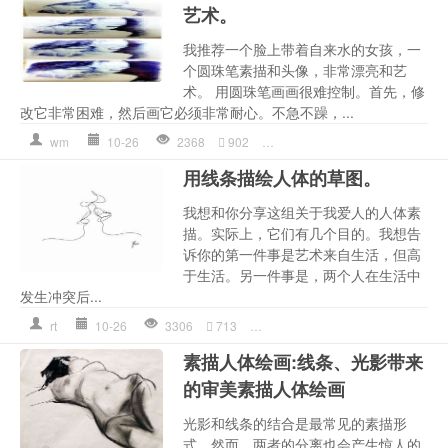
艺术。
我推荐一个脸上带着自来水的女孩，一
个圆珠笔素描和头像，非常漂亮和艺
术。 用圆珠笔画画很难控制。首先，修
改它非常困难，然后画它必须非常耐心。不急不躁，...
wm
10-26
2368
902
唯美
,
圆珠笔画
,
女孩
,
素描画
,
用线条描绘人体的草图。
我想和你分享这组关于我爱人的人体素
描。实际上，它们有几个目的。我想告
诉你的第一件事是艺术来自生活，但高
于生活。另一件事是，两个人在生活中
发生冲突后...
rt
10-26
3306
713
人体
,
唯美
,
情侣
,
爱人
,
爱情
,
男
素描人体绘画:线条、光影带来
的审美素描人体绘画
光影和线条的结合是最常见的素描形
式。然而，两者的分离也会产生惊人的