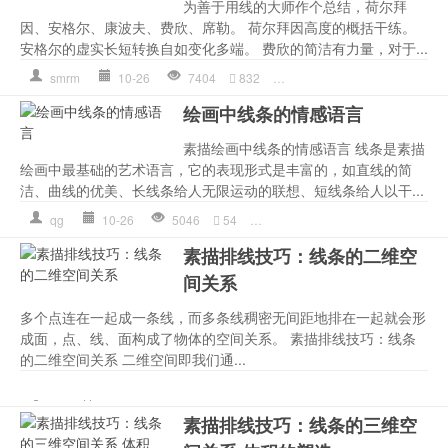
为善于用线的大师作个总结，荷尔拜
因、安格尔、康波夫、费欣、席勒。 荷尔拜因高度的概括干练。
安格尔的虚实长短转换自如变化多端。 费欣的简洁有力量，对于...
smrm
10-26
7404
832
素描入门
,
素描教程
,
素描画
,
绘画中线条的情感语言
素描绘画中线条的情感语言 线条是素描
绘画中最基础的艺术语言，它的表现形式是丰富的，如直线的简
洁、曲线的优美、长线条给人无限运动的联想、短线条给人以干...
qg
10-26
5046
54
情感
,
排线
,
素描入门
,
素描基础
,
素描排线技巧：线条的二维空
间关系
多个点连在一起成一条线，而多条线稠密无间距地排在一起就会形
成面，点、线、面构成了物体的空间关系。 素描排线技巧：线条
的二维空间关系 二维空间即我们通...
排线
,
素描入门
,
素描基础
,
素描
px
10-26
6279
233
描空间
,
素描线条
,
线条
素描排线技巧：线条的三维空