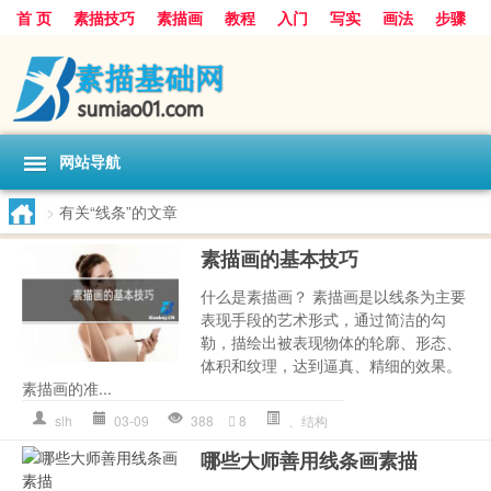
首 页
素描技巧
素描画
教程
入门
写实
画法
步骤
基础
超写实
技能大全
网站导航
>
有关“线条”的文章
素描画的基本技巧
什么是素描画？ 素描画是以线条为主要
表现手段的艺术形式，通过简洁的勾
勒，描绘出被表现物体的轮廓、形态、
体积和纹理，达到逼真、精细的效果。
素描画的准...
slh
03-09
388
8
、结构
哪些大师善用线条画素描