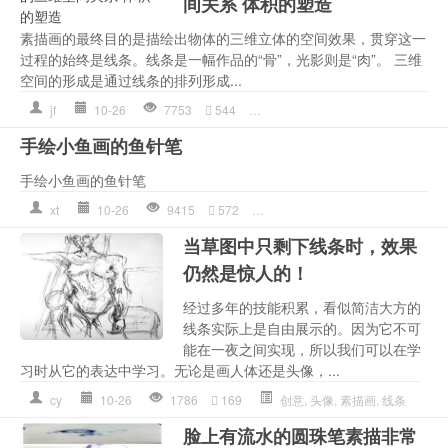
间关系 体积的塑造
素描画的最终目的是描绘出物体的三维立体的空间效果，贯穿这一
过程的始终是线条。线条是一幅作品的“骨”，光影则是“肉”。 三维
空间的形成是通过线条的排列形成...
jf
10-26
7753
544
技法
,
排线
,
素描入门
,
素描基础
,
手绘小鱼画的鱼针笔
手绘小鱼画的鱼针笔
xt
10-26
9415
572
素描画
,
线条
,
针管笔手绘
,
针管
当草图中只剩下线条时，效果
仍然是惊人的！
经过多年的技能积累，看似简洁大方的
线条实际上是自由展示的。因为它不可
能在一夜之间实现，所以我们可以在学
习时从它的表达中学习。无论是画人体还是头像，...
cy
10-26
1786
169
创意
,
头像
,
素描画
,
线条
脸上有流水的圆珠笔素描非常