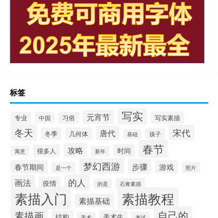
标签
写实
元宵节
写实素描
专业
中国
习俗
冬天
宋代
唐代
冬季
几何体
孩子
基础
春节
攻略
时间
很多人
寓意
新年
梦幻西游
步骤
春节期间
游戏
是一个
照片
的人
画法
疫情
石膏素描
的是
素描入门
素描教程
素描基础
自己的
素描画
结构
美术生
考试
美术