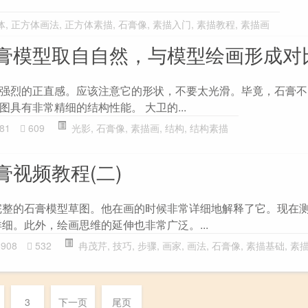
体
,
正方体画法
,
正方体素描
,
石膏像
,
素描入门
,
素描教程
,
素描画
膏模型取自自然，与模型绘画形成对
强烈的正直感。应该注意它的形状，不要太光滑。毕竟，石膏不
具有非常精细的结构性能。 大卫的...
81
609
光影
,
石膏像
,
素描画
,
结构
,
结构素描
视频教程(二)
完整的石膏模型草图。他在画的时候非常详细地解释了它。现在
细。此外，绘画思维的延伸也非常广泛。...
6908
532
冉茂芹
,
技巧
,
步骤
,
画家
,
画法
,
石膏像
,
素描基础
,
素
3
下一页
尾页