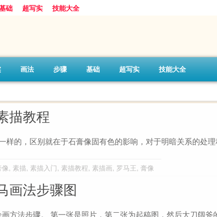
基础
超写实
技能大全
实
画法
步骤
基础
超写实
技能大全
素描教程
是一样的，区别就在于石膏像固有色的影响，对于明暗关系的处理
膏像
,
素描
,
素描入门
,
素描教程
,
素描画
,
罗马王
,
膏像
马画法步骤图
画方法步骤。 第一张是照片，第二张为起稿图，然后大刀阔斧