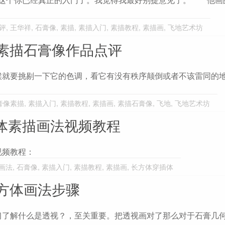
评
,
王华祥
,
石膏像
,
素描
,
素描入门
,
素描教程
,
素描画
,
飞地艺术坊
素描石膏像作品点评
就要挑剔一下它的色调，看它有没有秩序颠倒或者不该雷同的
膏像素描
,
素描入门
,
素描教程
,
素描画
,
素描石膏像
,
飞地
,
飞地艺术坊
体素描画法视频教程
视频教程：
画法
,
石膏像
,
素描入门
,
素描教程
,
素描画
,
长方体穿插体
方体画法步骤
习了解什么是透视？，至关重要。把透视画对了那么对于石膏几