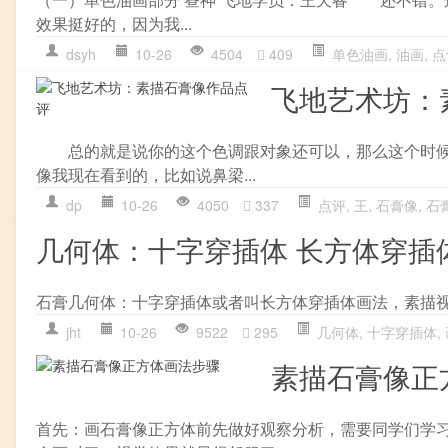
效果挺好的，因为我...
dsyh
10-26
4504
409
单色油画
,
油画
,
点
飞地艺术坊：
总的就是说你的这个色调跟对象还可以，那么这个时候
像我现在看到的，比如说鼻梁...
dp
10-26
4050
337
点评
,
王
,
石膏像
,
石
几何体：十字穿插体 长方体穿插
石膏几何体：十字穿插体或者叫长方体穿插体画法，素描
jht
10-26
9522
295
几何体
,
十字穿插体
,
素描石膏像正
首先：画石膏像正方体前先做好观察分析，需要同学们学