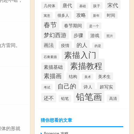
宋代
唐代
几何体
孩子
基础
攻略
时间
很多人
寓意
新年
春节
春节期间
是一个
梦幻西游
步骤
游戏
照片
的人
画法
地方雷同。
疫情
的是
素描入门
石膏素描
素描教程
素描基础
素描画
结构
美术生
美术
自己的
超写实
诗人
考试
铅笔画
还不
高清
铅笔
猜你想看的文章
何体的形就
florence 攻略