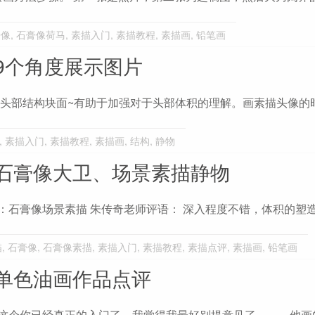
膏像
,
石膏像荷马
,
素描入门
,
素描教程
,
素描画
,
铅笔画
9个角度展示图片
部结构块面~有助于加强对于头部体积的理解。画素描头像的
,
素描入门
,
素描教程
,
素描画
,
结构
,
静物
石膏像大卫、场景素描静物
：石膏像场景素描 朱传奇老师评语： 深入程度不错，体积的塑
描
,
石膏像
,
石膏像素描
,
素描入门
,
素描教程
,
素描点评
,
素描画
,
铅笔画
单色油画作品点评
。这个你已经真正的入门了。我觉得我最好别提意见了。 他画