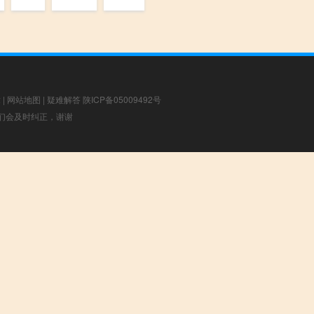
章
|
网站地图
|
疑难解答
陕ICP备05009492号
，我们会及时纠正，谢谢