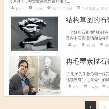
会画对了，视觉效果就显得舒服了...
jhtsm
10-26
9917
645
几何体素描
,
正方
结构草图的石
一个好的石膏模型必须有
塞内卡石膏模型的结构草图
gy
10-26
99
冉毛琴素描石膏
兰·毛琴先生教你画一幅
视频没有兰·毛琴先生的详
rmq
10-26
1
2