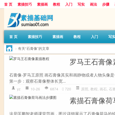
首 页
素描技巧
素描画
教程
入门
写实
画法
步骤
首 页
素描技巧
素描画
教程
入门
写
>
有关“石膏像”的文章
罗马王石膏像
石膏像-罗马王原照 画石膏像其实和画静物或者人物头像
第一步：观察石膏像整体长宽...
yz
10-26
6874
720
原照
,
教程
,
画石
,
石
素描石膏像荷
这是匡鹏智老师课堂范画，图片详细展示了石膏像荷马的绘