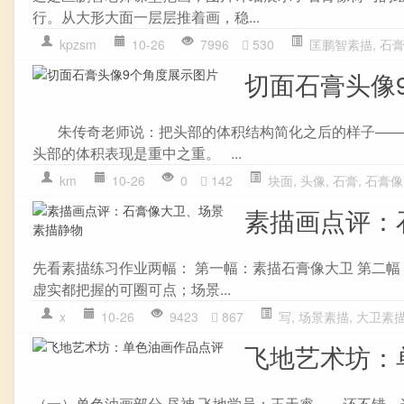
行。从大形大面一层层推着画，稳...
kpzsm
10-26
7996
530
匡鹏智素描
,
石
切面石膏头像
朱传奇老师说：把头部的体积结构简化之后的样子——头
头部的体积表现是重中之重。 ...
km
10-26
0
142
块面
,
头像
,
石膏
,
石膏像
素描画点评：
先看素描练习作业两幅： 第一幅：素描石膏像大卫 第二幅
虚实都把握的可圈可点；场景...
x
10-26
9423
867
写
,
场景素描
,
大卫素
飞地艺术坊：
（一）单色油画部分 昼神 飞地学员：王天睿 还不错