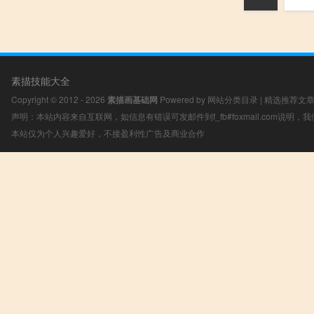
素描技能大全
Copyright © 2012 - 2026
素描画基础网
Powered by
网站分类目录
|
精选推荐文
声明：本站内容来自互联网，如信息有错误可发邮件到f_fb#foxmail.com说明
本站仅为个人兴趣爱好，不接盈利性广告及商业合作