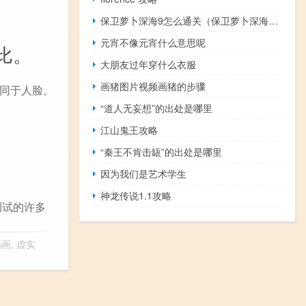
保卫萝卜深海9怎么通关（保卫萝卜深海9）
元宵不像元宵什么意思呢
比。
大朋友过年穿什么衣服
画猪图片视频画猪的步骤
同于人脸。
“道人无妄想”的出处是哪里
江山鬼王攻略
“秦王不肯击缻”的出处是哪里
因为我们是艺术学生
神龙传说1.1攻略
测试的许多
描画
,
虚实