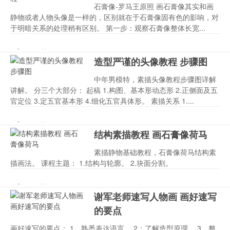
石膏像-罗马王原照 画石膏像其实和画
静物或者人物头像是一样的，区别就在于石膏像固有色的影响，对
于明暗关系的处理稍有区别。 第一步：观察石膏像整体长宽...
原照
,
教程
,
画石
,
石膏像
,
素描
,
yz
10-26
6874
774
膏像
造型严谨的头像教程 步骤图
中年男模特，素描头像教程步骤图详解
讲解。 分三个大部分： 起稿 1.构图、基本形动态形 2.正侧面及五
官定位 3.定五官基本形 4.细化五官具体形。 素描关系 1....
严谨
,
中年男
,
头像
,
教程
,
模特
,
yj
10-26
2252
614
素描画
,
造型
结构素描教程 画石膏像荷马
素描静物基础教程，石膏像荷马结构素
描画法。 课程主题： 1.结构与轮廓。 2.块面分割。
基础
,
教程
,
画石
,
素描
,
素描入门
jc
10-26
7574
610
静物
谢军老师速写人物画 画好速写
的要点
画好速写的要点： 1，熟悉表达语言。 2：了解造型原理。 3，整