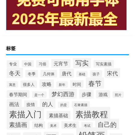
标签
写实
元宵节
写实素描
专业
中国
习俗
冬天
宋代
唐代
冬季
几何体
孩子
基础
春节
攻略
时间
很多人
寓意
新年
梦幻西游
步骤
春节期间
游戏
是一个
照片
的人
画法
疫情
石膏素描
的是
素描入门
素描教程
素描基础
自己的
素描画
结构
美术生
考试
美术
铅笔画