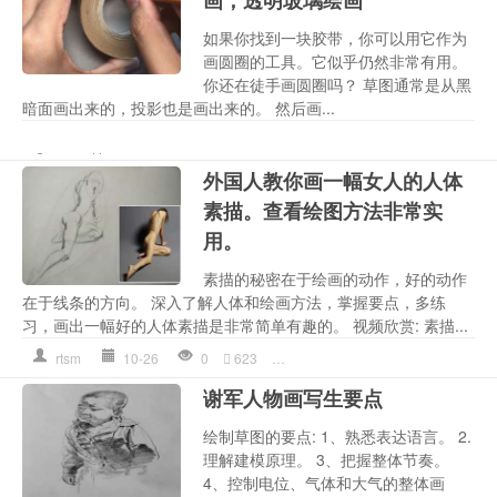
如果你找到一块胶带，你可以用它作为
画圆圈的工具。它似乎仍然非常有用。
你还在徒手画圆圈吗？ 草图通常是从黑
暗面画出来的，投影也是画出来的。 然后画...
光影
,
写实素描
,
圆球
,
教程
,
水
gy
10-26
4295
139
法
,
透明
外国人教你画一幅女人的人体
素描。查看绘图方法非常实
用。
素描的秘密在于绘画的动作，好的动作
在于线条的方向。 深入了解人体和绘画方法，掌握要点，多练
习，画出一幅好的人体素描是非常简单有趣的。 视频欣赏: 素描...
rtsm
10-26
0
623
人体素描
,
人体速写
,
教程
,
素描画
谢军人物画写生要点
绘制草图的要点: 1、熟悉表达语言。 2.
理解建模原理。 3、把握整体节奏。
4、控制电位、气体和大气的整体画