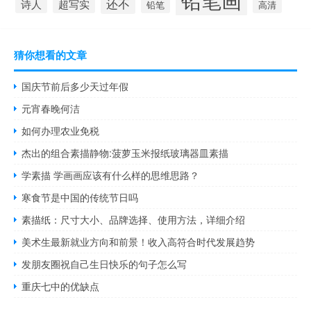
还不
超写实
诗人
高清
铅笔
猜你想看的文章
国庆节前后多少天过年假
元宵春晚何洁
如何办理农业免税
杰出的组合素描静物:菠萝玉米报纸玻璃器皿素描
学素描 学画画应该有什么样的思维思路？
寒食节是中国的传统节日吗
素描纸：尺寸大小、品牌选择、使用方法，详细介绍
美术生最新就业方向和前景！收入高符合时代发展趋势
发朋友圈祝自己生日快乐的句子怎么写
重庆七中的优缺点