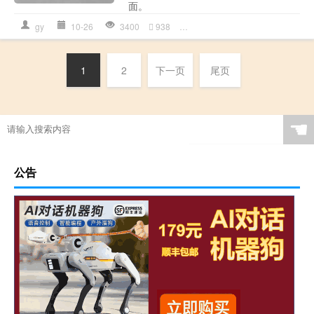
面。
gy
10-26
3400
938
光影
,
写实
,
写实素描
,
教程
,
素
1
2
下一页
尾页
☚
公告