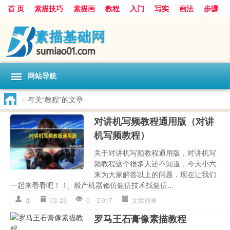
首 页
素描技巧
素描画
教程
入门
写实
画法
步骤
基础
超写实
技能大全
网站导航
>
有关“教程”的文章
对讲机写频教程通用版（对讲
机写频教程）
关于对讲机写频教程通用版，对讲机写
频教程这个很多人还不知道，今天小六
来为大家解答以上的问题，现在让我们
一起来看看吧！ 1、般产机器都仿健伍技术找健伍...
dj
03-23
0
917
文章列表
罗马王石膏像素描教程