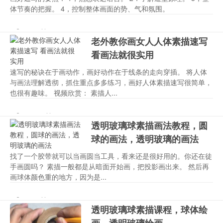
体节奏的把握。 4，控制整体画面的势、气和氛围。
光影
,
写实
,
写实素描
,
教程
,
素
gy
10-26
1600
842
速写人物
老外教你画女人人体素描速写
看画法就很实用
速写的秘诀在于画动作，画好动作在于线条的走向穿插。 将人体
与画法理解透彻，抓住重点多多练习，画好人体素描速写很简单，
也很有趣味。 视频欣赏： 素描人...
人体素描
,
人体速写
,
教程
,
素
rtsm
10-26
6490
308
笔画
透明玻璃球素描画法教程，圆
球的画法，透明玻璃的画法
找了一个胶带就可以当画圆当工具，看来还是很好用的。你还在徒
手画圆吗？ 素描一般都是从暗面开始画，把投影画出来。 然后再
画球体颜色重的地方，因为是...
光影
,
圆球
,
教程
,
水滴
,
玻璃
,
玻
gy
10-26
7602
489
画
,
素描画法
,
透明
透明玻璃球素描课程，球体绘
画，透明玻璃绘画