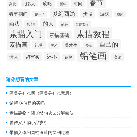
春节
攻略
时间
很多人
寓意
新年
梦幻西游
步骤
春节期间
游戏
是一个
照片
的人
画法
疫情
石膏素描
的是
素描入门
素描教程
素描基础
自己的
素描画
结构
美术生
考试
美术
铅笔画
还不
超写实
诗人
高清
铅笔
猜你想看的文章
医美是什么啊（医美是什么意思）
荣耀7X值得购买吗
素描静物：罐子结构块面分解画法
曾传兴人物小品赏析
带插入体的圆柱圆锥的绘制过程