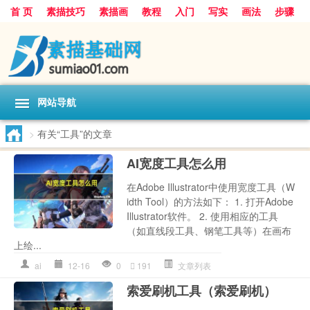
首 页
素描技巧
素描画
教程
入门
写实
画法
步骤
基础
超写实
技能大全
网站导航
>
有关“工具”的文章
AI宽度工具怎么用
在Adobe Illustrator中使用宽度工具（W
idth Tool）的方法如下： 1. 打开Adobe
Illustrator软件。 2. 使用相应的工具
（如直线段工具、钢笔工具等）在画布
上绘...
ai
12-16
0
191
文章列表
索爱刷机工具（索爱刷机）