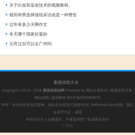
关于白发和染发技术的视频教程。
植田和男选择报纸采访或是一种警告
过年有多少天啊作文
冬天哪个国家好耍的
元宵过后可以去广州吗
素描技能大全
Copyright © 2012 - 2026
素描画基础网
Powered by
网站分类目录
|
精选推荐文章
|
网站地图
|
疑难解答
陕ICP备05009492号
声明：本站内容来自互联网，如信息有错误可发邮件到f_fb#foxmail.com说明，我们
会及时纠正，谢谢
本站仅为个人兴趣爱好，不接盈利性广告及商业合作
小男孩