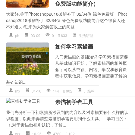
免费版功能简介）
大家好,关于Photoshop2018破解补丁 32/64位 绿色免费版，Phot
oshop2018破解补丁 32/64位 绿色免费版功能简介这个很多人还
不知道,小勒来为大家解答以上的问题...
ph
03-09
0
633
生活助理
如何学习素描画
入门素描画的基础知识 学习素描画需要
从基础知识开始，了解素描画的相关概
念；可以从书籍、网络、学院和教育课
程中获取信息。学习素描画需要了解的
基础知识...
rhx
04-16
144
902
、结构
素描初学者工具
我们先分析一下初素描所涉及到的内容以及对素描要有什么样的认
识程度，以此来弄清楚素描初学需要用到什么工具。 学习目的：
1.对于素描做初步认识，了解...
cxz
10-26
4780
102
初学者
,
工具
,
素描入门
,
素描教