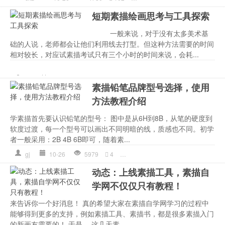
短期素描绘画思考与工具探索
一般来说，对于没有太多美术基
础的人说，老师都会让他们利用线去打型。但这种方法需要的时间
相对较长，对应试素描考试只有三个小时的时间来说，会耗...
一般
,
于没
,
太多
,
工具
,
思考
,
探
yb
10-26
7212
495
描画
,
绘画
,
美术
素描铅笔品牌型号选择，使用
方法教程介绍
学素描首先要认识铅笔的型号： 图中是从6H到8B，从笔的硬度到
软度过渡，每一个型号可以画出不同明暗的线，质感也不同。初学
者一般采用：2B 4B 6B即可，随着素...
gj
10-26
5979
4
工具
,
素描入门
,
素描工具
,
素描教
动态：上线素描工具，素描自
学网不仅仅只有教程！
来告诉你一个好消息！ 真的希望大家在素描自学网学习的过程中
能够得到更多的支持，例如素描工具、素描书，都是很多素描入门
的新画友需要的！ 于是。 这几天素...