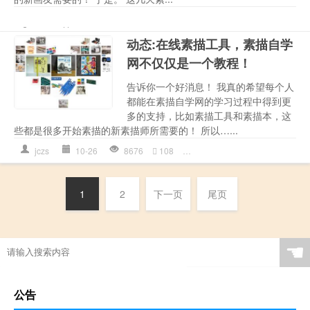
基础知识
,
工具
,
素描入门
,
素描工具
jczs
10-26
0
55
画
动态:在线素描工具，素描自学
网不仅仅是一个教程！
告诉你一个好消息！ 我真的希望每个人
都能在素描自学网的学习过程中得到更
多的支持，比如素描工具和素描本，这
些都是很多开始素描的新素描师所需要的！ 所以…...
jczs
10-26
8676
108
基础知识
,
工具
,
素描工具
,
素
1
2
下一页
尾页
☚
公告