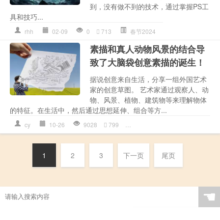
到，没有做不到的技术，通过掌握PS工
具和技巧...
rhh
02-09
0
713
春节2024
素描和真人动物风景的结合导
致了大脑袋创意素描的诞生！
据说创意来自生活，分享一组外国艺术
家的创意草图。 艺术家通过观察人、动
物、风景、植物、建筑物等来理解物体
的特征。在生活中，然后通过思想延伸、组合等方...
cy
10-26
9028
799
创意
,
国外素描
,
素描画
,
脑洞大
1
2
3
下一页
尾页
☚