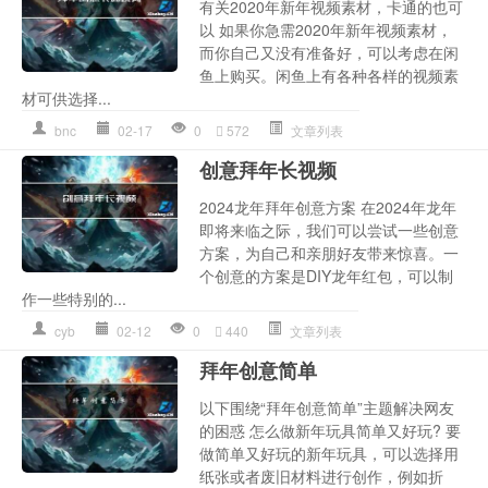
有关2020年新年视频素材，卡通的也可
以 如果你急需2020年新年视频素材，
而你自己又没有准备好，可以考虑在闲
鱼上购买。闲鱼上有各种各样的视频素
材可供选择...
bnc
02-17
0
572
文章列表
创意拜年长视频
2024龙年拜年创意方案 在2024年龙年
即将来临之际，我们可以尝试一些创意
方案，为自己和亲朋好友带来惊喜。一
个创意的方案是DIY龙年红包，可以制
作一些特别的...
cyb
02-12
0
440
文章列表
拜年创意简单
以下围绕“拜年创意简单”主题解决网友
的困惑 怎么做新年玩具简单又好玩? 要
做简单又好玩的新年玩具，可以选择用
纸张或者废旧材料进行创作，例如折