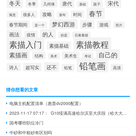
冬天
宋代
唐代
冬季
几何体
孩子
基础
春节
攻略
时间
很多人
寓意
新年
梦幻西游
步骤
春节期间
游戏
是一个
照片
的人
画法
疫情
石膏素描
的是
素描入门
素描教程
素描基础
自己的
素描画
结构
美术生
考试
美术
铅笔画
还不
超写实
诗人
高清
铅笔
猜你想看的文章
电脑主机配置清单（惠普dv2000配置）
2023-11-17 07:17： G10绥满高速哈尔滨至大庆段（哈大大队辖区），11月17日7时30分解除封闭，限速80km/h。危险品运输车辆、7座以上（包含7座）客运车辆禁止通行！ ​​​
国考哪些职位冷门
中砂和中粗砂有区别吗