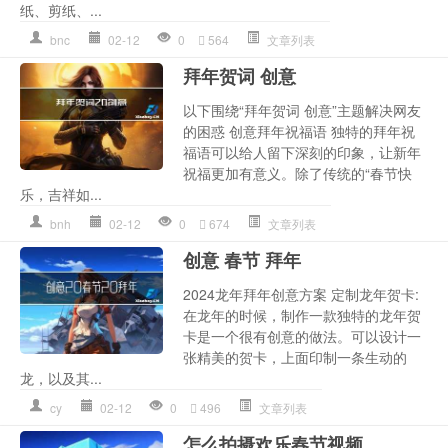
纸、剪纸、...
bnc
02-12
0
564
文章列表
拜年贺词 创意
以下围绕“拜年贺词 创意”主题解决网友
的困惑 创意拜年祝福语 独特的拜年祝
福语可以给人留下深刻的印象，让新年
祝福更加有意义。除了传统的“春节快
乐，吉祥如...
bnh
02-12
0
674
文章列表
创意 春节 拜年
2024龙年拜年创意方案 定制龙年贺卡:
在龙年的时候，制作一款独特的龙年贺
卡是一个很有创意的做法。可以设计一
张精美的贺卡，上面印制一条生动的
龙，以及其...
cy
02-12
0
496
文章列表
怎么拍摄欢乐春节视频