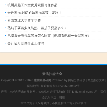
杭州吴越工作室优秀素描肖像作品
朱丹素描:时尚姐妹素描示范，复制！
泰国农业大学留学学费
蒸茄子要蒸多久能熟（蒸茄子要蒸多久）
电脑看会电视就黑屏怎么回事（电脑看电视一会就黑屏）
会计证可以做什么工作吗
素描技能大全
Copyright © 2012 - 2026
素描画基础网
Powered by
网站分类目录
|
精选推荐文章
|
网站地图
|
疑难解答
陕ICP备05009492号
声明：本站内容来自互联网，如信息有错误可发邮件到f_fb#foxmail.com说明，我们
会及时纠正，谢谢
本站仅为个人兴趣爱好，不接盈利性广告及商业合作