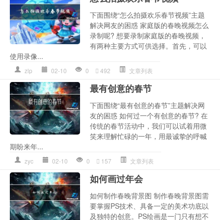
下面围绕“怎么拍摄欢乐春节视频”主题
解决网友的困惑 家庭版的春晚视频怎么
录制呢? 想要录制家庭版的春晚视频，
有两种主要方式可供选择。首先，可以
使用录像...
zlp
02-10
0
492
文章列表
最有创意的春节
下面围绕“最有创意的春节”主题解决网
友的困惑 如何过一个有创意的春节? 在
传统的春节活动中，我们可以试着用微
笑来理解忙碌的一年，用最诚挚的呼喊
期盼来年...
zyc
02-10
0
157
文章列表
如何画过年会
如何制作春晚背景图 制作春晚背景图需
要掌握PS技术、具备一定的美术功底以
及独特的创意。PS绘画是一门只有想不