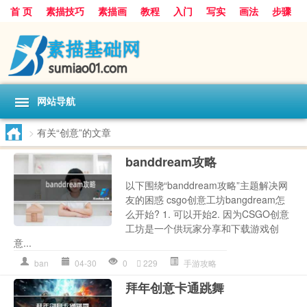
首 页
素描技巧
素描画
教程
入门
写实
画法
步骤
基础
超写实
技能大全
网站导航
>
有关“创意”的文章
banddream攻略
以下围绕“banddream攻略”主题解决网
友的困惑 csgo创意工坊bangdream怎
么开始? 1. 可以开始2. 因为CSGO创意
工坊是一个供玩家分享和下载游戏创
意...
ban
04-30
0
229
手游攻略
拜年创意卡通跳舞