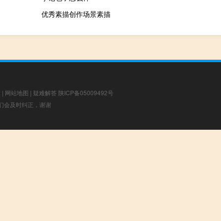
优秀素描创作场景素描
章
|
网站地图
|
疑难解答
陕ICP备05009492号
，我们会及时纠正，谢谢