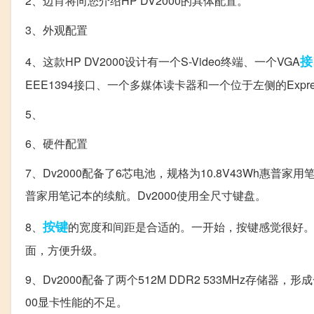
2、边肖将向您介绍HP DV2000的具体配置。
3、外观配置
接
4、这款HP DV2000设计有一个S-Video终端、一个VGA
EEE1394接口、一个多媒体读卡器和一个位于左侧的Expres
5、
6、硬件配置
7、Dv2000配备了6芯电池，规格为10.8V43Wh
普家用笔记本的续航。Dv2000使用全尺寸键盘。
按键
8、
的宽度和间距是合适的。一开始，按键感觉很好。
面，方便升级。
9、Dv2000配备了两个512M DDR2 533MHz存储
00显卡性能的不足。