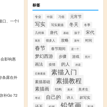
标签
元宵节
专业
中国
习俗
B接口、一个I
写实
冬天
写实素描
冬季
宋代
唐代
几何体
孩子
基础
攻略
时间
很多人
寓意
新年
春节
春节期间
是一个
梦幻西游
步骤
游戏
照片
上会影响惠
的人
画法
疫情
的是
素描入门
石膏素描
存条露在外
素描教程
素描基础
素描画
结构
美术生
美术
补Go 72
自己的
超写实
诗人
考试
铅笔画
还不
高清
铅笔