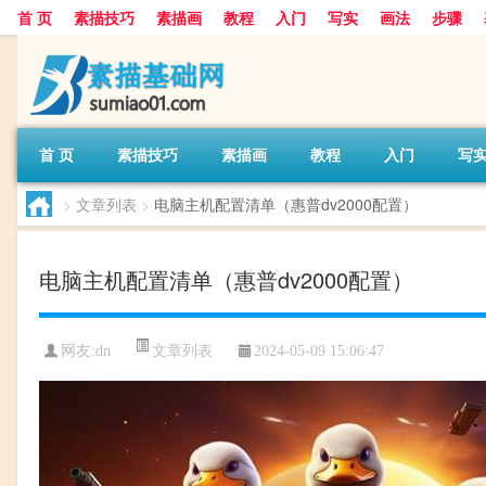
首 页
素描技巧
素描画
教程
入门
写实
画法
步骤
首 页
素描技巧
素描画
教程
入门
写
>
文章列表
>
电脑主机配置清单（惠普dv2000配置）
电脑主机配置清单（惠普dv2000配置）
文章列表
网友:
dn
2024-05-09 15:06:47