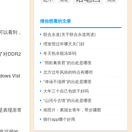
猜你想看的文章
们可以看到，
联合永道(关于联合永道简述)
理发馆过年哪天关门好
冬天热水能冻坏吗
加了对DDR2
“用欺禽兽君”的出处是哪里
北方过年风俗的特点有哪些
s Vist
“谗诬不须辨”的出处是哪里
大年三十自己包饺子好吗
“山河今古情”的出处是哪里
还是表现非常
画照片：素描女青年，带步骤图
骑行app哪个好用
非常可观的。