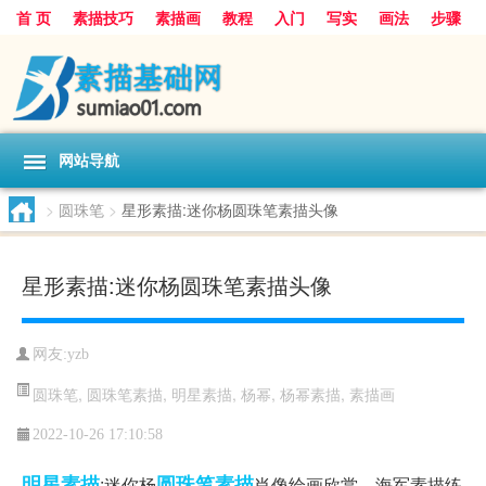
首 页
素描技巧
素描画
教程
入门
写实
画法
步骤
基础
超写实
技能大全
网站导航
>
圆珠笔
>
星形素描:迷你杨圆珠笔素描头像
星形素描:迷你杨圆珠笔素描头像
网友:
yzb
圆珠笔
,
圆珠笔素描
,
明星素描
,
杨幂
,
杨幂素描
,
素描画
2022-10-26 17:10:58
明星素描
圆珠笔素描
:迷你杨
肖像绘画欣赏，海军素描练