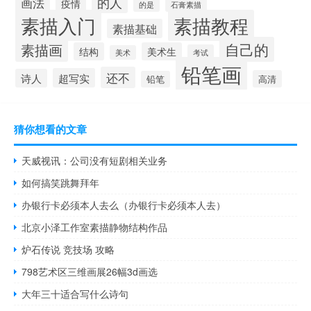
的人
画法
疫情
石膏素描
的是
素描入门
素描教程
素描基础
自己的
素描画
结构
美术生
考试
美术
铅笔画
还不
超写实
诗人
高清
铅笔
猜你想看的文章
天威视讯：公司没有短剧相关业务
如何搞笑跳舞拜年
办银行卡必须本人去么（办银行卡必须本人去）
北京小泽工作室素描静物结构作品
炉石传说 竞技场 攻略
798艺术区三维画展26幅3d画选
大年三十适合写什么诗句