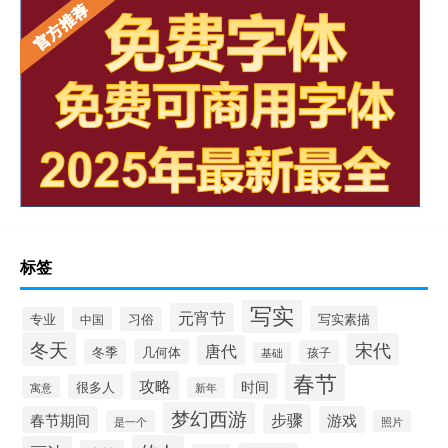
标签
写实
元宵节
写实素描
专业
中国
习俗
冬天
宋代
唐代
冬季
几何体
孩子
基础
春节
攻略
时间
很多人
寓意
新年
梦幻西游
步骤
春节期间
游戏
是一个
照片