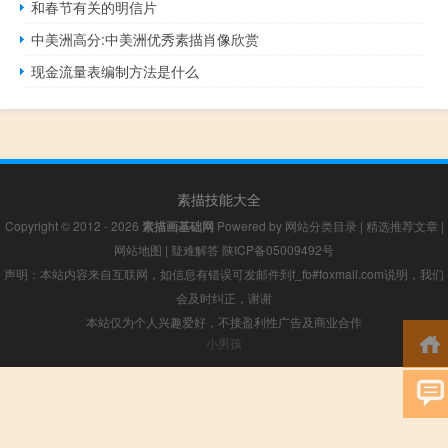
和春节有关的明信片
中美洲高分:中美洲优秀素描肖像欣赏
现金流量表编制方法是什么
素描技能大全
Copyright © 2012 - 2026
素描画基础网
Powered by
网站分类目录
|
精选推荐文章
|
网站地图
|
疑难解答
陕ICP备05009492号
声明：本站内容来自互联网，如信息有错误可发邮件到f_fb#foxmail.com说明，我们
会及时纠正，谢谢
本站仅为个人兴趣爱好，不接盈利性广告及商业合作
小男孩