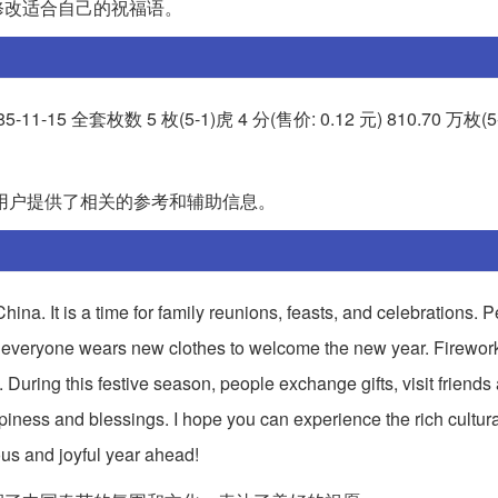
修改适合自己的祝福语。
15 全套枚数 5 枚(5-1)虎 4 分(售价: 0.12 元) 810.70 万枚(5-
为用户提供了相关的参考和辅助信息。
 China. It is a time for family reunions, feasts, and celebrations.
d everyone wears new clothes to welcome the new year. Fireworks
y. During this festive season, people exchange gifts, visit friends 
piness and blessings. I hope you can experience the rich cultural
us and joyful year ahead!