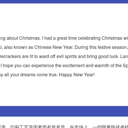
ting about Christmas. I had a great time celebrating Christmas wi
val, also known as Chinese New Year. During this festive season,
ecrackers are lit to ward off evil spirits and bring good luck. La
e. I hope you can experience the excitement and warmth of the Sp
y all your dreams come true. Happy New Year!
材质、印刷工艺等因素而有所差异。在市场上，一些限量版或者