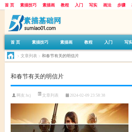
首 页
素描技巧
素描画
教程
入门
写实
画法
步骤
首 页
素描技巧
素描画
教程
入门
写
>
文章列表
>
和春节有关的明信片
和春节有关的明信片
文章列表
网友:
hcj
2024-02-09 23:58:38