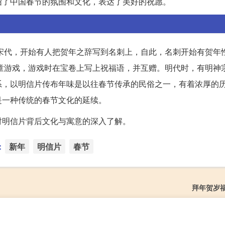
绍了中国春节的氛围和文化，表达了美好的祝愿。
到了宋代，开始有人把贺年之辞写到名刺上，自此，名刺开始有贺年
之儿童游戏，游戏时在宝卷上写上祝福语，并互赠。明代时，有明神
系，以明信片传布年味是以往春节传承的民俗之一，有着浓厚的
是一种传统的春节文化的延续。
对明信片背后文化与寓意的深入了解。
：
新年
明信片
春节
拜年贺岁