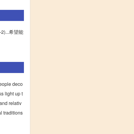
2)...希望能
 People deco
 light up t
and relativ
 traditions