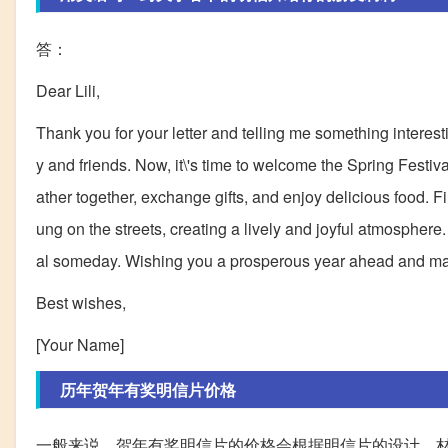
答：
Dear Lili,
Thank you for your letter and telling me something interes
y and friends. Now, it\'s time to welcome the Spring Festi
ather together, exchange gifts, and enjoy delicious food. Fir
ung on the streets, creating a lively and joyful atmospher
al someday. Wishing you a prosperous year ahead and ma
Best wishes,
[Your Name]
历年贺年有奖明信片价格
一般来说，贺年有奖明信片的价格会根据明信片的设计、