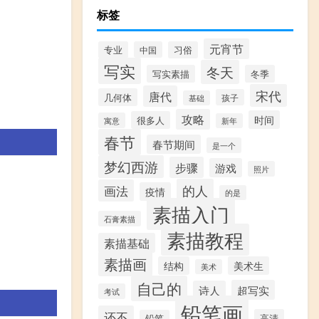
标签
元宵节
专业
中国
习俗
写实
冬天
写实素描
冬季
宋代
唐代
几何体
孩子
基础
攻略
时间
很多人
寓意
新年
春节
春节期间
是一个
梦幻西游
步骤
游戏
照片
的人
画法
疫情
的是
素描入门
石膏素描
素描教程
素描基础
素描画
结构
美术生
美术
自己的
超写实
诗人
考试
铅笔画
还不
高清
铅笔