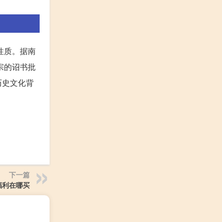
性质。据南
宗的诏书批
历史文化背
下一篇
福利在哪买