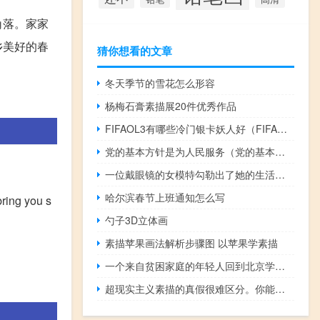
角落。家家
乡美好的春
猜你想看的文章
冬天季节的雪花怎么形容
杨梅石膏素描展20件优秀作品
FIFAOL3有哪些冷门银卡妖人好（FIFAOL3银卡控福利 冷门银卡妖人推荐）
党的基本方针是为人民服务（党的基本方针）
一位戴眼镜的女模特勾勒出了她的生活头像。
哈尔滨春节上班通知怎么写
bring you s
勺子3D立体画
素描苹果画法解析步骤图 以苹果学素描
一个来自贫困家庭的年轻人回到北京学习美术三年，最后在中央美术学院获得第一名。
超现实主义素描的真假很难区分。你能分辨照片或草图吗？