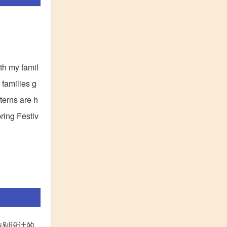
th my famil
 families g
nterns are h
ring Festiv
特别设计的