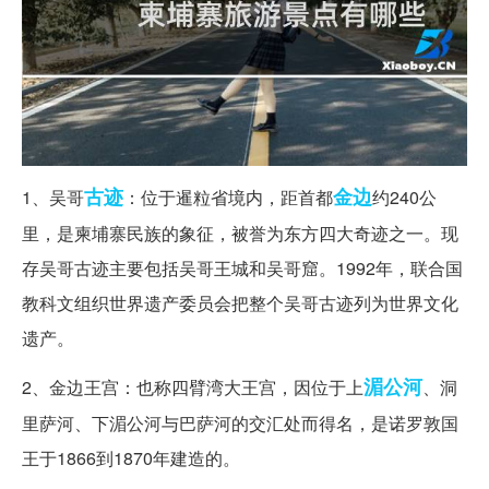
古迹
金边
1、吴哥
：位于暹粒省境内，距首都
约240公
里，是柬埔寨民族的象征，被誉为东方四大奇迹之一。现
存吴哥古迹主要包括吴哥王城和吴哥窟。1992年，联合国
教科文组织世界遗产委员会把整个吴哥古迹列为世界文化
遗产。
湄公河
2、金边王宫：也称四臂湾大王宫，因位于上
、洞
里萨河、下湄公河与巴萨河的交汇处而得名，是诺罗敦国
王于1866到1870年建造的。