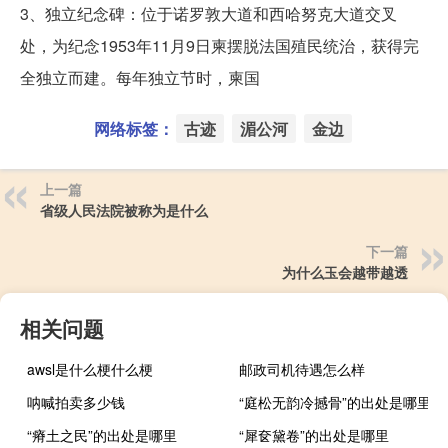
3、独立纪念碑：位于诺罗敦大道和西哈努克大道交叉
处，为纪念1953年11月9日柬摆脱法国殖民统治，获得完
全独立而建。每年独立节时，柬国
网络标签：
古迹
湄公河
金边
上一篇
省级人民法院被称为是什么
下一篇
为什么玉会越带越透
相关问题
awsl是什么梗什么梗
邮政司机待遇怎么样
呐喊拍卖多少钱
“庭松无韵冷撼骨”的出处是哪里
“瘠土之民”的出处是哪里
“犀奁黛卷”的出处是哪里