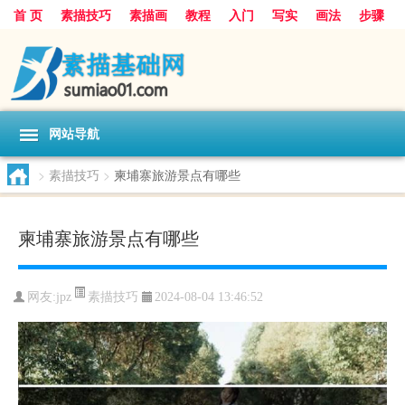
首 页
素描技巧
素描画
教程
入门
写实
画法
步骤
基础
超写实
技能大全
网站导航
>
素描技巧
>
柬埔寨旅游景点有哪些
柬埔寨旅游景点有哪些
素描技巧
网友:
jpz
2024-08-04 13:46:52