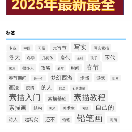
标签
写实
元宵节
写实素描
专业
中国
习俗
冬天
宋代
唐代
冬季
几何体
孩子
基础
春节
攻略
时间
很多人
寓意
新年
梦幻西游
步骤
春节期间
游戏
是一个
照片
的人
画法
疫情
石膏素描
的是
素描入门
素描教程
素描基础
自己的
素描画
结构
美术生
考试
美术
铅笔画
还不
超写实
诗人
高清
铅笔