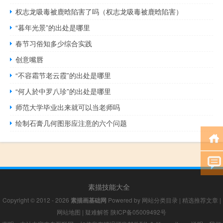
权志龙吸毒被鹿晗陷害了吗（权志龙吸毒被鹿晗陷害）
“暮年光景”的出处是哪里
春节习俗知多少综合实践
创意嘴唇
“不容霜节老云霞”的出处是哪里
“何人於中罗八珍”的出处是哪里
师范大学毕业出来就可以当老师吗
绘制石膏几何图形应注意的六个问题
素描技能大全
Copyright © 2012 - 2026
素描画基础网
Powered by
网站分类目录
|
精选推荐文章
|
网站地图
|
疑难解答
陕ICP备05009492号