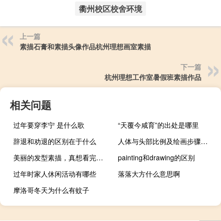
衢州校区校舍环境
上一篇
素描石膏和素描头像作品杭州理想画室素描
下一篇
杭州理想工作室暑假班素描作品
相关问题
过年要穿李宁 是什么歌
“天覆今咸育”的出处是哪里
辞退和劝退的区别在于什么
人体与头部比例及绘画步骤的讲解与研究
美丽的发型素描，真想看完这幅画！
painting和drawing的区别
过年时家人休闲活动有哪些
落落大方什么意思啊
摩洛哥冬天为什么有蚊子