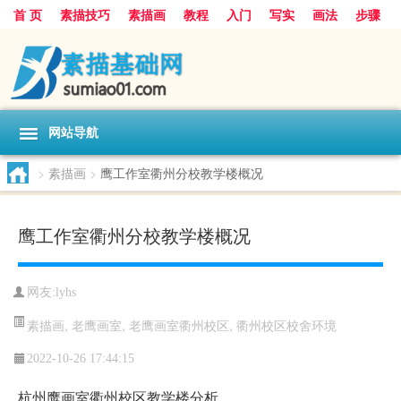
首 页
素描技巧
素描画
教程
入门
写实
画法
步骤
基础
超写实
技能大全
网站导航
>
素描画
>
鹰工作室衢州分校教学楼概况
鹰工作室衢州分校教学楼概况
网友:
lyhs
素描画
,
老鹰画室
,
老鹰画室衢州校区
,
衢州校区校舍环境
2022-10-26 17:44:15
杭州鹰画室衢州校区教学楼分析。