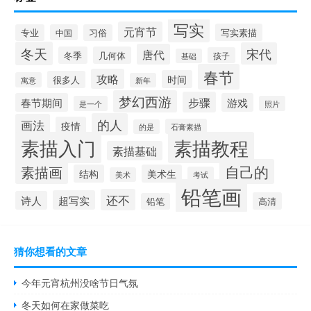
写实
元宵节
写实素描
专业
中国
习俗
冬天
宋代
唐代
冬季
几何体
孩子
基础
春节
攻略
时间
很多人
寓意
新年
梦幻西游
步骤
春节期间
游戏
是一个
照片
的人
画法
疫情
石膏素描
的是
素描入门
素描教程
素描基础
自己的
素描画
结构
美术生
考试
美术
铅笔画
还不
超写实
诗人
高清
铅笔
猜你想看的文章
今年元宵杭州没啥节日气氛
冬天如何在家做菜吃