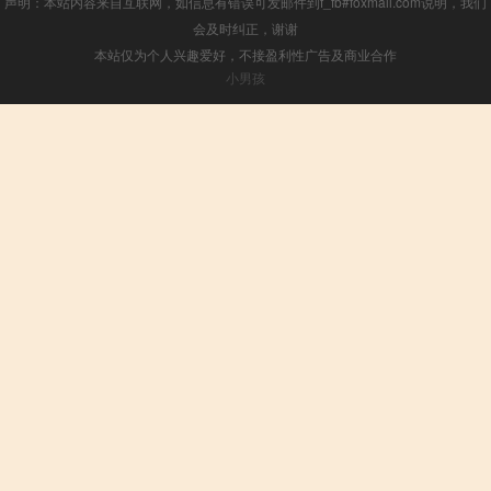
声明：本站内容来自互联网，如信息有错误可发邮件到f_fb#foxmail.com说明，我们
会及时纠正，谢谢
本站仅为个人兴趣爱好，不接盈利性广告及商业合作
小男孩