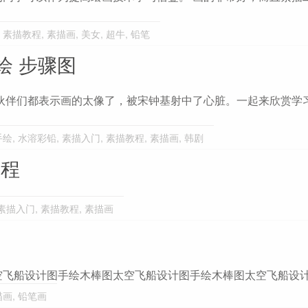
,
素描教程
,
素描画
,
美女
,
超牛
,
铅笔
绘 步骤图
伙伴们都表示画的太像了，被宋钟基射中了心脏。一起来欣赏学
手绘
,
水溶彩铅
,
素描入门
,
素描教程
,
素描画
,
韩剧
教程
素描入门
,
素描教程
,
素描画
空飞船设计图手绘木棒图太空飞船设计图手绘木棒图太空飞船设
描画
,
铅笔画