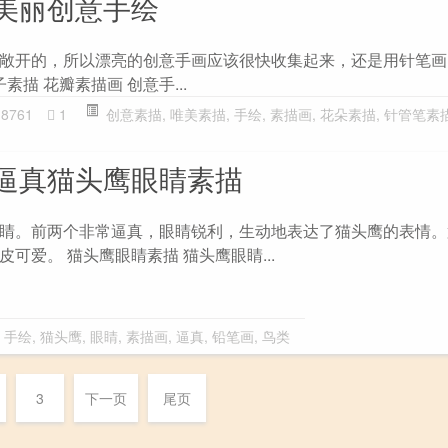
美丽创意手绘
敞开的，所以漂亮的创意手画应该很快收集起来，还是用针笔画
素描 花瓣素描画 创意手...
8761
1
创意素描
,
唯美素描
,
手绘
,
素描画
,
花朵素描
,
针管笔素
逼真猫头鹰眼睛素描
睛。前两个非常逼真，眼睛锐利，生动地表达了猫头鹰的表情。
可爱。 猫头鹰眼睛素描 猫头鹰眼睛...
,
手绘
,
猫头鹰
,
眼睛
,
素描画
,
逼真
,
铅笔画
,
鸟类
3
下一页
尾页