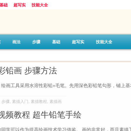
基础
超写实
技能大全
实
画法
步骤
基础
超写实
技能大全
彩铅画 步骤方法
，绘画工具采用水溶性彩铅+毛笔。先用深色彩铅笔勾形，铺上基
,
步骤
,
素描入门
,
素描教程
,
素描画
视频教程 超牛铅笔手绘
同学可以作为提高绘画技术学习借鉴。 画的非常好，而且素描