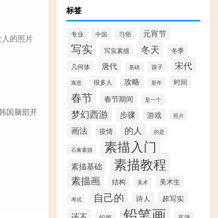
标签
元宵节
专业
中国
习俗
女人的照片
写实
冬天
写实素描
冬季
宋代
唐代
几何体
孩子
基础
攻略
时间
很多人
寓意
新年
春节
春节期间
是一个
片韩国脑部开
梦幻西游
步骤
游戏
照片
的人
画法
疫情
的是
素描入门
石膏素描
素描教程
素描基础
素描画
结构
美术生
美术
自己的
超写实
诗人
考试
铅笔画
还不
高清
铅笔