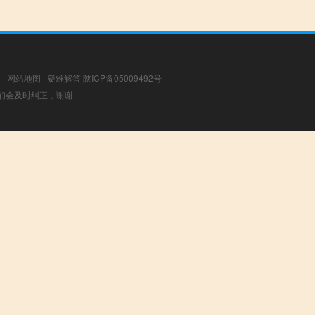
章
|
网站地图
|
疑难解答
陕ICP备05009492号
，我们会及时纠正，谢谢