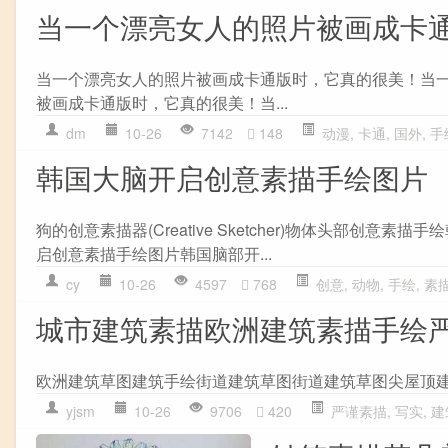
当一个漂亮女人的照片被画成卡
当一个漂亮女人的照片被画成卡通版时，它真的很美！当
被画成卡通版时，它真的很美！当...
dm
10-26
7142
148
动漫
,
卡通
,
国外
,
手
韩国大脑开启创意素描手绘图片
狗的创意素描器(Creative Sketcher)物体头部
启创意素描手绘图片韩国脑部开...
cy
10-26
4597
768
创意
,
动物
,
手绘
,
素
城市建筑素描欧洲建筑素描手绘
欧洲建筑草图建筑手绘街道建筑草图街道建筑草图尖屋顶
yjsm
10-26
9706
420
严谨素描
,
写实
,
建