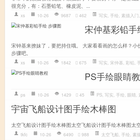
很充分，有：石墨铅笔、橡皮泥、...
xs
10-26
9687
462
写实
,
手绘
,
素描入门
宋仲基彩铅手
宋钟基来撩妹了，要把持住哦。 大家看看画的怎么样？小
步骤吧。
xs
10-26
1842
675
写实
,
宋仲基
,
彩铅
,
PS手绘眼睛
ps
10-26
1429
45
PS
,
写实
,
手绘
,
眼睛
,
宇宙飞船设计图手绘木棒图
太空飞船设计图手绘木棒图太空飞船设计图手绘木棒图太
tkfc
10-26
6490
988
太空飞船
,
手绘
,
素