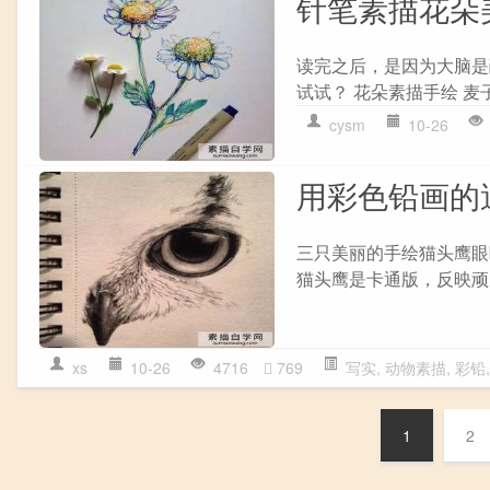
针笔素描花朵
读完之后，是因为大脑是
试试？ 花朵素描手绘 麦子
cysm
10-26
用彩色铅画的
三只美丽的手绘猫头鹰眼
猫头鹰是卡通版，反映顽皮
xs
10-26
4716
769
写实
,
动物素描
,
彩铅
1
2