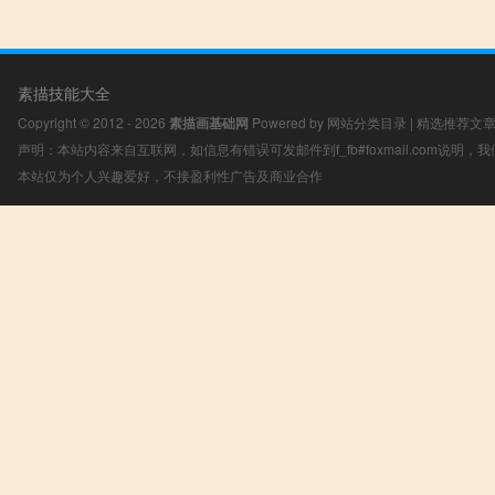
素描技能大全
Copyright © 2012 - 2026
素描画基础网
Powered by
网站分类目录
|
精选推荐文
声明：本站内容来自互联网，如信息有错误可发邮件到f_fb#foxmail.com说明
本站仅为个人兴趣爱好，不接盈利性广告及商业合作