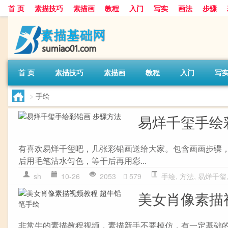
首 页
素描技巧
素描画
教程
入门
写实
画法
步骤
首 页
素描技巧
素描画
教程
入门
写
>
手绘
易烊千玺手绘
有喜欢易烊千玺吧，几张彩铅画送给大家。包含画画步骤
后用毛笔沾水匀色，等干后再用彩...
sh
10-26
2053
579
手绘
,
方法
,
易烊千玺
美女肖像素描
非常牛的素描教程视频，素描新手不要模仿，有一定基础的