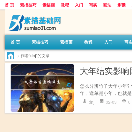
首 页
素描技巧
素描画
教程
入门
写实
画法
步骤
首 页
素描技巧
素描画
教程
入门
写
>
作者“dnj”的文章
大年结实影响
怎么分辨竹子大年小年?
年，逢单是小年，也就是
dnj
02-03
0