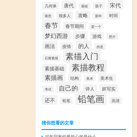
宋代
唐代
几何体
孩子
基础
攻略
时间
很多人
寓意
新年
春节
春节期间
是一个
梦幻西游
步骤
游戏
照片
的人
画法
疫情
的是
素描入门
石膏素描
素描教程
素描基础
素描画
结构
美术生
美术
自己的
超写实
诗人
考试
铅笔画
还不
高清
铅笔
猜你想看的文章
过年回家你最担心的是什么