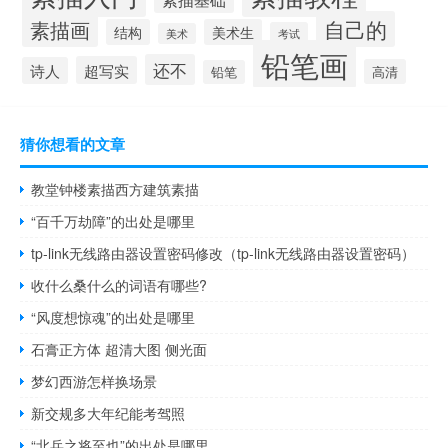
自己的
素描画
结构
美术生
考试
美术
铅笔画
还不
超写实
诗人
高清
铅笔
猜你想看的文章
教堂钟楼素描西方建筑素描
“百千万劫障”的出处是哪里
tp-link无线路由器设置密码修改（tp-link无线路由器设置密码）
收什么桑什么的词语有哪些?
“风度想惊魂”的出处是哪里
石膏正方体 超清大图 侧光面
梦幻西游怎样换场景
新交规多大年纪能考驾照
“北兵之将至也”的出处是哪里