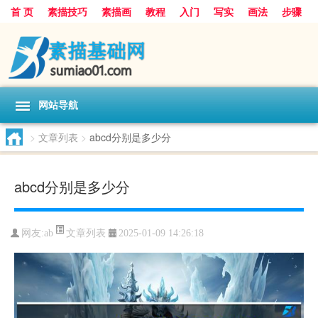
首 页
素描技巧
素描画
教程
入门
写实
画法
步骤
基础
超写实
技能大全
网站导航
>
文章列表
>
abcd分别是多少分
abcd分别是多少分
文章列表
网友:
ab
2025-01-09 14:26:18