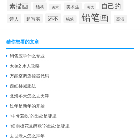
自己的
素描画
结构
美术生
考试
美术
铅笔画
还不
超写实
诗人
高清
铅笔
猜你想看的文章
销售应学什么专业
dota2 水人攻略
万能空调遥控器代码
西红柿减肥法
北海冬天怎么去天津
过年是新年的开始
“中兮若屹”的出处是哪里
“细雨檐花且醉歌”的出处是哪里
去世老人怎么拜年