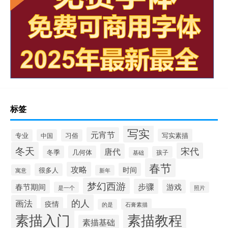
标签
写实
元宵节
写实素描
专业
中国
习俗
冬天
宋代
唐代
冬季
几何体
孩子
基础
春节
攻略
时间
很多人
寓意
新年
梦幻西游
步骤
春节期间
游戏
是一个
照片
的人
画法
疫情
石膏素描
的是
素描入门
素描教程
素描基础