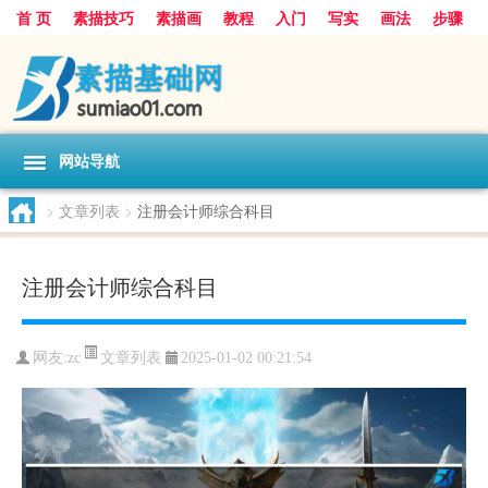
首 页
素描技巧
素描画
教程
入门
写实
画法
步骤
基础
超写实
技能大全
网站导航
>
文章列表
>
注册会计师综合科目
注册会计师综合科目
文章列表
网友:
zc
2025-01-02 00:21:54