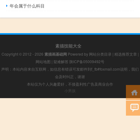
年会属于什么科目
素描技能大全
Copyright © 2012 - 2026
素描画基础网
Powered by
网站分类目录
|
精选推荐文章
|
网站地图
|
疑难解答
陕ICP备05009492号
声明：本站内容来自互联网，如信息有错误可发邮件到f_fb#foxmail.com说明，我们
会及时纠正，谢谢
本站仅为个人兴趣爱好，不接盈利性广告及商业合作
小男孩