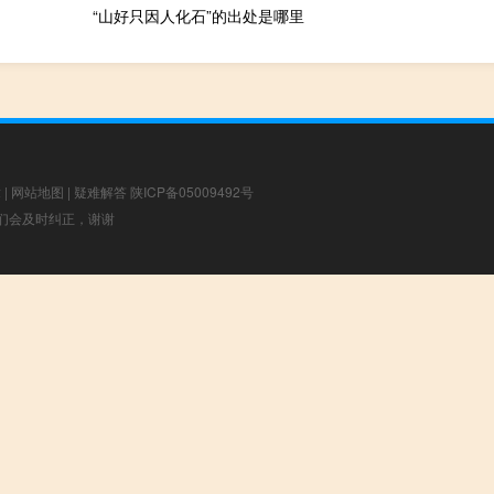
“山好只因人化石”的出处是哪里
章
|
网站地图
|
疑难解答
陕ICP备05009492号
，我们会及时纠正，谢谢