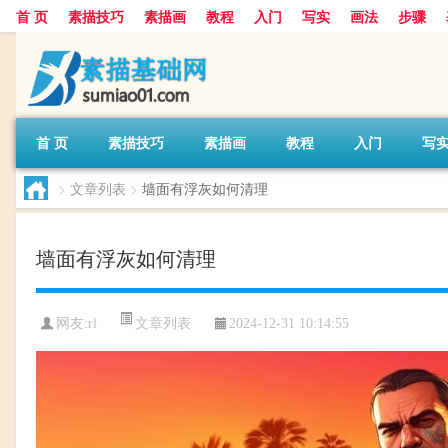
首 页
素描技巧
素描画
教程
入门
写实
画法
步骤
首 页
素描技巧
素描画
教程
入门
写
>
文章列表
>
墙面有浮灰如何清理
墙面有浮灰如何清理
文章列表
网友:
rl
2024-12-31 10:14:55