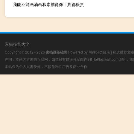
我能不能画油画和素描肖像工具都很贵
素描技能大全
Copyright © 2012 - 2026
素描画基础网
Powered by
网站分类目录
|
精选推荐文
声明：本站内容来自互联网，如信息有错误可发邮件到f_fb#foxmail.com说明
本站仅为个人兴趣爱好，不接盈利性广告及商业合作