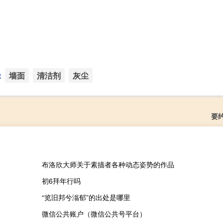
：
墙面
清洁剂
灰尘
要
布洛欣大师关于素描者各种动态姿势的作品
初6拜年行吗
“览旧邦兮滃郁”的出处是哪里
微信公共账户（微信公共号平台）