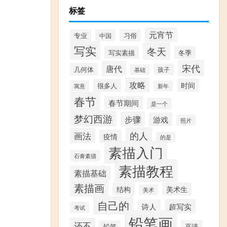
标签
元宵节
专业
中国
习俗
写实
冬天
写实素描
冬季
宋代
唐代
几何体
孩子
基础
攻略
时间
很多人
寓意
新年
春节
春节期间
是一个
梦幻西游
步骤
游戏
照片
的人
画法
疫情
的是
素描入门
石膏素描
素描教程
素描基础
素描画
结构
美术生
美术
自己的
超写实
诗人
考试
铅笔画
还不
高清
铅笔