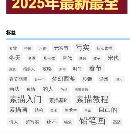
标签
写实
元宵节
写实素描
专业
中国
习俗
冬天
宋代
唐代
冬季
几何体
孩子
基础
春节
攻略
时间
很多人
寓意
新年
梦幻西游
步骤
春节期间
游戏
是一个
照片
的人
画法
疫情
石膏素描
的是
素描入门
素描教程
素描基础
自己的
素描画
结构
美术生
考试
美术
铅笔画
还不
超写实
诗人
高清
铅笔