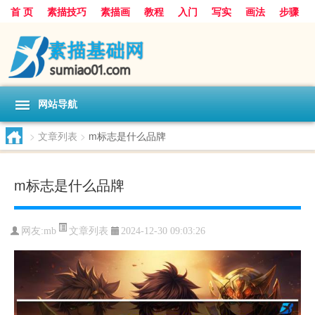
首 页
素描技巧
素描画
教程
入门
写实
画法
步骤
基础
超写实
技能大全
网站导航
>
文章列表
>
m标志是什么品牌
m标志是什么品牌
文章列表
网友:
mb
2024-12-30 09:03:26