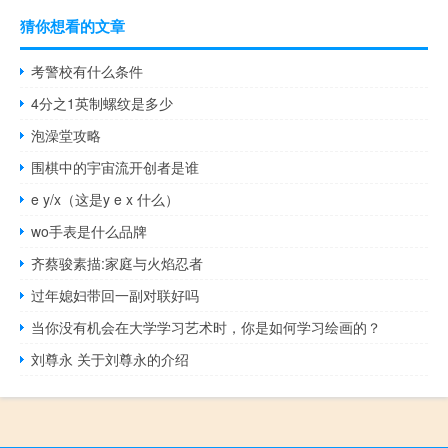
猜你想看的文章
考警校有什么条件
4分之1英制螺纹是多少
泡澡堂攻略
围棋中的宇宙流开创者是谁
e y/x（这是y e x 什么）
wo手表是什么品牌
齐蔡骏素描:家庭与火焰忍者
过年媳妇带回一副对联好吗
当你没有机会在大学学习艺术时，你是如何学习绘画的？
刘尊永 关于刘尊永的介绍