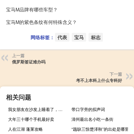
宝马M品牌有哪些车型？
宝马M的紫色条纹有何特殊含义？
网络标签：
代表
宝马
标志
上一篇
俄罗斯签证难办吗
下一篇
考不上本科上什么专科好
相关问题
我女朋友在沙发上睡着了，画了这幅素描。
带口字旁的拟声词
大年三十哪个手机最好卖
漳州最出名小吃一条街
人在江湖 蓬莱攻略
“鶗鴃三惊楚泽秋”的出处是哪里