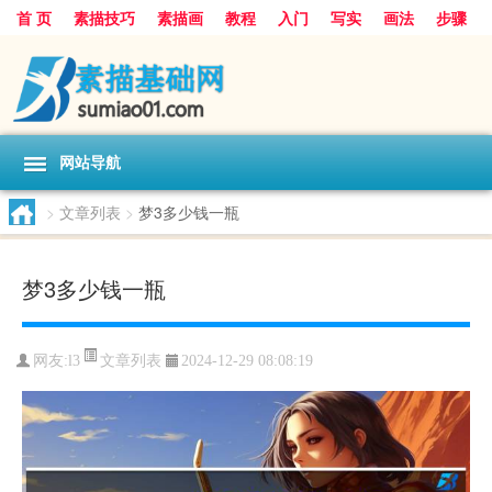
首 页
素描技巧
素描画
教程
入门
写实
画法
步骤
基础
超写实
技能大全
网站导航
>
文章列表
>
梦3多少钱一瓶
梦3多少钱一瓶
文章列表
网友:
l3
2024-12-29 08:08:19