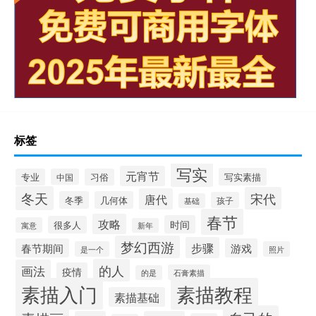
标签
写实
元宵节
写实素描
专业
中国
习俗
冬天
宋代
唐代
冬季
几何体
孩子
基础
春节
攻略
时间
很多人
寓意
新年
梦幻西游
步骤
春节期间
游戏
是一个
照片
的人
画法
疫情
石膏素描
的是
素描入门
素描教程
素描基础