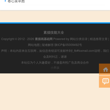
卷心菜草图
素描技能大全
Copyright © 2012 - 2026
素描画基础网
Powered by
网站分类目录
|
精选推荐文章
|
网站地图
|
疑难解答
陕ICP备05009492号
声明：本站内容来自互联网，如信息有错误可发邮件到f_fb#foxmail.com说明，我们
会及时纠正，谢谢
本站仅为个人兴趣爱好，不接盈利性广告及商业合作
小男孩