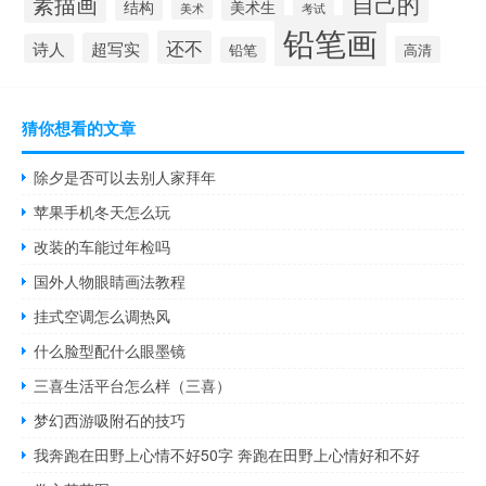
自己的
素描画
结构
美术生
考试
美术
铅笔画
还不
超写实
诗人
高清
铅笔
猜你想看的文章
除夕是否可以去别人家拜年
苹果手机冬天怎么玩
改装的车能过年检吗
国外人物眼睛画法教程
挂式空调怎么调热风
什么脸型配什么眼墨镜
三喜生活平台怎么样（三喜）
梦幻西游吸附石的技巧
我奔跑在田野上心情不好50字 奔跑在田野上心情好和不好