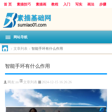
首 页
素描技巧
素描画
教程
入门
写实
画法
步骤
基础
超写实
技能大全
网站导航
>
文章列表
>
智能手环有什么作用
智能手环有什么作用
文章列表
网友:
zn
2024-12-15 16:26:26