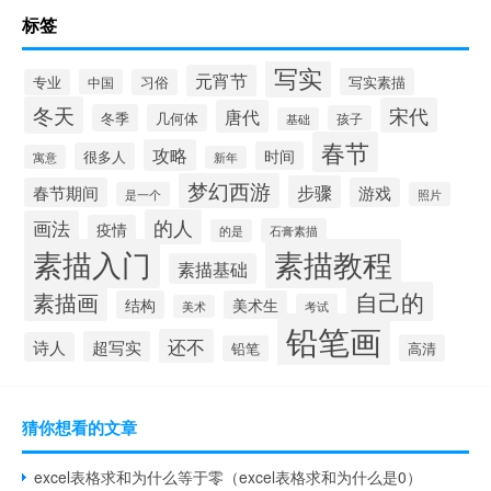
标签
写实
元宵节
写实素描
专业
中国
习俗
冬天
宋代
唐代
冬季
几何体
孩子
基础
春节
攻略
时间
很多人
寓意
新年
梦幻西游
步骤
春节期间
游戏
是一个
照片
的人
画法
疫情
石膏素描
的是
素描入门
素描教程
素描基础
自己的
素描画
结构
美术生
考试
美术
铅笔画
还不
超写实
诗人
高清
铅笔
猜你想看的文章
excel表格求和为什么等于零（excel表格求和为什么是0）