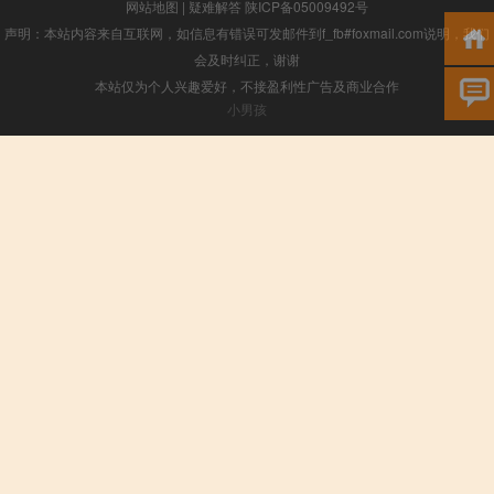
网站地图
|
疑难解答
陕ICP备05009492号
声明：本站内容来自互联网，如信息有错误可发邮件到f_fb#foxmail.com说明，我们
会及时纠正，谢谢
本站仅为个人兴趣爱好，不接盈利性广告及商业合作
小男孩