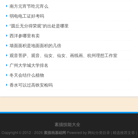
南方元宵节吃元宵么
弱电电工证好考吗
“圆丘无分得荣观”的出处是哪里
西洋参哪里有卖
墙面面积是地面面积的几倍
观音菩萨、观音、仙女、仙女、画线画、杭州理想工作室
广州大学城大学排名
冬天会结什么植物
香水可以过高铁安检吗
素描技能大全
Copyright © 2012 - 2026
素描画基础网
Powered by
网站分类目录
|
精选推荐文章
|