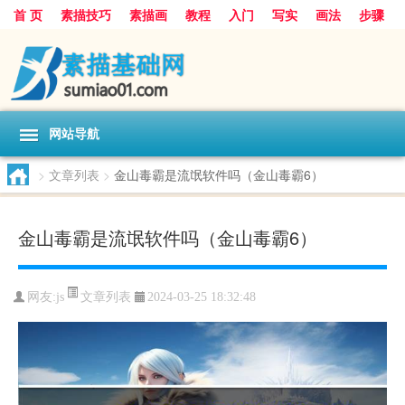
首 页
素描技巧
素描画
教程
入门
写实
画法
步骤
基础
超写实
技能大全
网站导航
>
文章列表
>
金山毒霸是流氓软件吗（金山毒霸6）
金山毒霸是流氓软件吗（金山毒霸6）
文章列表
网友:
js
2024-03-25 18:32:48