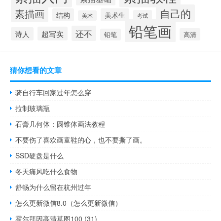
自己的
素描画
结构
美术生
考试
美术
铅笔画
还不
超写实
诗人
高清
铅笔
猜你想看的文章
骑自行车回家过年怎么穿
拉制玻璃瓶
石膏几何体：圆锥体画法教程
不要伤了喜欢画童鞋的心，也不要撕了画。
SSD硬盘是什么
冬天痛风吃什么食物
舒畅为什么留在杭州过年
怎么更新微信8.0（怎么更新微信）
霍尔拜因高清草图100 (31)