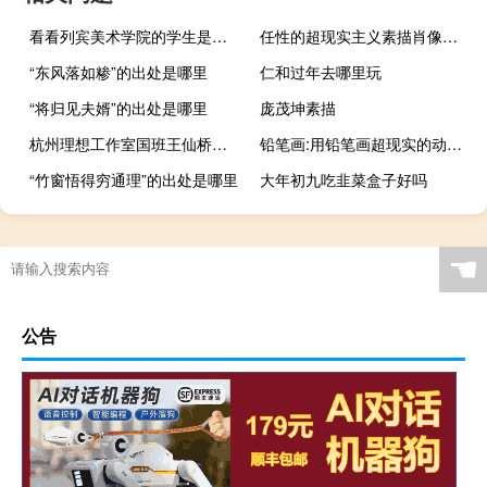
看看列宾美术学院的学生是如何学会画肖像的。
任性的超现实主义素描肖像奥尔加·梅拉莫里·拉里奥诺娃
“东风落如糁”的出处是哪里
仁和过年去哪里玩
“将归见夫婿”的出处是哪里
庞茂坤素描
杭州理想工作室国班王仙桥素描
铅笔画:用铅笔画超现实的动物素描
“竹窗悟得穷通理”的出处是哪里
大年初九吃韭菜盒子好吗
☚
公告