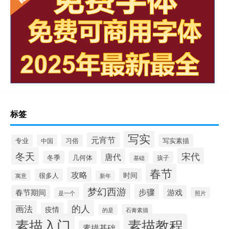
标签
写实
元宵节
写实素描
专业
中国
习俗
冬天
宋代
唐代
冬季
几何体
孩子
基础
春节
攻略
时间
很多人
寓意
新年
梦幻西游
步骤
春节期间
游戏
是一个
照片
的人
画法
疫情
石膏素描
的是
素描入门
素描教程
素描基础