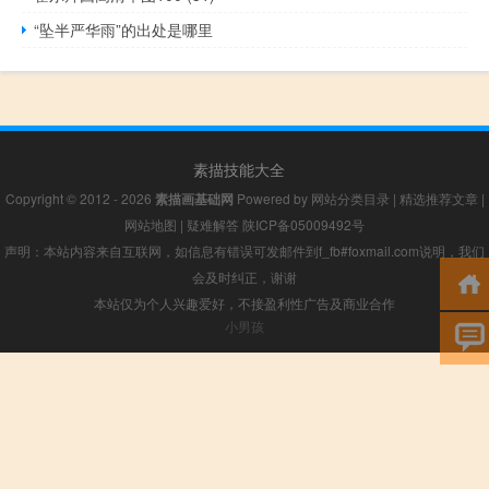
“坠半严华雨”的出处是哪里
素描技能大全
Copyright © 2012 - 2026
素描画基础网
Powered by
网站分类目录
|
精选推荐文章
|
网站地图
|
疑难解答
陕ICP备05009492号
声明：本站内容来自互联网，如信息有错误可发邮件到f_fb#foxmail.com说明，我们
会及时纠正，谢谢
本站仅为个人兴趣爱好，不接盈利性广告及商业合作
小男孩