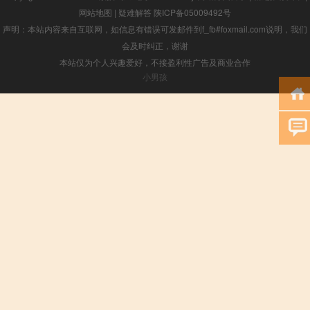
网站地图
|
疑难解答
陕ICP备05009492号
声明：本站内容来自互联网，如信息有错误可发邮件到f_fb#foxmail.com说明，我们
会及时纠正，谢谢
本站仅为个人兴趣爱好，不接盈利性广告及商业合作
小男孩