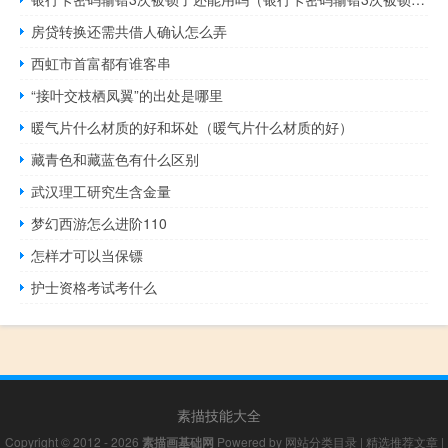
房贷转换还需共借人确认怎么弄
西虹市首富都有谁客串
“接叶交枝栖凤翼”的出处是哪里
暖气片什么材质的好和坏处（暖气片什么材质的好）
藏青色和藏蓝色有什么区别
武汉理工研究生含金量
梦幻西游怎么进阶110
怎样才可以当保镖
护士资格考试考什么
素描技能大全
Copyright © 2012 - 2026
素描画基础网
Powered by
网站分类目录
|
精选推荐文章
|