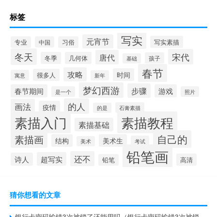
标签
写实
元宵节
写实素描
专业
中国
习俗
冬天
宋代
唐代
冬季
几何体
孩子
基础
春节
攻略
时间
很多人
寓意
新年
梦幻西游
步骤
春节期间
游戏
是一个
照片
的人
画法
疫情
石膏素描
的是
素描入门
素描教程
素描基础
自己的
素描画
结构
美术生
考试
美术
铅笔画
还不
超写实
诗人
高清
铅笔
猜你想看的文章
银行卡密码输错3次被锁了还能用吗（银行卡密码输错3次被锁怎么办）