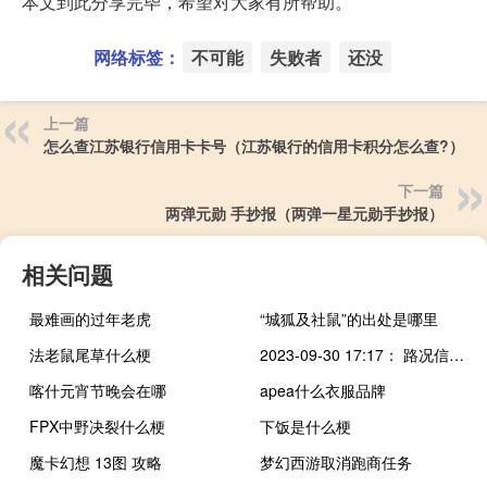
本文到此分享完毕，希望对大家有所帮助。
网络标签：
不可能
失败者
还没
上一篇
怎么查江苏银行信用卡卡号（江苏银行的信用卡积分怎么查?）
下一篇
两弹元勋 手抄报（两弹一星元勋手抄报）
相关问题
最难画的过年老虎
“城狐及社鼠”的出处是哪里
法老鼠尾草什么梗
2023-09-30 17:17： 路况信息：2023年9月30日14时53分，京港澳高速耒宜段公平收费站附近以北K1710至K1714处南往北因车流量大造成交通通行缓慢，至17时15分已恢复正常通行。 ​​​
喀什元宵节晚会在哪
apea什么衣服品牌
FPX中野决裂什么梗
下饭是什么梗
魔卡幻想 13图 攻略
梦幻西游取消跑商任务