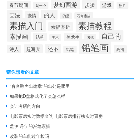
梦幻西游
步骤
春节期间
游戏
是一个
照片
的人
画法
疫情
石膏素描
的是
素描入门
素描教程
素描基础
自己的
素描画
结构
美术生
考试
美术
铅笔画
还不
超写实
诗人
高清
铅笔
猜你想看的文章
“杳杳鞭声出建章”的出处是哪里
如果把D盘格式化了会怎么样
会计考研的方向
电影票房实时数据查询 电影票房排行榜实时票房
盖伊·丹宁的炭笔素描
改装的车能过年检吗