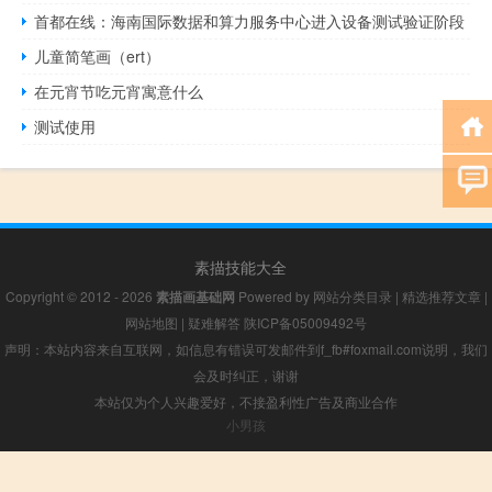
首都在线：海南国际数据和算力服务中心进入设备测试验证阶段
儿童简笔画（ert）
在元宵节吃元宵寓意什么
测试使用
素描技能大全
Copyright © 2012 - 2026
素描画基础网
Powered by
网站分类目录
|
精选推荐文章
|
网站地图
|
疑难解答
陕ICP备05009492号
声明：本站内容来自互联网，如信息有错误可发邮件到f_fb#foxmail.com说明，我们
会及时纠正，谢谢
本站仅为个人兴趣爱好，不接盈利性广告及商业合作
小男孩