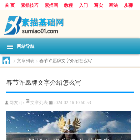
首 页
素描技巧
素描画
教程
入门
写实
画法
步骤
基础
超写实
技能大全
网站导航
>
文章列表
>
春节许愿牌文字介绍怎么写
春节许愿牌文字介绍怎么写
文章列表
网友:
cjx
2024-02-16 10:50:53