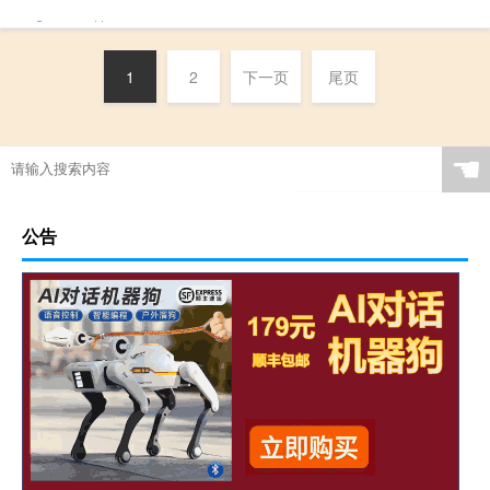
二维
,
技巧
,
排线
,
空间
,
素描基
ew
10-26
8181
226
间
,
素描线条
,
线条
1
2
下一页
尾页
☚
公告