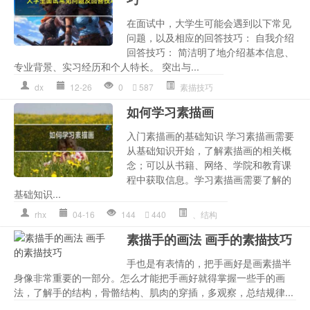
在面试中，大学生可能会遇到以下常见
问题，以及相应的回答技巧： 自我介绍
回答技巧： 简洁明了地介绍基本信息、
专业背景、实习经历和个人特长。 突出与...
dx
12-26
0
587
素描技巧
如何学习素描画
入门素描画的基础知识 学习素描画需要
从基础知识开始，了解素描画的相关概
念；可以从书籍、网络、学院和教育课
程中获取信息。学习素描画需要了解的
基础知识...
rhx
04-16
144
440
、结构
素描手的画法 画手的素描技巧
手也是有表情的，把手画好是画素描半
身像非常重要的一部分。怎么才能把手画好就得掌握一些手的画
法，了解手的结构，骨骼结构、肌肉的穿插，多观察，总结规律...
像非
,
半身
,
手画
,
技巧
,
画手
,
画