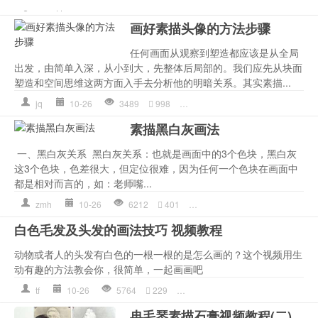
xf
10-26
6775
220
教程
,
素描画
,
表情
画好素描头像的方法步骤
任何画面从观察到塑造都应该是从全局
出发，由简单入深，从小到大，先整体后局部的。我们应先从块面
塑造和空间思维这两方面入手去分析他的明暗关系。其实素描...
jq
10-26
3489
998
技巧
,
方法
,
步骤
,
素描入门
,
素描
素描黑白灰画法
一、黑白灰关系 黑白灰关系：也就是画面中的3个色块，黑白灰
这3个色块，色差很大，但定位很难，因为任何一个色块在画面中
都是相对而言的，如：老师嘴...
zmh
10-26
6212
401
怎么画
,
技巧
,
画法
,
素描入门
,
白色毛发及头发的画法技巧 视频教程
动物或者人的头发有白色的一根一根的是怎么画的？这个视频用生
动有趣的方法教会你，很简单，一起画画吧
tf
10-26
5764
229
头发
,
彩铅画
,
技巧
,
毛
,
画法
,
素描
冉毛琴素描石膏视频教程(二)