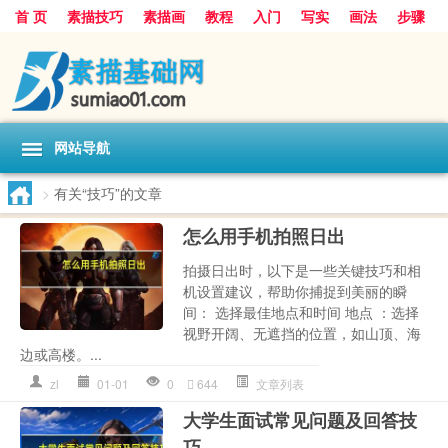
首 页
素描技巧
素描画
教程
入门
写实
画法
步骤
基础
超写实
技能大全
网站导航
>
有关“技巧”的文章
怎么用手机拍照日出
拍摄日出时，以下是一些关键技巧和相
机设置建议，帮助你捕捉到美丽的瞬
间： 选择最佳地点和时间 地点 ：选择
视野开阔、无遮挡的位置，如山顶、海
边或高楼。...
zl
01-01
0
644
文章列表
大学生面试常见问题及回答技
巧