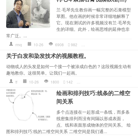
兰·毛琴先生教你画一幅完整的石膏模型
草图。他在画的时候非常详细地解释了
它。现在测试的许多视频没有兰·毛琴先
生的详细。此外，绘画思维的延伸也非
常广泛。...
rmq
10-26
6908
982
冉茂芹
,
技巧
,
步骤
,
画家
,
画法
关于白发和染发技术的视频教程。
动物或人的头发是如何一个接一个被涂成白色的？这段视频生动有
趣地教你。这很简单。让我们一起画。
tf
10-26
1800
142
头发
,
彩铅画
,
技巧
,
毛
,
画法
,
素描
绘画和排列技巧:线条的二维空
间关系
多个点连接在一起形成一条线，而多条
线密集排列而没有间隔以形成表面，
点、线和表面形成物体的空间关系。 绘
图和排列技巧:线的二维空间关系 二维空间是我们通...