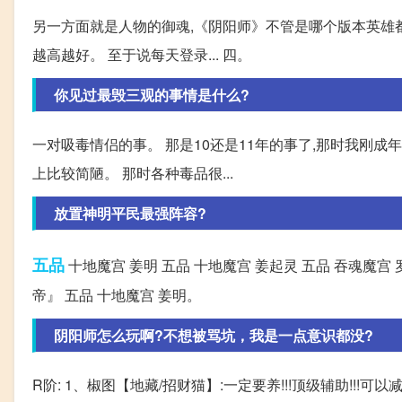
另一方面就是人物的御魂,《阴阳师》不管是哪个版本英雄都
越高越好。 至于说每天登录... 四。
你见过最毁三观的事情是什么?
一对吸毒情侣的事。 那是10还是11年的事了,那时我刚成
上比较简陋。 那时各种毒品很...
放置神明平民最强阵容?
五品
十地魔宫 姜明 五品 十地魔宫 姜起灵 五品 吞魂魔宫
帝』 五品 十地魔宫 姜明。
阴阳师怎么玩啊?不想被骂坑，我是一点意识都没?
R阶: 1、椒图【地藏/招财猫】:一定要养!!!顶级辅助!!!可