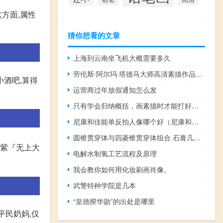
方面,属性
猜你想看的文章
上海到云南坐飞机大概需要多久
劳伦斯·阿尔玛·塔德马大师高清素描作品赏析
小酒吧,算得
运营商过年放假通知怎么发
只有学会归纳概括，画素描时才能打好型！
尼康和佳能单反拍人像哪个好（尼康和佳能单反哪个好）
圆锥贯穿体与四菱锥贯穿体组合 石膏几何体高清照片
梁紫『无上大
电解水制氢工艺流程及原理
我会教你如何用化妆刷画肖像。
武警特种学院是几本
“皇德揆华勋”的出处是哪里
:平民奶妈,仅