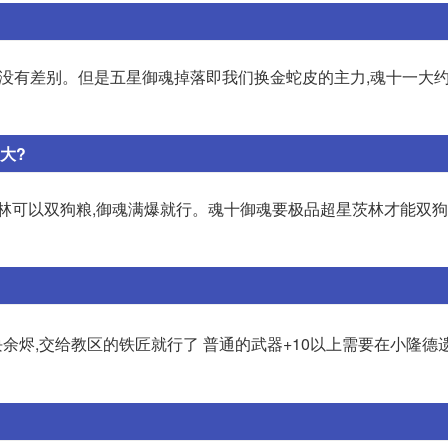
体没有差别。但是五星御魂掉落即我们换金蛇皮的主力,魂十一大
大?
茨林可以双狗粮,御魂满爆就行。魂十御魂要极品超星茨林才能双
余烬,交给教区的铁匠就行了 普通的武器+10以上需要在小隆德