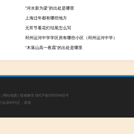
“河水新为梁”的出处是哪里
上海过年都有哪些地方
元宵节看花灯结尾怎么写
邳州运河中学学区房有哪些小区（邳州运河中学）
“木落山高一夜霜”的出处是哪里
章
|
网站地图
|
疑难解答
陕ICP备05009492号
，我们会及时纠正，谢谢