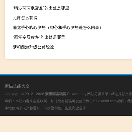
“晴沙两两眠鸳鸯”的出处是哪里
元宵怎么获得
睡觉手心脚心发热（脚心和手心发热是怎么回事）
“画堂令辰称寿”的出处是哪里
梦幻西游升级公路经验
素描技能大全
Copyright © 2012 - 2026
素描画基础网
Powered by
网站分类目录
|
精选推荐文
声明：本站内容来自互联网，如信息有错误可发邮件到f_fb#foxmail.com说明
本站仅为个人兴趣爱好，不接盈利性广告及商业合作