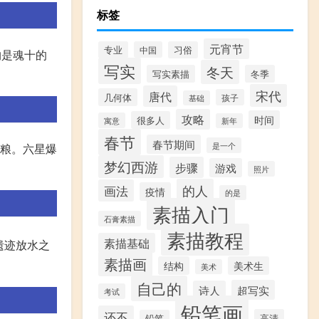
标签
元宵节
专业
中国
习俗
约是魂十的
写实
冬天
写实素描
冬季
宋代
唐代
几何体
孩子
基础
攻略
时间
很多人
寓意
新年
春节
春节期间
是一个
狗粮。六星爆
梦幻西游
步骤
游戏
照片
的人
画法
疫情
的是
素描入门
石膏素描
素描教程
素描基础
遗迹放水之
素描画
结构
美术生
美术
自己的
超写实
诗人
考试
铅笔画
还不
高清
铅笔