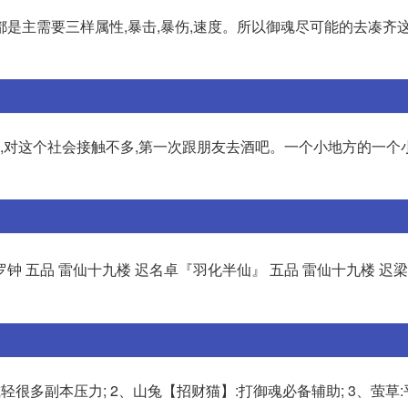
是主需要三样属性,暴击,暴伤,速度。所以御魂尽可能的去凑齐这
年,对这个社会接触不多,第一次跟朋友去酒吧。一个小地方的一个
 罗钟 五品 雷仙十九楼 迟名卓『羽化半仙』 五品 雷仙十九楼 迟
以减轻很多副本压力; 2、山兔【招财猫】:打御魂必备辅助; 3、萤草