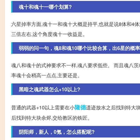
魂十和魂十一哪个划算?
六星掉率方面,魂十一和魂十大概是持平,也就是说8体和4
三倍左右,这个角度魂十一收益是。
弱弱的问一句，魂8和魂10哪个比较合算，出6星的概率
魂八和魂十的式神要求不一样,魂八要求低些。 而且魂八
率魂十会稍高一点点,主要还是。
黑暗之魂武器怎么+10以上?
隆德
普通的武器+10以上需要在小
遗迹放水之后找到特大块
后找到特大块余烬,交给教区的铁匠。
阴阳师，新人，0氪，怎么搭配呢?