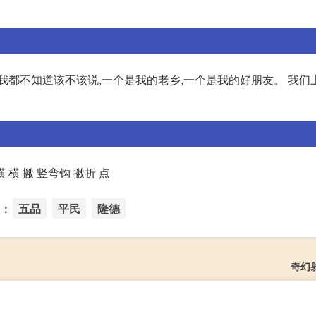
我都不知道该不该说,一个是我的老乡,一个是我的好朋友。 我们
 横 撇 竖弯钩 撇折 点
：
五品
平民
隆德
奇幻射