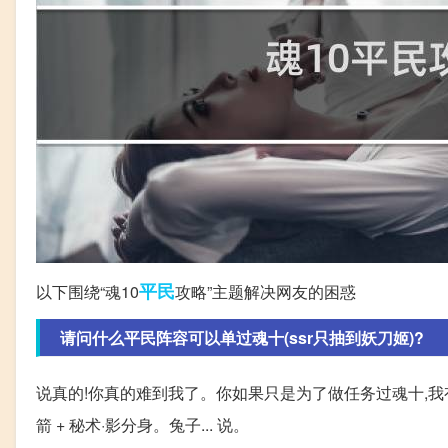
平民
以下围绕“魂10
攻略”主题解决网友的困惑
请问什么平民阵容可以单过魂十(ssr只抽到妖刀姬)?
说真的!你真的难到我了。你如果只是为了做任务过魂十,我有
箭 + 秘术·影分身。兔子... 说。