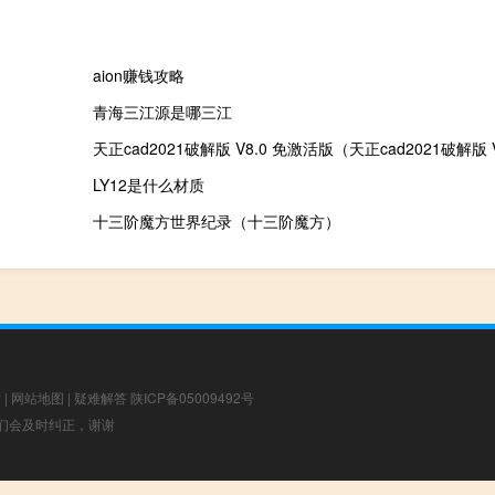
aion赚钱攻略
青海三江源是哪三江
LY12是什么材质
十三阶魔方世界纪录（十三阶魔方）
章
|
网站地图
|
疑难解答
陕ICP备05009492号
，我们会及时纠正，谢谢