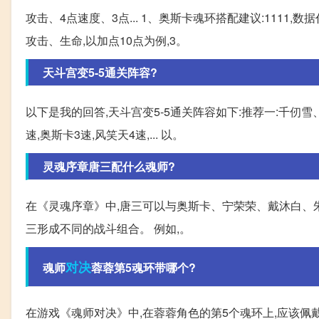
攻击、4点速度、3点... 1、奥斯卡魂环搭配建议:1111
攻击、生命,以加点10点为例,3。
天斗宫变5-5通关阵容?
以下是我的回答,天斗宫变5-5通关阵容如下:推荐一:千仞
速,奥斯卡3速,风笑天4速,... 以。
灵魂序章唐三配什么魂师?
在《灵魂序章》中,唐三可以与奥斯卡、宁荣荣、戴沐白、
三形成不同的战斗组合。 例如,。
对决
魂师
蓉蓉第5魂环带哪个?
在游戏《魂师对决》中,在蓉蓉角色的第5个魂环上,应该佩戴