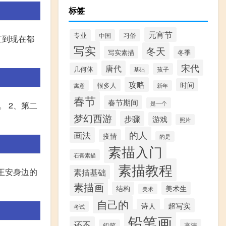
标签
元宵节
专业
中国
习俗
直到现在都
写实
冬天
写实素描
冬季
宋代
唐代
几何体
孩子
基础
攻略
时间
很多人
寓意
新年
春节
春节期间
是一个
 2、第二
梦幻西游
步骤
游戏
照片
的人
画法
疫情
的是
素描入门
石膏素描
素描教程
韩王安身边的
素描基础
素描画
结构
美术生
美术
自己的
超写实
诗人
考试
铅笔画
还不
高清
铅笔