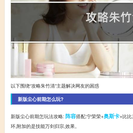
以下围绕“攻略朱竹清”主题解决网友的困惑
新版尘心前期怎么玩?
阵容
奥斯卡
新版尘心前期怎玩法攻略:
搭配:宁荣荣+
+比比
环,附加的是技能万剑归宗,效果。