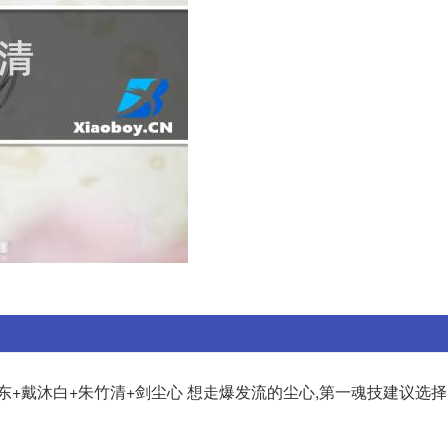
东+戴沐白+朱竹清+剑尘心 想走爆发流的尘心,第一魂技建议选