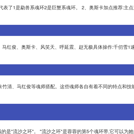
,数据代表了1是勐兽系魂环2是巨蟹系魂环。 2、奥斯卡加点推荐:主点
雪、马红俊、奥斯卡、风笑天、呼延震、赵无极具体操作:千仞雪1速
朱竹清、马红俊等魂师搭配。这些魂师各自有着不同的特点和技能
的是"流沙之环"。 "流沙之环"是蓉蓉的第5个魂环带,它可以为