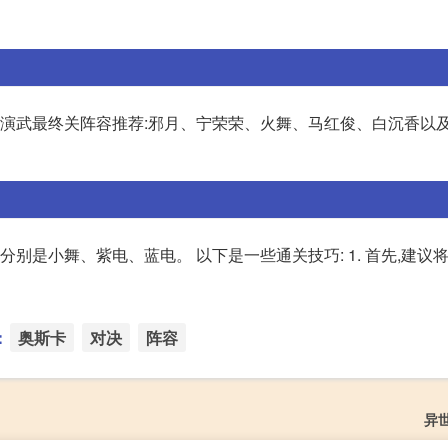
峰演武最终关阵容推荐:邪月、宁荣荣、火舞、马红俊、白沉香以
分别是小舞、紫电、蓝电。 以下是一些通关技巧: 1. 首先,建议
：
奥斯卡
对决
阵容
异