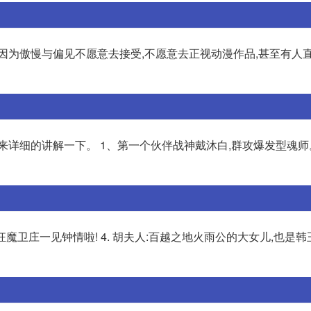
因为傲慢与偏见不愿意去接受,不愿意去正视动漫作品,甚至有人
来详细的讲解一下。 1、第一个伙伴战神戴沐白,群攻爆发型魂师。
魔卫庄一见钟情啦! 4. 胡夫人:百越之地火雨公的大女儿,也是