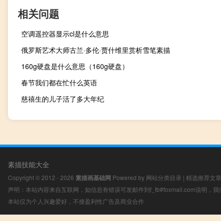
相关问题
空调遥控器显示cl是什么意思
俄罗斯艺术大师古兰·多伦·贾什维里赏析雪笔素描
160g硬盘是什么意思（160g硬盘）
春节我们都在忙什么英语
慈禧生的儿子活了多大年纪
素描技能大全
Copyright © 2012 - 2026
素描画基础网
Powered by
网站分类目录
|
精选推荐文
声明：本站内容来自互联网，如信息有错误可发邮件到f_fb#foxmail.com说明
本站仅为个人兴趣爱好，不接盈利性广告及商业合作