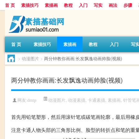
首 页
素描技巧
素描画
教程
入门
写实
画法
步骤
首 页
素描技巧
素描画
教程
入门
写
>
动漫图片
>
两分钟教你画画:长发飘逸动画帅脸(视频)
两分钟教你画画:长发飘逸动画帅脸(视频)
动漫图片
,
动漫素描
,
卡通素描
,
素描画
,
针管笔
网友:
dmtp
首先用铅笔塑形，然后用滚针笔或碳笔画轮廓，最后用橡
注意卡通人物头部的三角形比例、脸型的转折点和笔的重