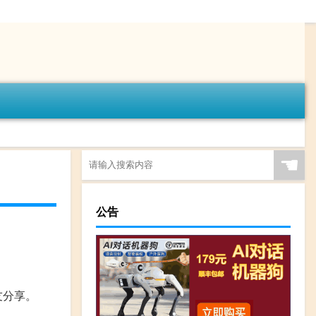
☚
公告
友分享。