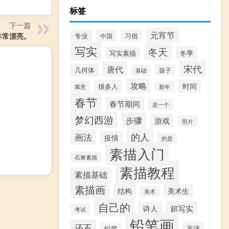
标签
下一篇
元宵节
非常漂亮。
专业
中国
习俗
写实
冬天
写实素描
冬季
宋代
唐代
几何体
孩子
基础
攻略
时间
很多人
寓意
新年
春节
春节期间
是一个
梦幻西游
步骤
游戏
照片
的人
画法
疫情
的是
素描入门
石膏素描
素描教程
素描基础
素描画
结构
美术生
美术
自己的
超写实
诗人
考试
铅笔画
还不
高清
铅笔