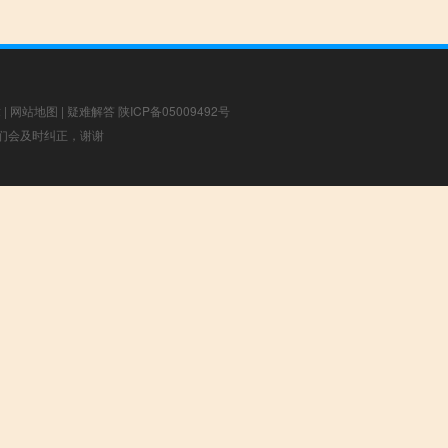
章
|
网站地图
|
疑难解答
陕ICP备05009492号
，我们会及时纠正，谢谢