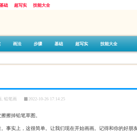
基础
超写实
技能大全
实
画法
步骤
基础
超写实
技能大全
画
,
铅笔画
2022-10-26 17:14:25
皮擦擦掉铅笔草图。
量。事实上，这很简单。让我们现在开始画画。记得和你的好朋