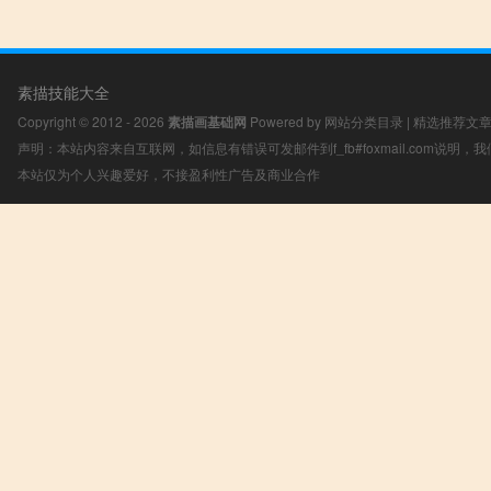
素描技能大全
Copyright © 2012 - 2026
素描画基础网
Powered by
网站分类目录
|
精选推荐文
声明：本站内容来自互联网，如信息有错误可发邮件到f_fb#foxmail.com说明
本站仅为个人兴趣爱好，不接盈利性广告及商业合作