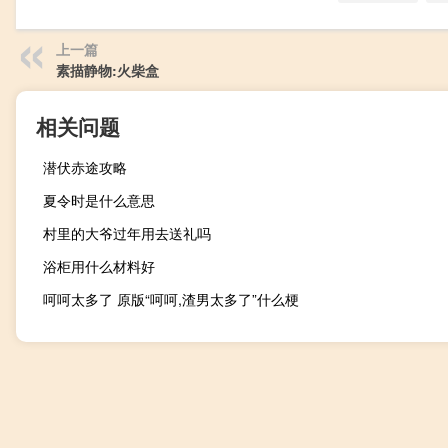
上一篇
素描静物:火柴盒
相关问题
潜伏赤途攻略
夏令时是什么意思
村里的大爷过年用去送礼吗
浴柜用什么材料好
呵呵太多了 原版“呵呵,渣男太多了”什么梗