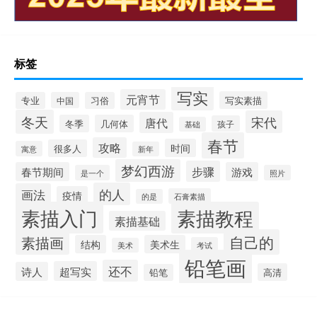
标签
写实
元宵节
写实素描
专业
中国
习俗
冬天
宋代
唐代
冬季
几何体
孩子
基础
春节
攻略
时间
很多人
寓意
新年
梦幻西游
步骤
春节期间
游戏
是一个
照片
的人
画法
疫情
石膏素描
的是
素描入门
素描教程
素描基础
自己的
素描画
结构
美术生
考试
美术
铅笔画
还不
超写实
诗人
高清
铅笔