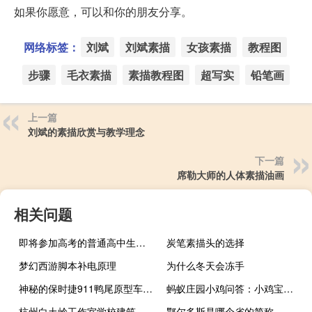
如果你愿意，可以和你的朋友分享。
网络标签：
刘斌
刘斌素描
女孩素描
教程图
步骤
毛衣素描
素描教程图
超写实
铅笔画
上一篇
刘斌的素描欣赏与教学理念
下一篇
席勒大师的人体素描油画
相关问题
即将参加高考的普通高中生毕业后假期自学素描绘画的问题
炭笔素描头的选择
梦幻西游脚本补电原理
为什么冬天会冻手
神秘的保时捷911鸭尾原型车回归比以往任何时候都更令人费解
蚂蚁庄园小鸡问答：小鸡宝宝考考你我国古代有让新生儿抓周的习俗一般在孩子多大时进行
杭州白土岭工作室学校建筑概况
鄂尔多斯是哪个省的简称