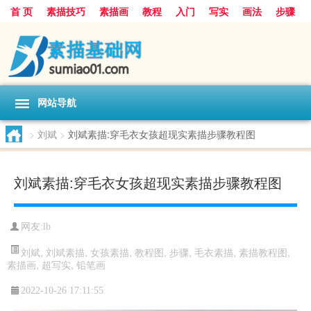
首 页
素描技巧
素描画
教程
入门
写实
画法
步骤
基础
超写实
技能大全
网站导航
>
刘斌
>
刘斌素描:穿毛衣女孩超现实素描步骤教程图
刘斌素描:穿毛衣女孩超现实素描步骤教程图
网友:
lb
刘斌
,
刘斌素描
,
女孩素描
,
教程图
,
步骤
,
毛衣素描
,
素描教程图
,
素描画
,
超写实
,
铅笔画
2022-10-26 17:11:55