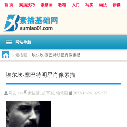
首 页
素描技巧
素描画
教程
入门
写实
画法
步骤
基础
超写实
技能大全
网站导航
>
素描画
>
埃尔坎·塞巴特明星肖像素描
埃尔坎·塞巴特明星肖像素描
素描画
,
超写实
,
铅笔画
网友:
cxs
2022-10-26 16:51:32