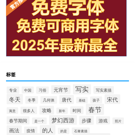
标签
写实
元宵节
写实素描
专业
中国
习俗
冬天
宋代
唐代
冬季
几何体
孩子
基础
春节
攻略
时间
很多人
寓意
新年
梦幻西游
步骤
春节期间
游戏
是一个
照片
的人
画法
疫情
石膏素描
的是