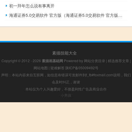
初一拜年怎么说有事离开
海通证券5.0交易软件 官方版（海通证券5.0交易软件 官方版功能简介）
素描技能大全
Copyright © 2012 - 2026
素描画基础网
Powered by
网站分类目录
|
精选推荐文章
|
网站地图
|
疑难解答
陕ICP备05009492号
声明：本站内容来自互联网，如信息有错误可发邮件到f_fb#foxmail.com说明，我们
会及时纠正，谢谢
本站仅为个人兴趣爱好，不接盈利性广告及商业合作
小男孩