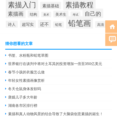
素描入门
素描教程
素描基础
自己的
素描画
结构
美术生
考试
美术
铅笔画
还不
超写实
诗人
高清
铅笔
猜你想看的文章
书签、水粉瓶和铅笔草图
世界银行在谈判中将对土耳其的投资增加一倍至350亿美元
春节小孩的衣服怎么做
年轻女性素描画像赏析
冬天仓鼠身体发软吗
唐嫣儿子多大年龄
湖南各市区排行榜
素描和真人动物风景的结合导致了大脑袋创意素描的诞生！