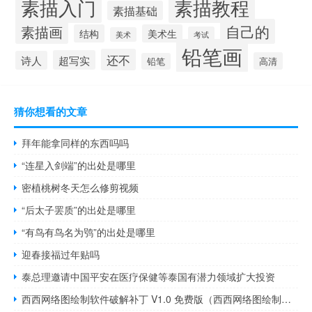
素描入门
素描教程
素描基础
自己的
素描画
结构
美术生
考试
美术
铅笔画
还不
超写实
诗人
高清
铅笔
猜你想看的文章
拜年能拿同样的东西吗吗
“连星入剑端”的出处是哪里
密植桃树冬天怎么修剪视频
“后太子罢质”的出处是哪里
“有鸟有鸟名为鸮”的出处是哪里
迎春接福过年贴吗
泰总理邀请中国平安在医疗保健等泰国有潜力领域扩大投资
西西网络图绘制软件破解补丁 V1.0 免费版（西西网络图绘制软件破解补丁 V1.0 免费版功能简介）