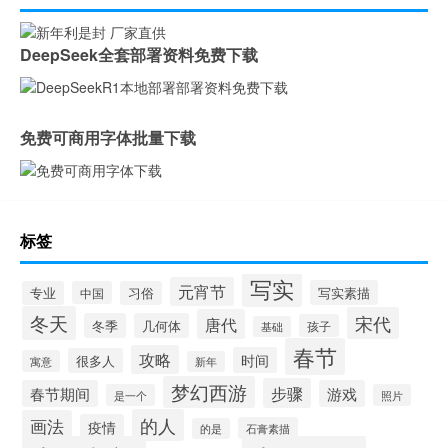
DeepSeek全套部署资料免费下载
免费可商用字体批量下载
标签
写实
元宵节
写实素描
专业
中国
习俗
冬天
宋代
唐代
冬季
几何体
孩子
基础
春节
攻略
时间
很多人
寓意
新年
梦幻西游
步骤
春节期间
游戏
是一个
照片
的人
画法
疫情
石膏素描
的是