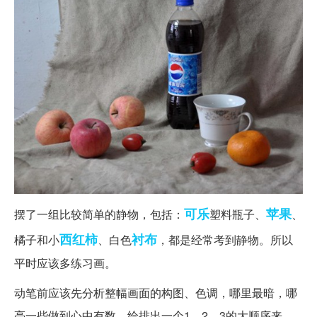
可乐
苹果
摆了一组比较简单的静物，包括：
塑料瓶子、
、
西红柿
衬布
橘子和小
、白色
，都是经常考到静物。所以
平时应该多练习画。
动笔前应该先分析整幅画面的构图、色调，哪里最暗，哪
亮一些做到心中有数，给排出一个1、2、3的大顺序来。