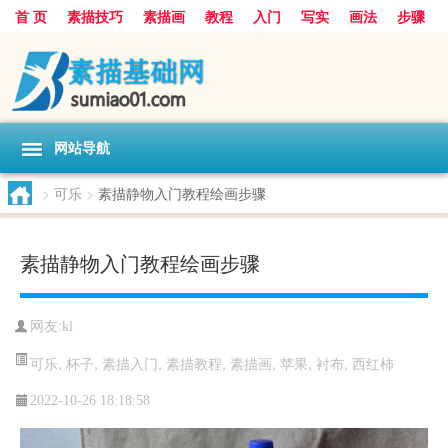
首 页
素描技巧
素描画
教程
入门
写实
画法
步骤
基础
超写实
技能大全
网站导航
>
可乐
>
素描静物入门教程绘画步骤
素描静物入门教程绘画步骤
网友:
kl
可乐
,
杯子
,
素描入门
,
素描教程
,
素描画
,
苹果
,
衬布
,
西红柿
2022-10-26 18:18:58