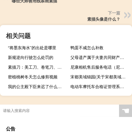
哪些大师善用线条画素描
下一篇
素描头像是什么？
相关问题
“将墨东海水”的出处是哪里
鸭蛋不咸怎么补救
新规逆向行驶怎么处罚的
父母遗产属于夫妻共同财产吗（房产登记为单独所有是否属于夫妻共同财产）
素描刀：美工刀、卷笔刀、削笔器介绍
尼康相机售后服务电话（尼康相机售后）
密植桃树冬天怎么修剪视频
宋都美域锦园(关于宋都美域锦园简述)
我的公主殿下臣来迟了什么梗？我的公主殿下臣来迟了是什么意思什么梗
电动车摩托车合格证管理系统 V4.0 官方版（电动车摩托车合格证管理系统 V4.0 官方版功能简介）
☚
公告