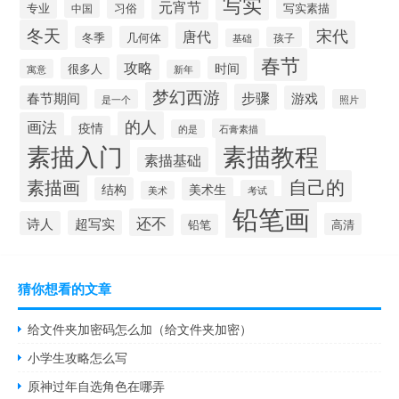
写实
元宵节
写实素描
专业
中国
习俗
冬天
宋代
唐代
冬季
几何体
孩子
基础
春节
攻略
时间
很多人
寓意
新年
梦幻西游
步骤
春节期间
游戏
是一个
照片
的人
画法
疫情
石膏素描
的是
素描入门
素描教程
素描基础
自己的
素描画
结构
美术生
考试
美术
铅笔画
还不
超写实
诗人
高清
铅笔
猜你想看的文章
给文件夹加密码怎么加（给文件夹加密）
小学生攻略怎么写
原神过年自选角色在哪弄