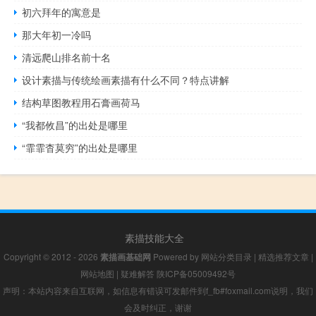
初六拜年的寓意是
那大年初一冷吗
清远爬山排名前十名
设计素描与传统绘画素描有什么不同？特点讲解
结构草图教程用石膏画荷马
“我都攸昌”的出处是哪里
“霏霏杳莫穷”的出处是哪里
素描技能大全
Copyright © 2012 - 2026
素描画基础网
Powered by
网站分类目录
|
精选推荐文章
|
网站地图
|
疑难解答
陕ICP备05009492号
声明：本站内容来自互联网，如信息有错误可发邮件到f_fb#foxmail.com说明，我们
会及时纠正，谢谢