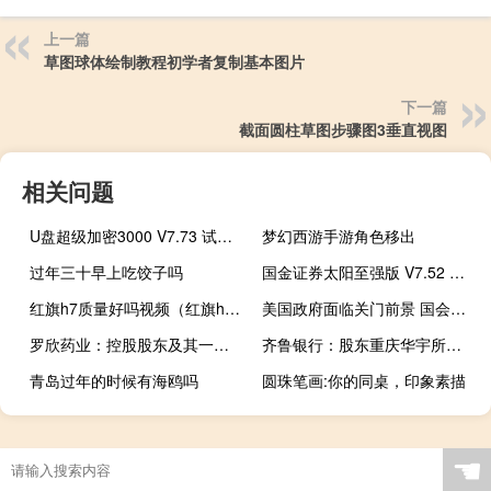
上一篇
草图球体绘制教程初学者复制基本图片
下一篇
截面圆柱草图步骤图3垂直视图
相关问题
U盘超级加密3000 V7.73 试用版（U盘超级加密3000 V7.73 试用版功能简介）
梦幻西游手游角色移出
过年三十早上吃饺子吗
国金证券太阳至强版 V7.52 官方版（国金证券太阳至强版 V7.52 官方版功能简介）
红旗h7质量好吗视频（红旗h7质量怎么样）
美国政府面临关门前景 国会要达成协议时间紧迫
罗欣药业：控股股东及其一致行动人自愿承诺不减持公司股份
齐鲁银行：股东重庆华宇所持全部2.56亿股公司股份均被司法标记
青岛过年的时候有海鸥吗
圆珠笔画:你的同桌，印象素描
☚