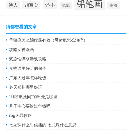
铅笔画
还不
超写实
诗人
高清
铅笔
猜你想看的文章
母猪疯怎么治疗最有效（母猪疯怎么治疗）
攻略女神漫画
戏剧性谋杀游戏攻略
食物语里好听的句子
广东人过年怎样吃饭
冬天郑州哪里好玩
“利才畎浍间”的出处是哪里
月子中心要给过年钱吗
rpg天罪攻略
七龙珠什么时候播的 七龙珠什么意思