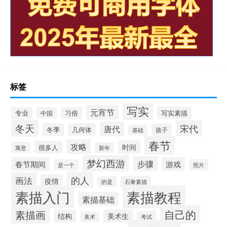
标签
写实
元宵节
写实素描
专业
中国
习俗
冬天
宋代
唐代
冬季
几何体
孩子
基础
春节
攻略
时间
很多人
寓意
新年
梦幻西游
步骤
春节期间
游戏
是一个
照片
的人
画法
疫情
石膏素描
的是
素描入门
素描教程
素描基础
自己的
素描画
结构
美术生
考试
美术