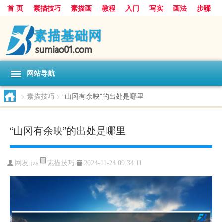
首 页
素描技巧
素描画
教程
入门
写实
画法
步骤
基础
超写实
技能大全
网站导航
>
素描技巧
>
“山冈有余映”的出处是哪里
“山冈有余映”的出处是哪里
素描技巧
网友:
jzs
2024-11-24 09:34:11