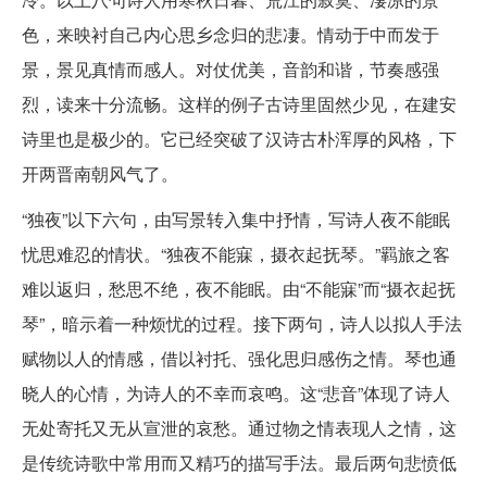
色，来映衬自己内心思乡念归的悲凄。情动于中而发于
景，景见真情而感人。对仗优美，音韵和谐，节奏感强
烈，读来十分流畅。这样的例子古诗里固然少见，在建安
诗里也是极少的。它已经突破了汉诗古朴浑厚的风格，下
开两晋南朝风气了。
“独夜”以下六句，由写景转入集中抒情，写诗人夜不能眠
忧思难忍的情状。“独夜不能寐，摄衣起抚琴。”羁旅之客
难以返归，愁思不绝，夜不能眠。由“不能寐”而“摄衣起抚
琴”，暗示着一种烦忧的过程。接下两句，诗人以拟人手法
赋物以人的情感，借以衬托、强化思归感伤之情。琴也通
晓人的心情，为诗人的不幸而哀鸣。这“悲音”体现了诗人
无处寄托又无从宣泄的哀愁。通过物之情表现人之情，这
是传统诗歌中常用而又精巧的描写手法。最后两句悲愤低