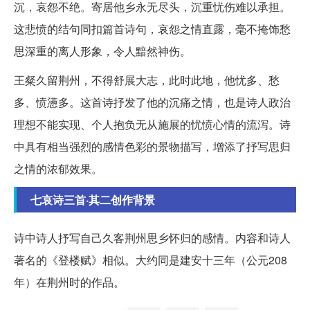
沉，哀怨不绝。寄居他乡永无尽头，沉重忧伤难以承担。
这悲愤的结句同扣篇首诗句，哀怨之情直露，毫不掩饰愁
思深重的离人形象，令人黯然神伤。
王粲久留荆州，不得舒展大志，此时此地，他忧多、愁
多、愤懑多。这首诗抒发了他的沉痛之情，也是诗人政治
理想不能实现、个人抱负无从施展的忧愤心情的流泻。诗
中具有相当强烈的感情色彩的景物描写，增添了抒写思归
之情的浓郁效果。
七哀诗三首·其二创作背景
诗中诗人抒写自己久客荆州思乡怀归的感情。内容和诗人
著名的《登楼赋》相似。大约同是建安十三年（公元208
年）在荆州时的作品。