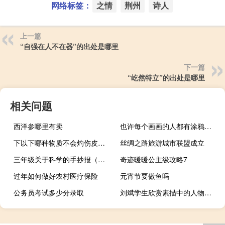
网络标签：
之情
荆州
诗人
上一篇
“自强在人不在器”的出处是哪里
下一篇
“屹然特立”的出处是哪里
相关问题
西洋参哪里有卖
也许每个画画的人都有涂鸦梦。看看武汉当地涂鸦作家JER的自我报告。
下以下哪种物质不会灼伤皮肤（以下什么物质引起的皮肤灼伤禁用水洗）
丝绸之路旅游城市联盟成立
三年级关于科学的手抄报（关于科学的手抄报）
奇迹暖暖公主级攻略7
过年如何做好农村医疗保险
元宵节要做鱼吗
公务员考试多少分录取
刘斌学生欣赏素描中的人物素描