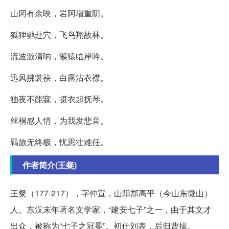
山冈有余映，岩阿增重阴。
狐狸驰赴穴，飞鸟翔故林。
流波激清响，猴猿临岸吟。
迅风拂裳袂，白露沾衣襟。
独夜不能寐，摄衣起抚琴。
丝桐感人情，为我发悲音。
羁旅无终极，忧思壮难任。
作者简介(王粲)
王粲（177-217），字仲宣，山阳郡高平（今山东微山）
人。东汉末年著名文学家，“建安七子”之一，由于其文才
出众，被称为“七子之冠冕”。初仕刘表，后归曹操。