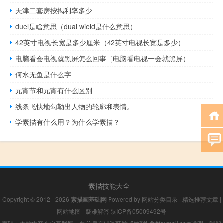
天津二套房按揭利率多少
duel是啥意思（dual wield是什么意思）
42英寸电视长宽是多少厘米（42英寸电视长宽是多少）
电脑看会电视就黑屏怎么回事（电脑看电视一会就黑屏）
何水无鱼是什么字
元宵节和元宵有什么区别
线条飞快地勾勒出人物的轮廓和表情。
学素描有什么用？为什么学素描？
素描技能大全
Copyright © 2012 - 2026
素描画基础网
Powered by
网站分类目录
|
精选推荐文章
|
网站地图
|
疑难解答
陕ICP备05009492号
声明：本站内容来自互联网，如信息有错误可发邮件到f_fb#foxmail.com说明，我们