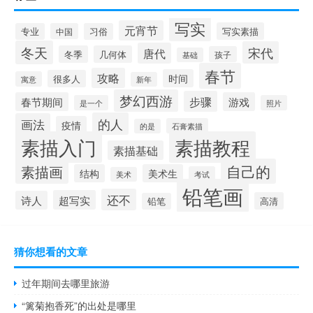
写实
元宵节
写实素描
专业
中国
习俗
冬天
宋代
唐代
冬季
几何体
孩子
基础
春节
攻略
时间
很多人
寓意
新年
梦幻西游
步骤
春节期间
游戏
是一个
照片
的人
画法
疫情
石膏素描
的是
素描入门
素描教程
素描基础
自己的
素描画
结构
美术生
考试
美术
铅笔画
还不
超写实
诗人
高清
铅笔
猜你想看的文章
过年期间去哪里旅游
“篱菊抱香死”的出处是哪里