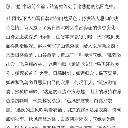
愁。“愁”字虚笼全篇，诗篇始终处于这悲愁的氛围之中。
“山冈”以下八句写日暮时的自然景色，抒发诗人思归的凄
苦之情。诗人摄下了落日西沉时大自然姿态的倏忽变化：
山脊之上犹存夕阳余辉，山谷本来就很阴暗，天将晚则更
显得阴暗幽深。起两句写了山色秀拔，给人以清新之感；
又因日将西落，山谷愈暗，造成了一种凄清气氛。“狐狸驰
赴穴，飞鸟翔故林。”这两句取《楚辞·哀郢》“鸟飞还故乡
兮，狐死必首丘”之意。日暮时刻，狐狸归穴，鸟下窠巢。
狐狸和飞鸟尚且思归自己的穴巢，何况于人。“流波激情
响，猴猿临岸吟。”湍急的江流声浪激越，山上的猴猿在岸
边凄厉嘶叫，气氛越发凄凉。“迅风拂裳袂，白露沾衣
襟。”迅疾的江风吹动着衣袖，阴凉的露水沾湿衣裳。诗句
点明秋季。秋风萧瑟迅猛，白露阴寒湿衣，气氛更为阴
冷。以上八句诗人用寒秋日暮、荒江的寂寞、凄凉的景