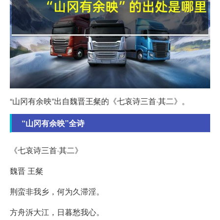
“山冈有余映”出自魏晋王粲的《七哀诗三首·其二》。
“山冈有余映”全诗
《七哀诗三首·其二》
魏晋 王粲
荆蛮非我乡，何为久滞淫。
方舟泝大江，日暮愁我心。