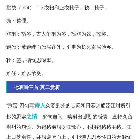
裳袂（mèi）：下衣裙和上衣袖子。袂，袖子。
摄：整理。
丝桐：指琴，古人削桐为琴，拣丝为弦，故称。
羁旅：被羁绊而旅居在外，引申为长久寄居他乡。
壮：盛，指忧思深重。
难任：难以承受。
七哀诗三首·其二赏析
诗人
“荆蛮”四句写
久客荆州的苦闷和日暮乘船泛江时所引
之情
起的思乡
。起句自问，喷射出强烈的感情，直抒久留
荆州的怨愤。为销愁乘船泛江散心，不想销愁愁更愁。江
上日落余辉，并船逆流而上，引起诗人思乡怀归的无限忧