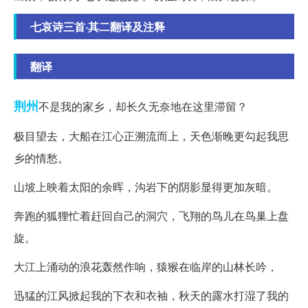
七哀诗三首·其二翻译及注释
翻译
荆州
不是我的家乡，却长久无奈地在这里滞留？
极目望去，大船在江心正溯流而上，天色渐晚更勾起我思
乡的情愁。
山坡上映着太阳的余晖，沟岩下的阴影显得更加灰暗。
奔跑的狐狸忙着赶回自己的洞穴，飞翔的鸟儿在鸟巢上盘
旋。
大江上涌动的浪花轰然作响，猿猴在临岸的山林长吟，
迅猛的江风掀起我的下衣和衣袖，秋天的露水打湿了我的