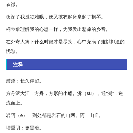
衣襟。
夜深了我孤独难眠，便又披衣起床拿起了桐琴。
桐琴象理解我的心思一样，为我发出悲凉的乡音。
在外寄人篱下什么时候才是尽头，心中充满了难以排遣的
忧愁。
注释
滞淫：长久停留。
方舟泝大江：方舟，方形的小船。泝（sù），通“溯”：逆
流而上。
岩阿（ē）：到处都是岩石的山阿。阿，山丘。
增重阴：更黑暗。